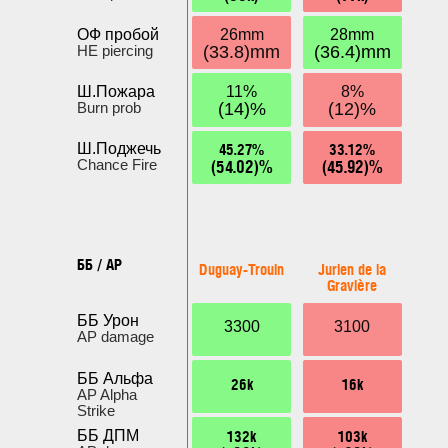
ОФ пробой
26mm
28mm
HE piercing
(33.8)mm
(36.4)mm
Ш.Пожара
11%
8%
Burn prob
(14)%
(12)%
45.27%
33.12%
Ш.Поджечь
(54.02)%
(45.92)%
Chance Fire
ББ / AP
Duguay-Trouin
Jurien de la
Gravière
ББ Урон
3300
3100
AP damage
ББ Альфа
26k
16k
AP Alpha
Strike
132k
103k
ББ ДПМ