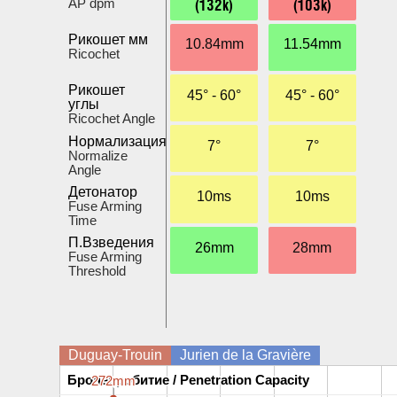
(132k)
(103k)
AP dpm
Рикошет мм
10.84mm
11.54mm
Ricochet
Рикошет
45° - 60°
45° - 60°
углы
Ricochet Angle
Нормализация
7°
7°
Normalize
Angle
Детонатор
10ms
10ms
Fuse Arming
Time
П.Взведения
26mm
28mm
Fuse Arming
Threshold
Duguay-Trouin
Jurien de la Gravière
Бронепробитие / Penetration Capacity
Бронепробитие / Penetration Capacity
272mm
272mm