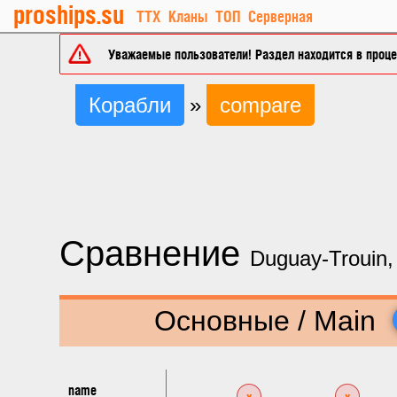
proships.su
ТТХ
Кланы
ТОП
Серверная
Уважаемые пользователи! Раздел находится в процес
Корабли
»
compare
Сравнение
Duguay-Trouin, 
Основные / Main
name
x
x