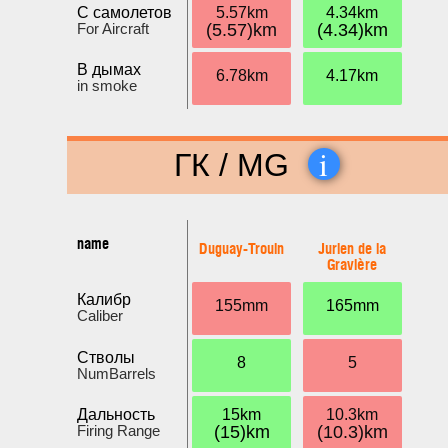
С самолетов
5.57km
4.34km
For Aircraft
(5.57)km
(4.34)km
В дымах
6.78km
4.17km
in smoke
i
ГК / MG
name
Duguay-Trouin
Jurien de la
Gravière
Калибр
155mm
165mm
Caliber
Стволы
8
5
NumBarrels
Дальность
15km
10.3km
Firing Range
(15)km
(10.3)km