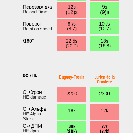
Перезарядка
12s
9s
Reload Time
(12)s
(9)s
Поворот
8°/s
10°/s
Rotation speed
(8.7)
(10.7)
/180°
22.5s
18s
(20.7)
(16.8)
ОФ / HE
Duguay-Trouin
Jurien de la
Gravière
ОФ Урон
2200
2300
HE damage
ОФ Альфа
18k
12k
HE Alpha
Strike
88k
77k
ОФ ДПМ
(88k)
(77k)
HE dpm