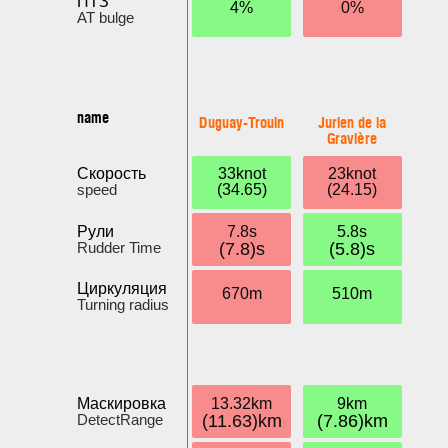
ПТЗ
4%
0%
AT bulge
name
Duguay-Trouin
Jurien de la
Gravière
Скорость
33knot
23knot
speed
(34.65)
(24.15)
Рули
7.8s
5.8s
Rudder Time
(7.8)s
(5.8)s
Циркуляция
670m
510m
Turning radius
Маскировка
13.32km
9km
DetectRange
(11.63)km
(7.86)km