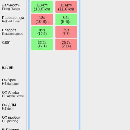
11.4km
11.6km
Дальность
(13.6)km
(11.6)km
Firing Range
12s
8.6s
Перезарядка
(10.8)s
(8.6)s
Reload Time
8°/s
7°/s
Поворот
(10.5)
(7.7)
Rotation speed
22.5s
25.7s
/180°
(17.1)
(23.4)
ОФ / HE
ОФ Урон
HE damage
ОФ Альфа
HE Alpha Strike
ОФ ДПМ
HE dpm
ОФ пробой
HE piercing
Ш.Пожара