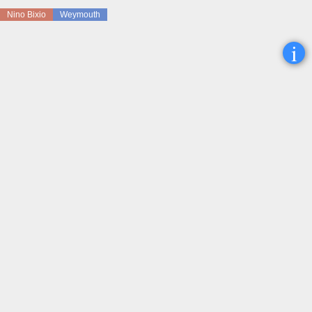
Nino Bixio
Weymouth
i