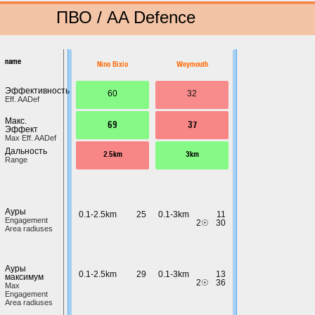
ПВО / AA Defence
name
Nino Bixio
Weymouth
Эффективность
60
32
Eff. AADef
Макс.
69
37
Эффект
Max Eff. AADef
Дальность
2.5km
3km
Range
Ауры
0.1-2.5km
25
0.1-3km
11
Engagement
2☉
30
Area radiuses
Ауры
0.1-2.5km
29
0.1-3km
13
максимум
2☉
36
Max
Engagement
Area radiuses