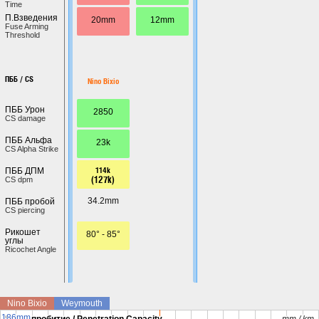
Time
П.Взведения
20mm
12mm
Fuse Arming
Threshold
ПББ / CS
Nino Bixio
ПББ Урон
2850
CS damage
ПББ Альфа
23k
CS Alpha Strike
114k
ПББ ДПМ
(127k)
CS dpm
34.2mm
ПББ пробой
CS piercing
Рикошет
80° - 85°
углы
Ricochet Angle
Nino Bixio
Weymouth
186mm
186mm