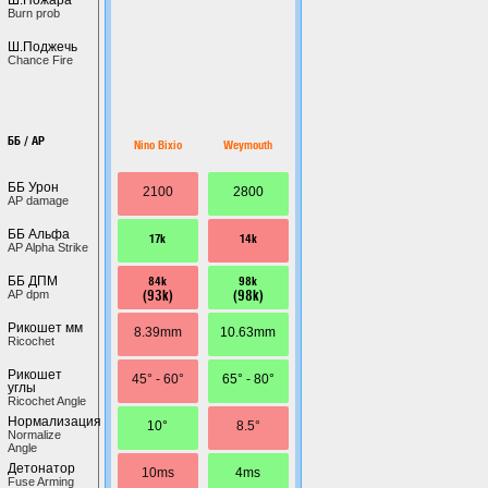
Burn prob
Ш.Поджечь
Chance Fire
ББ / AP
Nino Bixio
Weymouth
ББ Урон
2100
2800
AP damage
ББ Альфа
17k
14k
AP Alpha Strike
84k
98k
ББ ДПМ
(93k)
(98k)
AP dpm
Рикошет мм
8.39mm
10.63mm
Ricochet
Рикошет
45° - 60°
65° - 80°
углы
Ricochet Angle
Нормализация
10°
8.5°
Normalize
Angle
Детонатор
10ms
4ms
Fuse Arming