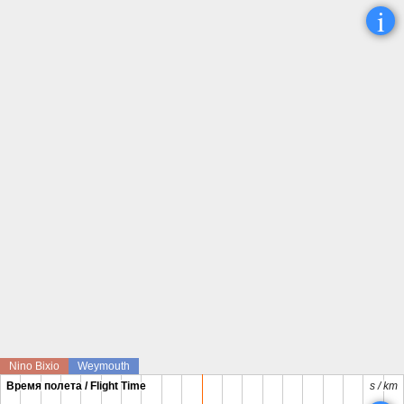
i
Nino Bixio
Weymouth
Время полета / Flight Time
Время полета / Flight Time
s / km
s / km