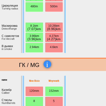
Циркуляция
480m
500m
Turning radius
8.1km
10.26km
Маскировка
(7.07)km
(8.96)km
DetectRange
3.96km
4.27km
С самолетов
(3.96)km
(4.27)km
For Aircraft
В дымах
2.94km
4.6km
in smoke
i
ГК / MG
name
Nino Bixio
Weymouth
Калибр
120mm
152mm
Caliber
Стволы
8
5
NumBarrels