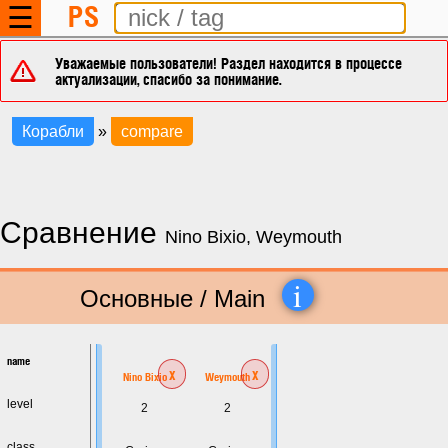
PS
☰
Уважаемые пользователи! Раздел находится в процессе
актуализации, спасибо за понимание.
Корабли
»
compare
Сравнение
Nino Bixio, Weymouth
i
Основные / Main
name
x
x
Nino Bixio
Weymouth
level
2
2
class