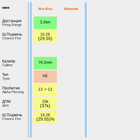
name
Nino Bixio
Weymouth
Дистанция
3.2km
Firing Range
16.28
Ш.Поджечь
(29.55)
Chance Fire
Калибр
76.2mm
Caliber
Тип
HE
Type
Пробитие
13 -> 13
Alpha Piercing
33k
ДПМ
(37k)
dpm
16.28
Ш.Поджечь
(29.55)%
Chance Fire