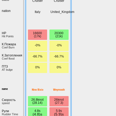
Cruiser
Cruiser
nation
Italy
United_Kingdom
16600
20300
HP
(17k)
(21k)
Hit Points
К.Пожара
-0%
-0%
Coef Burn
К.Затопления
-66.7%
-66.7%
Coef flood
ПТЗ
0%
0%
AT bulge
name
Nino Bixio
Weymouth
26.8knot
26knot
Скорость
(28.14)
(27.3)
speed
4.8s
5.9s
Рули
(4.8)s
(5.9)s
Rudder Time