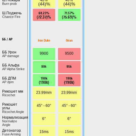
(44)%
(44)%
Burn prob
68.23%
71.57%
Ш.Поджечь
(72.37)%
(75.69)%
Chance Fire
ББ / AP
Iron Duke
Orion
ББ Урон
9900
9500
AP damage
ББ Альфа
99k
95k
AP Alpha Strike
198k
190k
ББ ДПМ
(198k)
(190k)
AP dpm
Рикошет мм
23.99mm
23.99mm
Ricochet
Рикошет
45° - 60°
45° - 60°
углы
Ricochet Angle
Нормализация
6°
6°
Normalize
Angle
Детонатор
15ms
15ms
Fuse Arming