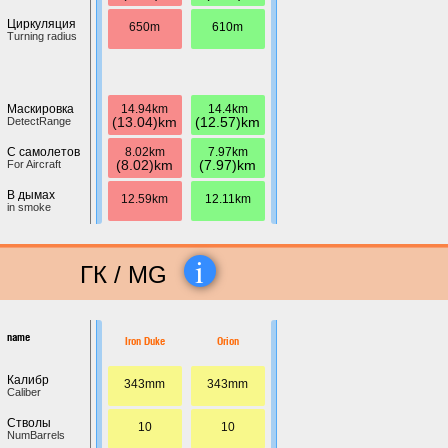
Циркуляция
650m
610m
Turning radius
14.94km
14.4km
Маскировка
(13.04)km
(12.57)km
DetectRange
8.02km
7.97km
С самолетов
(8.02)km
(7.97)km
For Aircraft
В дымах
12.59km
12.11km
in smoke
i
ГК / MG
name
Iron Duke
Orion
Калибр
343mm
343mm
Caliber
Стволы
10
10
NumBarrels