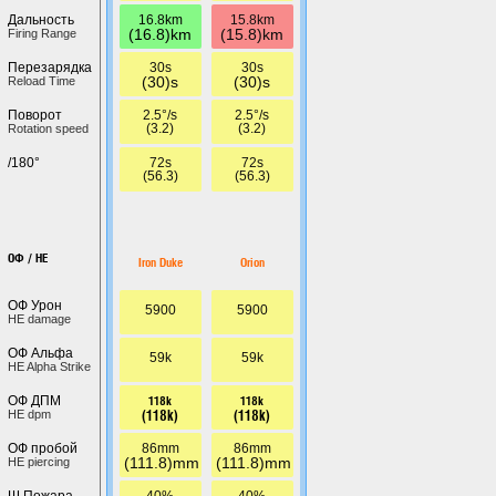
16.8km
15.8km
Дальность
(16.8)km
(15.8)km
Firing Range
30s
30s
Перезарядка
(30)s
(30)s
Reload Time
2.5°/s
2.5°/s
Поворот
(3.2)
(3.2)
Rotation speed
72s
72s
/180°
(56.3)
(56.3)
ОФ / HE
Iron Duke
Orion
ОФ Урон
5900
5900
HE damage
ОФ Альфа
59k
59k
HE Alpha Strike
118k
118k
ОФ ДПМ
(118k)
(118k)
HE dpm
86mm
86mm
ОФ пробой
(111.8)mm
(111.8)mm
HE piercing
40%
40%
Ш.Пожара