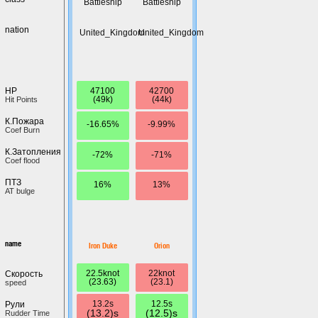
Battleship
Battleship
nation
United_Kingdom
United_Kingdom
47100
42700
HP
(49k)
(44k)
Hit Points
К.Пожара
-16.65%
-9.99%
Coef Burn
К.Затопления
-72%
-71%
Coef flood
ПТЗ
16%
13%
AT bulge
name
Iron Duke
Orion
22.5knot
22knot
Скорость
(23.63)
(23.1)
speed
13.2s
12.5s
Рули
(13.2)s
(12.5)s
Rudder Time