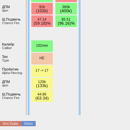
92k
360k
ДПМ
(102k)
(400k)
dpm
47.14
85.51
Ш.Поджечь
(59.18)%
(96.16)%
Chance Fire
Калибр
102mm
Caliber
Тип
HE
Type
Пробитие
17 -> 17
Alpha Piercing
120k
ДПМ
(133k)
dpm
44.86
Ш.Поджечь
(63.34)
Chance Fire
Iron Duke
Orion