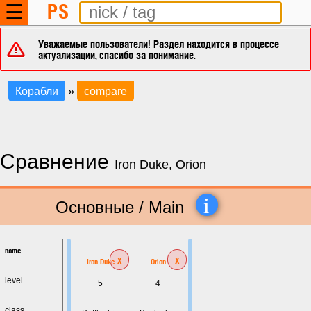
PS
☰
Уважаемые пользователи! Раздел находится в процессе
актуализации, спасибо за понимание.
Корабли
»
compare
Сравнение
Iron Duke, Orion
i
Основные / Main
name
x
x
Iron Duke
Orion
level
5
4
class