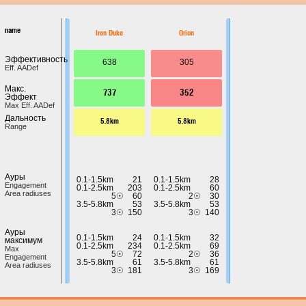
name
Iron Duke
Orion
Эффективность
638
305
Eff. AADef
Макс.
737
352
Эффект
Max Eff. AADef
Дальность
5.8km
5.8km
Range
Ауры
0.1-1.5km
21
0.1-1.5km
28
Engagement
0.1-2.5km
203
0.1-2.5km
60
Area radiuses
5☉
60
2☉
30
3.5-5.8km
53
3.5-5.8km
53
3☉
150
3☉
140
Ауры
0.1-1.5km
24
0.1-1.5km
32
максимум
0.1-2.5km
234
0.1-2.5km
69
Max
5☉
72
2☉
36
Engagement
3.5-5.8km
61
3.5-5.8km
61
Area radiuses
3☉
181
3☉
169