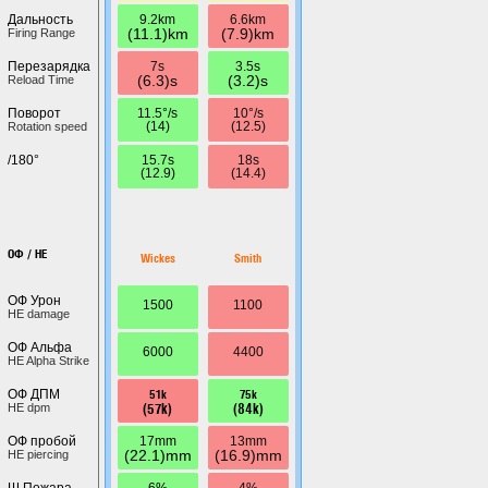
9.2km
6.6km
Дальность
(11.1)km
(7.9)km
Firing Range
7s
3.5s
Перезарядка
(6.3)s
(3.2)s
Reload Time
11.5°/s
10°/s
Поворот
(14)
(12.5)
Rotation speed
15.7s
18s
/180°
(12.9)
(14.4)
ОФ / HE
Wickes
Smith
ОФ Урон
1500
1100
HE damage
ОФ Альфа
6000
4400
HE Alpha Strike
51k
75k
ОФ ДПМ
(57k)
(84k)
HE dpm
17mm
13mm
ОФ пробой
(22.1)mm
(16.9)mm
HE piercing
6%
4%
Ш.Пожара