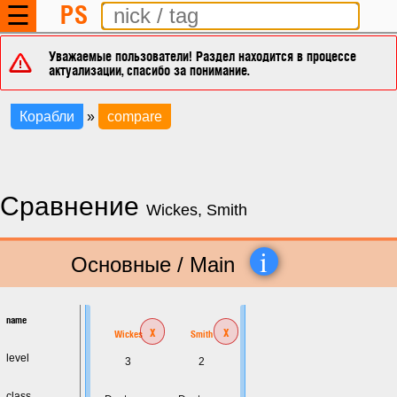
PS
☰
Уважаемые пользователи! Раздел находится в процессе
актуализации, спасибо за понимание.
Корабли
»
compare
Сравнение
Wickes, Smith
i
Основные / Main
name
x
x
Wickes
Smith
level
3
2
class