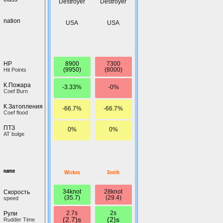
Destroyer
Destroyer
nation
USA
USA
8900
7300
HP
(9950)
(8000)
Hit Points
К.Пожара
-3.33%
-0%
Coef Burn
К.Затопления
-66.7%
-66.7%
Coef flood
ПТЗ
0%
0%
AT bulge
name
Wickes
Smith
34knot
28knot
Скорость
(35.7)
(29.4)
speed
2.7s
2s
Рули
(2.7)s
(2)s
Rudder Time