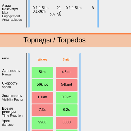
Ауры
0.1-1.5km
21
0.1-1.5km
8
максимум
0.1-3km
5
Max
2☉
36
Engagement
Area radiuses
Торпеды / Torpedos
name
Wickes
Smith
Дальность
5km
4.5km
Range
Скорость
56knot
54knot
speed
Заметность
1.1km
0.9km
Visibility Factor
Время
7.3s
6.2s
реакции
Time Reaction
Урон
9900
6033
damage