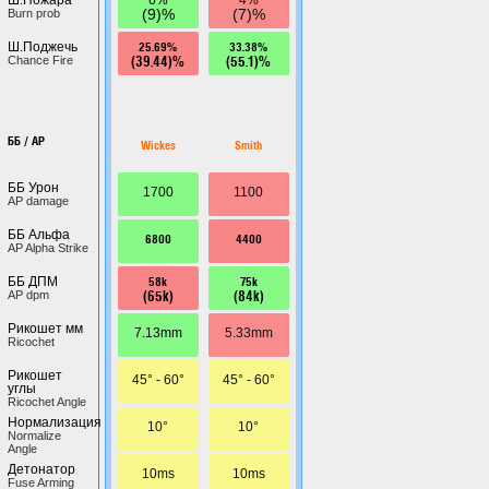
(9)%
(7)%
Burn prob
25.69%
33.38%
Ш.Поджечь
(39.44)%
(55.1)%
Chance Fire
ББ / AP
Wickes
Smith
ББ Урон
1700
1100
AP damage
ББ Альфа
6800
4400
AP Alpha Strike
58k
75k
ББ ДПМ
(65k)
(84k)
AP dpm
Рикошет мм
7.13mm
5.33mm
Ricochet
Рикошет
45° - 60°
45° - 60°
углы
Ricochet Angle
Нормализация
10°
10°
Normalize
Angle
Детонатор
10ms
10ms
Fuse Arming