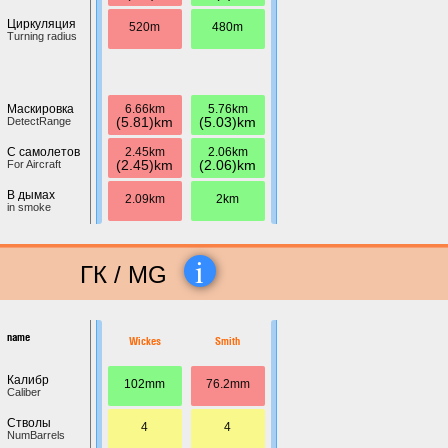
Циркуляция
520m
480m
Turning radius
6.66km
5.76km
Маскировка
(5.81)km
(5.03)km
DetectRange
2.45km
2.06km
С самолетов
(2.45)km
(2.06)km
For Aircraft
В дымах
2.09km
2km
in smoke
i
ГК / MG
name
Wickes
Smith
Калибр
102mm
76.2mm
Caliber
Стволы
4
4
NumBarrels