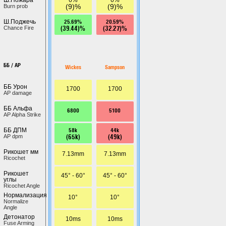
(9)%
(9)%
Burn prob
25.69%
20.59%
Ш.Поджечь
(39.44)%
(32.27)%
Chance Fire
ББ / AP
Wickes
Sampson
ББ Урон
1700
1700
AP damage
ББ Альфа
6800
5100
AP Alpha Strike
58k
44k
ББ ДПМ
(65k)
(49k)
AP dpm
Рикошет мм
7.13mm
7.13mm
Ricochet
Рикошет
45° - 60°
45° - 60°
углы
Ricochet Angle
Нормализация
10°
10°
Normalize
Angle
Детонатор
10ms
10ms
Fuse Arming