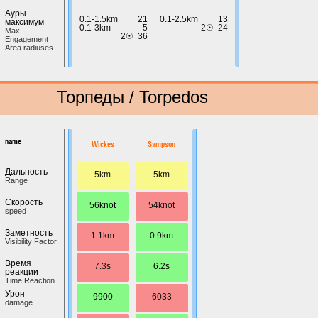
Ауры
0.1-1.5km
21
0.1-2.5km
13
максимум
0.1-3km
5
2☉
24
Max
2☉
36
Engagement
Area radiuses
Торпеды / Torpedos
name
Wickes
Sampson
Дальность
5km
5km
Range
Скорость
56knot
54knot
speed
Заметность
1.1km
0.9km
Visibility Factor
Время
7.3s
6.2s
реакции
Time Reaction
Урон
9900
6033
damage