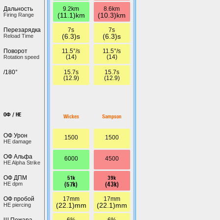
9.2km
8.6km
Дальность
(11.1)km
(10.3)km
Firing Range
7s
7s
Перезарядка
(6.3)s
(6.3)s
Reload Time
11.5°/s
11.5°/s
Поворот
(14)
(14)
Rotation speed
15.7s
15.7s
/180°
(12.9)
(12.9)
ОФ / HE
Wickes
Sampson
ОФ Урон
1500
1500
HE damage
ОФ Альфа
6000
4500
HE Alpha Strike
51k
39k
ОФ ДПМ
(57k)
(43k)
HE dpm
17mm
17mm
ОФ пробой
(22.1)mm
(22.1)mm
HE piercing
6%
6%
Ш.Пожара