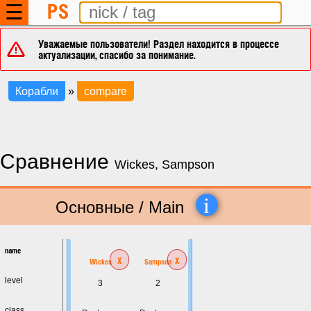
PS
☰
Уважаемые пользователи! Раздел находится в процессе
актуализации, спасибо за понимание.
Корабли
»
compare
Сравнение
Wickes, Sampson
i
Основные / Main
name
x
x
Wickes
Sampson
level
3
2
class