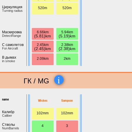
Циркуляция
520m
520m
Turning radius
6.66km
5.94km
Маскировка
(5.81)km
(5.19)km
DetectRange
2.45km
2.38km
С самолетов
(2.45)km
(2.38)km
For Aircraft
В дымах
2.09km
2km
in smoke
i
ГК / MG
name
Wickes
Sampson
Калибр
102mm
102mm
Caliber
Стволы
4
3
NumBarrels