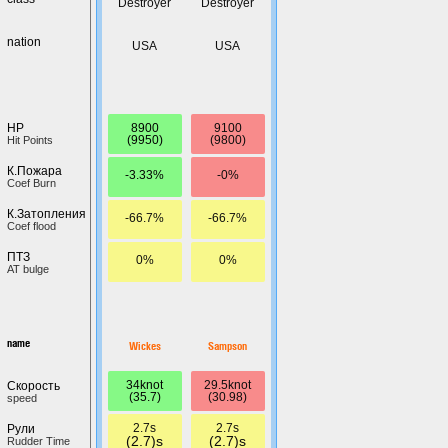
Destroyer
Destroyer
nation
USA
USA
8900
9100
HP
(9950)
(9800)
Hit Points
К.Пожара
-3.33%
-0%
Coef Burn
К.Затопления
-66.7%
-66.7%
Coef flood
ПТЗ
0%
0%
AT bulge
name
Wickes
Sampson
34knot
29.5knot
Скорость
(35.7)
(30.98)
speed
2.7s
2.7s
Рули
(2.7)s
(2.7)s
Rudder Time