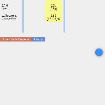
20k
ДПМ
(23k)
dpm
6.86
Ш.Поджечь
(13.08)%
Chance Fire
Jurien de la Gravière
Albany
i