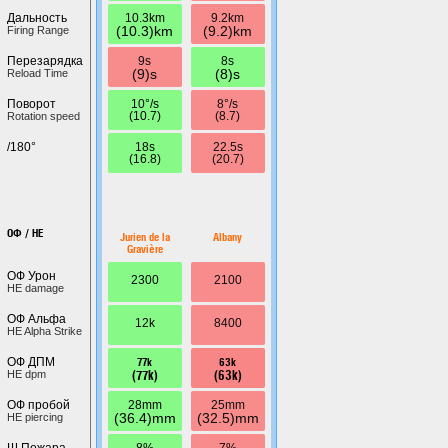
10.3km
9.2km
Дальность
(10.3)km
(9.2)km
Firing Range
9s
8s
Перезарядка
(9)s
(8)s
Reload Time
10°/s
8°/s
Поворот
(10.7)
(8.7)
Rotation speed
18s
22.5s
/180°
(16.8)
(20.7)
ОФ / HE
Jurien de la
Albany
Gravière
ОФ Урон
2300
2100
HE damage
ОФ Альфа
12k
8400
HE Alpha Strike
77k
63k
ОФ ДПМ
(77k)
(63k)
HE dpm
28mm
25mm
ОФ пробой
(36.4)mm
(32.5)mm
HE piercing
8%
7%
Ш.Пожара