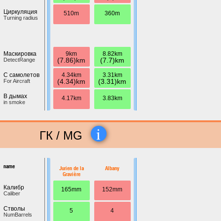
Циркуляция
510m
360m
Turning radius
9km
8.82km
Маскировка
(7.86)km
(7.7)km
DetectRange
4.34km
3.31km
С самолетов
(4.34)km
(3.31)km
For Aircraft
В дымах
4.17km
3.83km
in smoke
i
ГК / MG
name
Jurien de la
Albany
Gravière
Калибр
165mm
152mm
Caliber
Стволы
5
4
NumBarrels