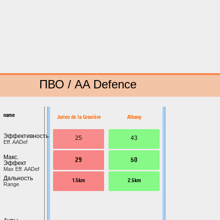
ПВО / AA Defence
name
Jurien de la Gravière
Albany
Эффективность
25
43
Eff. AADef
Макс.
29
50
Эффект
Max Eff. AADef
Дальность
1.5km
2.5km
Range