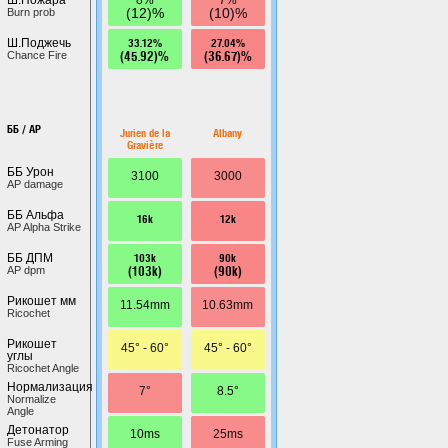
(12)%
(10)%
Burn prob
33.12%
27.04%
Ш.Поджечь
(45.92)%
(36.67)%
Chance Fire
ББ / AP
Jurien de la
Albany
Gravière
ББ Урон
3100
3000
AP damage
ББ Альфа
16k
12k
AP Alpha Strike
103k
90k
ББ ДПМ
(103k)
(90k)
AP dpm
Рикошет мм
11.54mm
10.63mm
Ricochet
Рикошет
45° - 60°
45° - 60°
углы
Ricochet Angle
Нормализация
7°
8.5°
Normalize
Angle
Детонатор
10ms
25ms
Fuse Arming