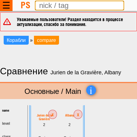
PS
☰
Уважаемые пользователи! Раздел находится в процессе
актуализации, спасибо за понимание.
Корабли
»
compare
Сравнение
Jurien de la Gravière, Albany
i
Основные / Main
name
x
x
Jurien de la
Albany
Gravière
level
2
2
class