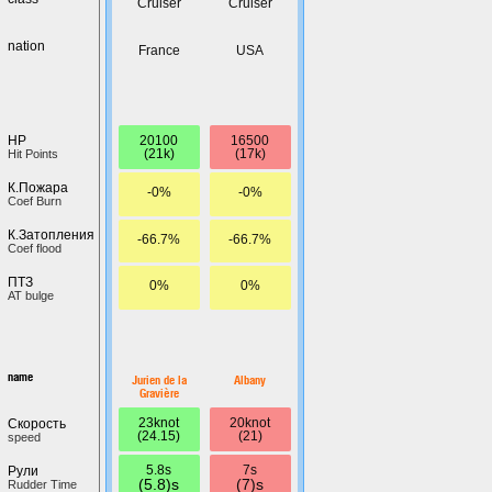
Cruiser
Cruiser
nation
France
USA
20100
16500
HP
(21k)
(17k)
Hit Points
К.Пожара
-0%
-0%
Coef Burn
К.Затопления
-66.7%
-66.7%
Coef flood
ПТЗ
0%
0%
AT bulge
name
Jurien de la
Albany
Gravière
23knot
20knot
Скорость
(24.15)
(21)
speed
5.8s
7s
Рули
(5.8)s
(7)s
Rudder Time