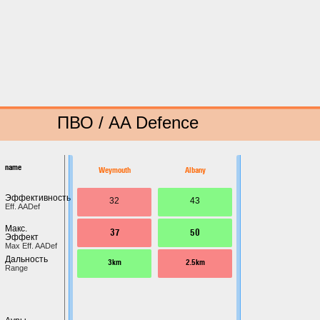
ПВО / AA Defence
name
Weymouth
Albany
Эффективность
32
43
Eff. AADef
Макс.
37
50
Эффект
Max Eff. AADef
Дальность
3km
2.5km
Range