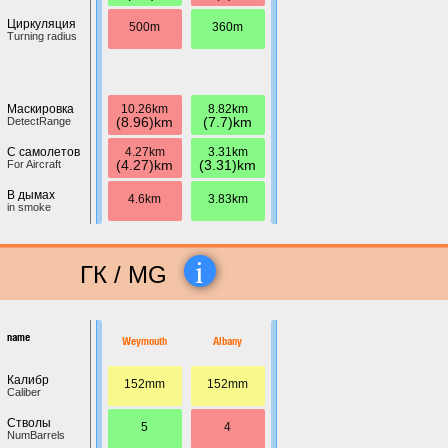
Циркуляция
500m
360m
Turning radius
10.26km
8.82km
Маскировка
(8.96)km
(7.7)km
DetectRange
4.27km
3.31km
С самолетов
(4.27)km
(3.31)km
For Aircraft
В дымах
4.6km
3.83km
in smoke
i
ГК / MG
name
Weymouth
Albany
Калибр
152mm
152mm
Caliber
Стволы
5
4
NumBarrels