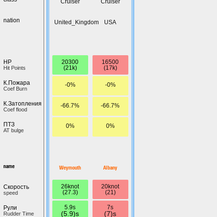
Cruiser
Cruiser
nation
United_Kingdom
USA
20300
16500
HP
(21k)
(17k)
Hit Points
К.Пожара
-0%
-0%
Coef Burn
К.Затопления
-66.7%
-66.7%
Coef flood
ПТЗ
0%
0%
AT bulge
name
Weymouth
Albany
26knot
20knot
Скорость
(27.3)
(21)
speed
5.9s
7s
Рули
(5.9)s
(7)s
Rudder Time