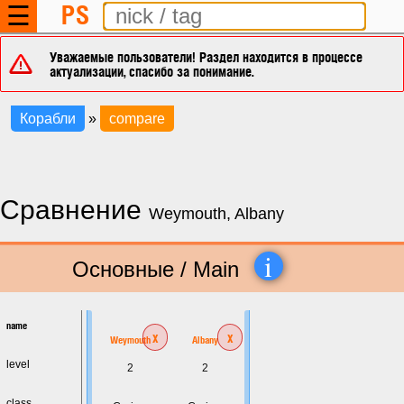
PS
☰
Уважаемые пользователи! Раздел находится в процессе
актуализации, спасибо за понимание.
Корабли
»
compare
Сравнение
Weymouth, Albany
i
Основные / Main
name
x
x
Weymouth
Albany
level
2
2
class