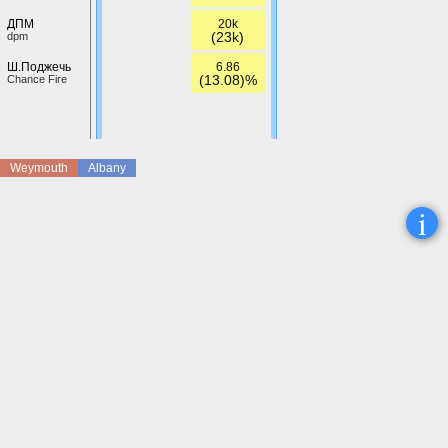
20k
ДПМ
(23k)
dpm
6.86
Ш.Поджечь
(13.08)%
Chance Fire
Weymouth
Albany
i