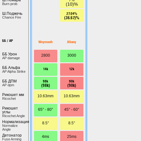
(10)%
Burn prob
27.04%
Ш.Поджечь
(36.67)%
Chance Fire
ББ / AP
Weymouth
Albany
ББ Урон
2800
3000
AP damage
ББ Альфа
14k
12k
AP Alpha Strike
98k
90k
ББ ДПМ
(98k)
(90k)
AP dpm
Рикошет мм
10.63mm
10.63mm
Ricochet
Рикошет
65° - 80°
45° - 60°
углы
Ricochet Angle
Нормализация
8.5°
8.5°
Normalize
Angle
Детонатор
4ms
25ms
Fuse Arming