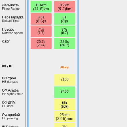
11.6km
9.2km
Дальность
(11.6)km
(9.2)km
Firing Range
8.6s
8s
Перезарядка
(8.6)s
(8)s
Reload Time
7°/s
8°/s
Поворот
(7.7)
(8.7)
Rotation speed
25.7s
22.5s
/180°
(23.4)
(20.7)
ОФ / HE
Albany
ОФ Урон
2100
HE damage
ОФ Альфа
8400
HE Alpha Strike
63k
ОФ ДПМ
(63k)
HE dpm
25mm
ОФ пробой
(32.5)mm
HE piercing
7%
Ш.Пожара