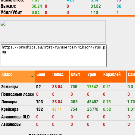
Выжил:
30.24
0
0
31.82
50
Убил/Убит
0.94
0
0
1.13
1
Класс
Боев
Побед
Опыт
Урон
Кораблей
Сам
Эсминцы
92
38.04
796
17842
0.61
0.3
Подводные лодки
0
0
0
0
0
0
Линкоры
103
38.84
906
43402
0.76
1.79
Крейсера
182
43.41
754
25776
0.62
1.01
Авианосцы OLD
0
0
0
0
0
0
Авианосцы
0
0
0
0
0
0