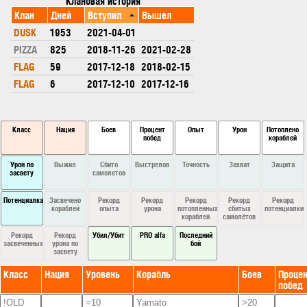
Клановая история
Клан
Дней
Вступил
Вышел
DUSK
1953
2021-04-01
PIZZA
825
2018-11-26
2021-02-28
FLAG
59
2017-12-18
2018-02-15
FLAG
6
2017-12-10
2017-12-16
Класс
Нация
Боев
Процент
Опыт
Урон
Потоплено
побед
кораблей
Урон по
Выжил
Сбито
Выстрелов
Точность
Захват
Защита
засвету
самолетов
Потенциалка
Засвечено
Рекорд
Рекорд
Рекорд
Рекорд
Рекорд
кораблей
опыта
урона
потопленных
сбитых
потенциалки
кораблей
самолётов
Рекорд
Рекорд
Убил/Убит
PRO alfa
Последний
засвеченных
урона по
бой
засвету
Класс
Нация
Уровень
Корабль
Боев
Процен
побед