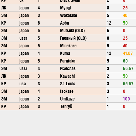
ЛК
japan
4
Myōgi
8
25
ЭМ
japan
3
Wakatake
5
40
КР
japan
6
Aoba
12
50
ЭМ
japan
6
Mutsuki (OLD)
5
0
ЭМ
ussr
5
Гневный (OLD)
8
25
ЭМ
japan
5
Minekaze
5
40
КР
japan
4
Kuma
12
41.67
КР
japan
5
Furutaka
5
60
ЭМ
ussr
4
Изяслав
3
66.67
ЛК
japan
3
Kawachi
2
50
КР
usa
3
St. Louis
3
66.67
ЭМ
japan
4
Isokaze
3
0
ЭМ
japan
2
Umikaze
1
100
КР
japan
3
Tenryū
1
0