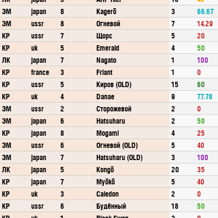
ЭМ
japan
8
Kagerō
3
66.67
ЭМ
ussr
8
Огневой
7
14.29
КР
ussr
7
Щорс
5
20
КР
uk
5
Emerald
4
50
ЛК
japan
7
Nagato
1
100
КР
france
3
Friant
1
0
КР
ussr
5
Киров (OLD)
15
60
КР
uk
4
Danae
9
77.78
ЭМ
ussr
2
Сторожевой
2
0
ЭМ
japan
6
Hatsuharu
2
50
КР
japan
8
Mogami
4
25
ЭМ
ussr
6
Огневой (OLD)
5
40
ЭМ
japan
7
Hatsuharu (OLD)
3
100
ЛК
japan
5
Kongō
20
35
КР
japan
7
Myōkō
5
40
КР
uk
3
Caledon
2
0
КР
ussr
6
Будённый
18
50
КР
uk
1
Black Swan
2
0