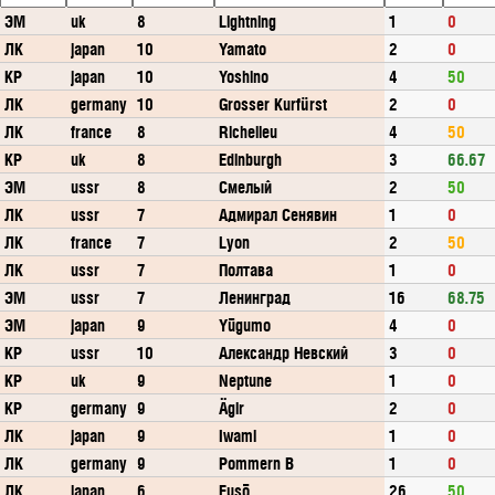
ЭМ
uk
8
Lightning
1
0
ЛК
japan
10
Yamato
2
0
КР
japan
10
Yoshino
4
50
ЛК
germany
10
Grosser Kurfürst
2
0
ЛК
france
8
Richelieu
4
50
КР
uk
8
Edinburgh
3
66.67
ЭМ
ussr
8
Смелый
2
50
ЛК
ussr
7
Адмирал Сенявин
1
0
ЛК
france
7
Lyon
2
50
ЛК
ussr
7
Полтава
1
0
ЭМ
ussr
7
Ленинград
16
68.75
ЭМ
japan
9
Yūgumo
4
0
КР
ussr
10
Александр Невский
3
0
КР
uk
9
Neptune
1
0
КР
germany
9
Ägir
2
0
ЛК
japan
9
Iwami
1
0
ЛК
germany
9
Pommern B
1
0
ЛК
japan
6
Fusō
26
50