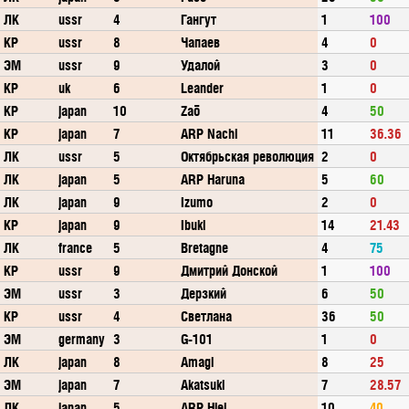
ЛК
ussr
4
Гангут
1
100
КР
ussr
8
Чапаев
4
0
ЭМ
ussr
9
Удалой
3
0
КР
uk
6
Leander
1
0
КР
japan
10
Zaō
4
50
КР
japan
7
ARP Nachi
11
36.36
ЛК
ussr
5
Октябрьская революция
2
0
ЛК
japan
5
ARP Haruna
5
60
ЛК
japan
9
Izumo
2
0
КР
japan
9
Ibuki
14
21.43
ЛК
france
5
Bretagne
4
75
КР
ussr
9
Дмитрий Донской
1
100
ЭМ
ussr
3
Дерзкий
6
50
КР
ussr
4
Светлана
36
50
ЭМ
germany
3
G-101
1
0
ЛК
japan
8
Amagi
8
25
ЭМ
japan
7
Akatsuki
7
28.57
ЛК
japan
5
ARP Hiei
10
40