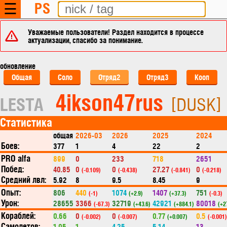
PS
☰
Уважаемые пользователи! Раздел находится в процессе
актуализации, спасибо за понимание.
обновление
Общая
Соло
Отряд2
Отряд3
Кооп
4ikson47rus
LESTA
[DUSK]
Статистика
общая
2026-03
2026
2025
2024
Боев:
377
1
4
22
2
PRO alfa
899
0
233
718
2651
Побед:
40.85
0
0
27.27
0
(-0.109)
(-0.438)
(-0.841)
(-0.218)
Средний лвл:
5.92
8
9.5
8.45
9
Опыт:
806
440
1074
1407
751
(-1)
(+2.9)
(+37.3)
(-0.3)
Урон:
28655
3366
32719
42921
80018
(-67.3)
(+43.6)
(+884.1)
(+2
Кораблей:
0.66
0
0
0.77
0.5
(-0.002)
(-0.007)
(+0.007)
(-0.001)
Самолетов:
1.05
1
4.25
5.14
13