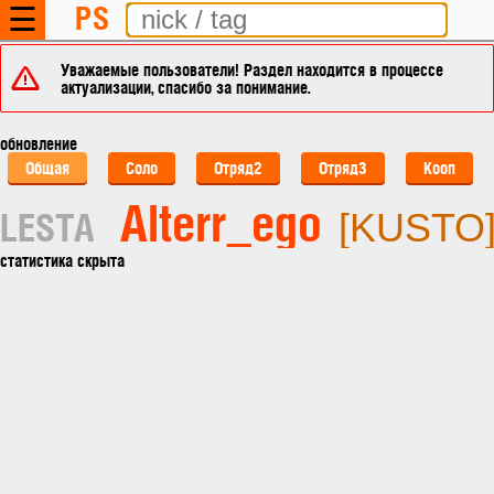
PS
☰
Уважаемые пользователи! Раздел находится в процессе
актуализации, спасибо за понимание.
обновление
Общая
Соло
Отряд2
Отряд3
Кооп
Alterr_ego
LESTA
[KUSTO
статистика скрыта