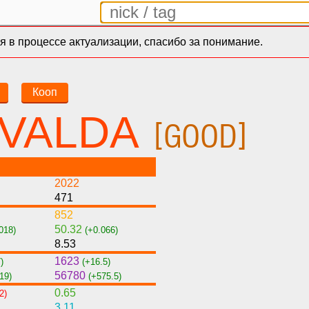
 в процессе актуализации, спасибо за понимание.
Кооп
UVALDA
[GOOD]
2022
471
852
50.32
018)
(+0.066)
8.53
1623
)
(+16.5)
56780
19)
(+575.5)
0.65
2)
3.11