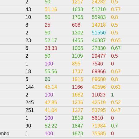
2
50
1217
24282
0.5
43
51.16
1633
51210
0.77
10
50
1705
55983
0.8
8
25
608
14918
0.5
2
50
1302
51550
0.5
23
52.17
1455
46387
0.65
6
33.33
1005
27830
0.67
2
50
1109
29477
0.5
1
100
855
7546
0
18
55.56
1737
69866
0.67
5
60
1916
89680
0.8
144
45.14
1166
40596
0.63
2
100
1682
11023
1
245
42.86
1236
42519
0.52
251
41.04
1227
53795
0.47
1
100
1819
5610
0
90
52.22
1847
71984
0.7
ombo
1
100
1873
75585
0