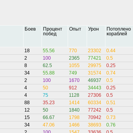
Боев
Процент
Опыт
Урон
Потоплено
побед
кораблей
18
55.56
770
23302
0.44
2
100
2365
77421
0.5
8
62.5
1055
29975
0.25
34
55.88
749
31574
0.74
2
100
1670
46937
0.5
4
50
912
34443
0.25
4
75
1128
27306
0.5
88
35.23
1414
60334
0.51
12
50
1840
77242
0.5
15
66.67
1798
70942
0.73
34
47.06
1466
38693
0.76
2
100
1547
33636
0.5