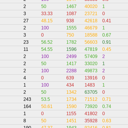
2
50
1467
40020
1
3
33.33
1087
23721
0
27
48.15
938
42618
0.41
2
100
1555
46679
1
3
0
750
18588
0.67
23
56.52
1782
56603
0.91
11
54.55
1596
47819
0.45
2
100
2499
57409
2
2
50
1417
33020
1
2
100
2288
49873
2
4
0
639
13916
0
1
100
434
1483
1
2
50
1342
63705
0
243
53.5
1734
71512
0.71
164
50.61
1590
73920
0.74
1
0
1155
41802
0
8
50
1451
35928
0.63
190
47.37
1943
92416
0.81