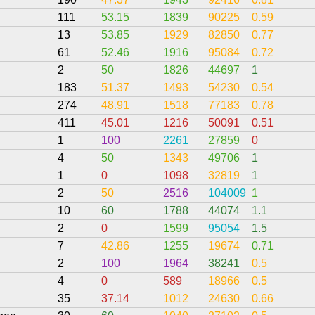
111
53.15
1839
90225
0.59
13
53.85
1929
82850
0.77
61
52.46
1916
95084
0.72
2
50
1826
44697
1
183
51.37
1493
54230
0.54
274
48.91
1518
77183
0.78
411
45.01
1216
50091
0.51
1
100
2261
27859
0
4
50
1343
49706
1
1
0
1098
32819
1
2
50
2516
104009
1
10
60
1788
44074
1.1
2
0
1599
95054
1.5
7
42.86
1255
19674
0.71
2
100
1964
38241
0.5
4
0
589
18966
0.5
35
37.14
1012
24630
0.66