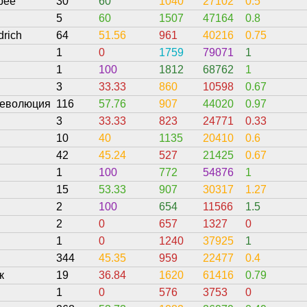
Spee
30
60
1040
27102
0.5
5
60
1507
47164
0.8
drich
64
51.56
961
40216
0.75
1
0
1759
79071
1
1
100
1812
68762
1
3
33.33
860
10598
0.67
революция
116
57.76
907
44020
0.97
3
33.33
823
24771
0.33
10
40
1135
20410
0.6
42
45.24
527
21425
0.67
1
100
772
54876
1
15
53.33
907
30317
1.27
2
100
654
11566
1.5
2
0
657
1327
0
1
0
1240
37925
1
344
45.35
959
22477
0.4
к
19
36.84
1620
61416
0.79
1
0
576
3753
0