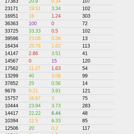
17383
20.9
0.34
107
45.97
23171
19.51
3.34
102
47.01
16951
16
1.24
303
35
36363
100
0
72
41.67
33725
33.33
0.5
102
29.41
39596
23.08
0.36
13
43.16
16434
25.76
1.62
113
42.31
14147
2.86
3.51
41
40.08
14567
0
15
120
30.83
17562
11.27
1.63
54
34.81
13299
40
3.08
99
37.23
37852
25
0.56
14
44.51
9679
9.21
3.91
121
38.01
15757
16.67
3
75
40.54
10444
23.94
3.73
283
29.14
14417
22.22
6.44
48
32.34
10394
12.5
6.33
85
30.63
12506
20
0.2
117
55.18