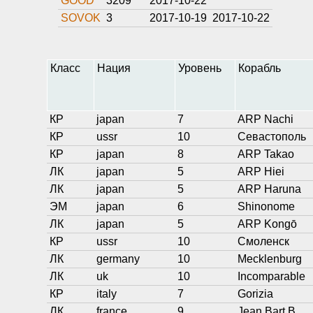
GOOD
3209
2017-10-22
SOVOK
3
2017-10-19
2017-10-22
Класс
Нация
Уровень
Корабль
КР
japan
7
ARP Nachi
КР
ussr
10
Севастополь
КР
japan
8
ARP Takao
ЛК
japan
5
ARP Hiei
ЛК
japan
5
ARP Haruna
ЭМ
japan
6
Shinonome
ЛК
japan
5
ARP Kongō
КР
ussr
10
Смоленск
ЛК
germany
10
Mecklenburg
ЛК
uk
10
Incomparable
КР
italy
7
Gorizia
ЛК
france
9
Jean Bart B