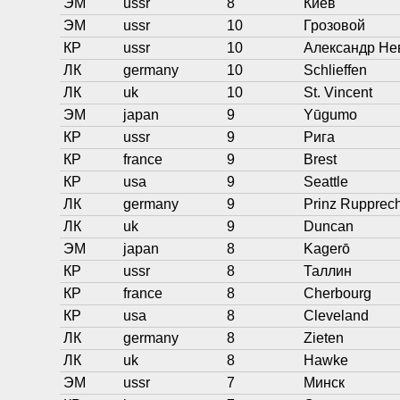
ЭМ
ussr
8
Киев
ЭМ
ussr
10
Грозовой
КР
ussr
10
Александр Не
ЛК
germany
10
Schlieffen
ЛК
uk
10
St. Vincent
ЭМ
japan
9
Yūgumo
КР
ussr
9
Рига
КР
france
9
Brest
КР
usa
9
Seattle
ЛК
germany
9
Prinz Rupprech
ЛК
uk
9
Duncan
ЭМ
japan
8
Kagerō
КР
ussr
8
Таллин
КР
france
8
Cherbourg
КР
usa
8
Cleveland
ЛК
germany
8
Zieten
ЛК
uk
8
Hawke
ЭМ
ussr
7
Минск