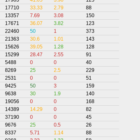
17710
33.33
2.79
88
30.79
13357
7.69
3.08
150
31.64
17671
36.07
3.82
123
31.13
22460
50
1
373
35.66
21363
30.6
1.01
143
29.79
15626
39.05
1.28
128
23.9
15299
28.47
2.55
91
25.84
5488
0
0
40
22.5
8269
25
2.5
229
27.76
2531
0
0
51
56.86
9425
50
3
159
31.76
9638
30
1.9
140
42.85
19056
0
0
168
33.93
14389
14.29
0
82
36.46
37190
0
0
45
55.56
9676
25
0.5
26
27.88
8337
5.71
1.14
88
40.25