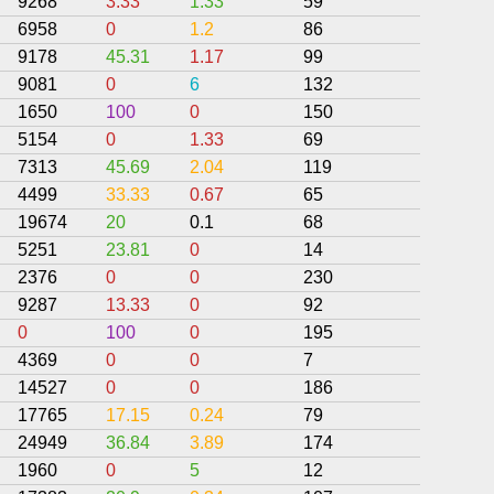
9268
3.33
1.33
59
28.68
6958
0
1.2
86
29.3
9178
45.31
1.17
99
27.19
9081
0
6
132
31.06
1650
100
0
150
28.67
5154
0
1.33
69
28.37
7313
45.69
2.04
119
25.89
4499
33.33
0.67
65
27.18
19674
20
0.1
68
46.68
5251
23.81
0
14
38.62
2376
0
0
230
43.48
9287
13.33
0
92
24.02
0
100
0
195
27.44
4369
0
0
7
50
14527
0
0
186
30.65
17765
17.15
0.24
79
41.84
24949
36.84
3.89
174
39.76
1960
0
5
12
16.67