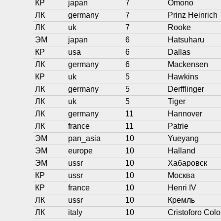
КР
japan
7
Omono
ЛК
germany
7
Prinz Heinrich
ЛК
uk
7
Rooke
ЭМ
japan
6
Hatsuharu
КР
usa
6
Dallas
ЛК
germany
6
Mackensen
КР
uk
5
Hawkins
ЛК
germany
5
Derfflinger
ЛК
uk
5
Tiger
ЛК
germany
11
Hannover
ЛК
france
11
Patrie
ЭМ
pan_asia
10
Yueyang
ЭМ
europe
10
Halland
ЭМ
ussr
10
Хабаровск
КР
ussr
10
Москва
КР
france
10
Henri IV
ЛК
ussr
10
Кремль
ЛК
italy
10
Cristoforo Col