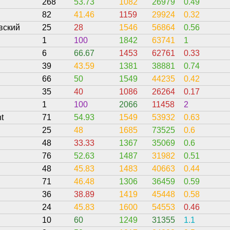
268
53.73
1082
26979
0.49
82
41.46
1159
29924
0.32
вский
25
28
1546
56864
0.56
1
100
1842
63741
1
6
66.67
1453
62761
0.33
39
43.59
1381
38881
0.74
66
50
1549
44235
0.42
35
40
1086
26264
0.17
1
100
2066
11458
2
t
71
54.93
1549
53932
0.63
25
48
1685
73525
0.6
48
33.33
1367
35069
0.6
76
52.63
1487
31982
0.51
48
45.83
1483
40663
0.44
71
46.48
1306
36459
0.59
36
38.89
1419
45448
0.58
24
45.83
1600
54553
0.46
10
60
1249
31355
1.1