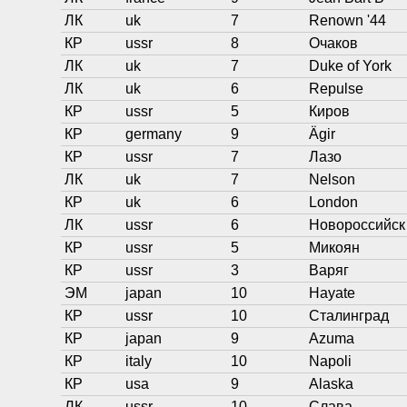
ЛК
uk
7
Renown '44
КР
ussr
8
Очаков
ЛК
uk
7
Duke of York
ЛК
uk
6
Repulse
КР
ussr
5
Киров
КР
germany
9
Ägir
КР
ussr
7
Лазо
ЛК
uk
7
Nelson
КР
uk
6
London
ЛК
ussr
6
Новороссийск
КР
ussr
5
Микоян
КР
ussr
3
Варяг
ЭМ
japan
10
Hayate
КР
ussr
10
Сталинград
КР
japan
9
Azuma
КР
italy
10
Napoli
КР
usa
9
Alaska
ЛК
ussr
10
Слава