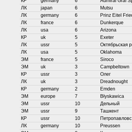
КР
germany
6
Admiral Graf 
ЛК
japan
6
Mutsu
ЛК
germany
6
Prinz Eitel Frie
ЛК
france
6
Dunkerque
ЛК
usa
6
Arizona
КР
uk
5
Exeter
ЛК
ussr
5
Октябрьская 
ЛК
usa
5
Oklahoma
ЭМ
france
5
Siroco
ЭМ
uk
3
Campbeltown
КР
ussr
3
Олег
ЛК
uk
3
Dreadnought
КР
germany
2
Emden
ЭМ
europe
7
Błyskawica
ЭМ
ussr
10
Дельный
ЭМ
ussr
9
Ташкент
КР
ussr
10
Петропавловс
ЛК
germany
10
Preussen