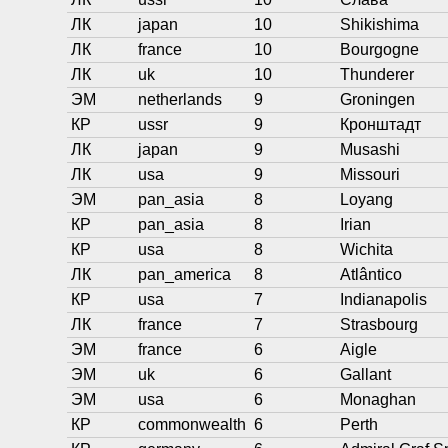
ЛК
japan
10
Shikishima
ЛК
france
10
Bourgogne
ЛК
uk
10
Thunderer
ЭМ
netherlands
9
Groningen
КР
ussr
9
Кронштадт
ЛК
japan
9
Musashi
ЛК
usa
9
Missouri
ЭМ
pan_asia
8
Loyang
КР
pan_asia
8
Irian
КР
usa
8
Wichita
ЛК
pan_america
8
Atlântico
КР
usa
7
Indianapolis
ЛК
france
7
Strasbourg
ЭМ
france
6
Aigle
ЭМ
uk
6
Gallant
ЭМ
usa
6
Monaghan
КР
commonwealth
6
Perth