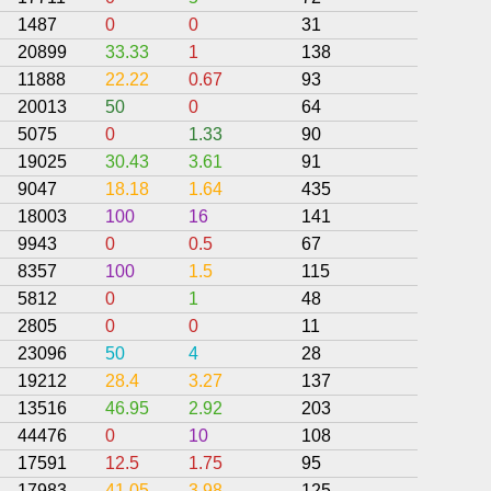
1487
0
0
31
43.55
20899
33.33
1
138
38.41
11888
22.22
0.67
93
23.83
20013
50
0
64
35.94
5075
0
1.33
90
33.7
19025
30.43
3.61
91
41.14
9047
18.18
1.64
435
26.41
18003
100
16
141
25.53
9943
0
0.5
67
38.81
8357
100
1.5
115
31.3
5812
0
1
48
48.42
2805
0
0
11
72.73
23096
50
4
28
28.57
19212
28.4
3.27
137
35.89
13516
46.95
2.92
203
26.93
44476
0
10
108
42.59
17591
12.5
1.75
95
34.79
17983
41.05
3.98
125
35.77