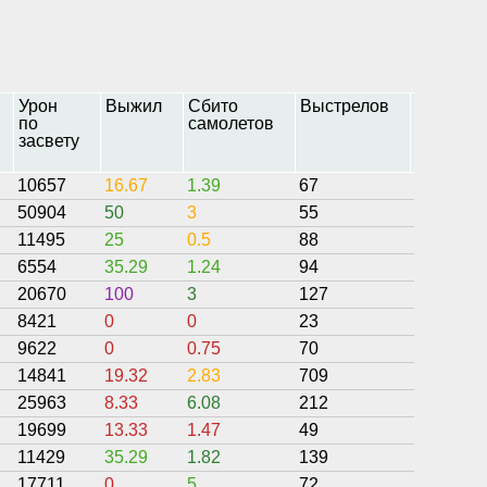
Урон
Выжил
Сбито
Выстрелов
Точност
по
самолетов
засвету
10657
16.67
1.39
67
33.91
50904
50
3
55
51.82
11495
25
0.5
88
38.18
6554
35.29
1.24
94
19.87
20670
100
3
127
20.87
8421
0
0
23
55.43
9622
0
0.75
70
27.5
14841
19.32
2.83
709
27.51
25963
8.33
6.08
212
28.06
19699
13.33
1.47
49
33.74
11429
35.29
1.82
139
38.74
17711
0
5
72
29.86