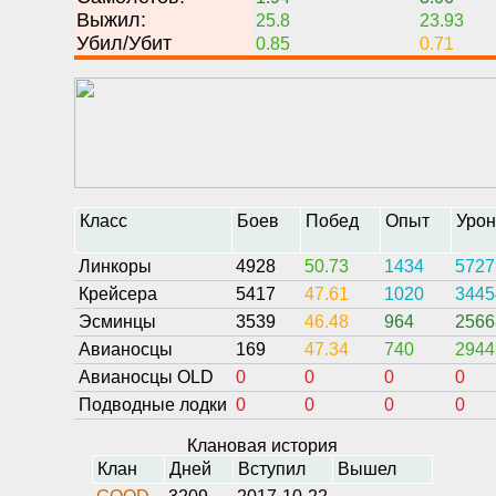
Выжил:
25.8
23.93
Убил/Убит
0.85
0.71
Класс
Боев
Побед
Опыт
Уро
Линкоры
4928
50.73
1434
5727
Крейсера
5417
47.61
1020
3445
Эсминцы
3539
46.48
964
2566
Авианосцы
169
47.34
740
2944
Авианосцы OLD
0
0
0
0
Подводные лодки
0
0
0
0
Клановая история
Клан
Дней
Вступил
Вышел