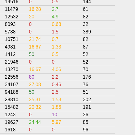
19516
0
0.5
144
35.76
11479
16.28
2.7
61
32.91
12532
20
4.9
82
35.52
8093
0
0.63
32
53.28
5788
0
1.5
389
32.9
10751
21.74
0.7
82
34.42
4981
16.67
1.33
87
45.11
1412
50
0.5
52
29.81
21946
0
0
52
19.23
13270
16.67
4.06
70
26.86
22556
80
2.2
176
26.02
34107
27.08
0.46
76
40.17
94188
50
2.5
51
18.63
28810
25.31
1.53
302
41
15482
20.32
1.86
191
35.44
1243
0
10
36
22.22
19627
24.44
5.97
85
35.78
1618
0
0
96
32.29