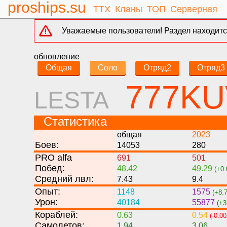
proships.su
ТТХ
Кланы
ТОП
Серверная
Уважаемые пользователи! Раздел находится
обновление
Общая
Соло
Отряд2
Отряд3
777K
LESTA
Статистика
общая
2023
Боев:
14053
280
PRO alfa
691
501
Побед:
48.42
49.29
(+0.
Средний лвл:
7.43
9.4
Опыт:
1148
1575
(+8.7
Урон:
40184
55877
(+3
Кораблей:
0.63
0.54
(-0.00
Самолетов:
1.94
3.06