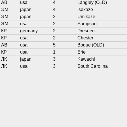
АВ
usa
4
Langley (OLD)
ЭМ
japan
4
Isokaze
ЭМ
japan
2
Umikaze
ЭМ
usa
2
Sampson
КР
germany
2
Dresden
КР
usa
2
Chester
АВ
usa
5
Bogue (OLD)
КР
usa
1
Erie
ЛК
japan
3
Kawachi
ЛК
usa
3
South Carolina