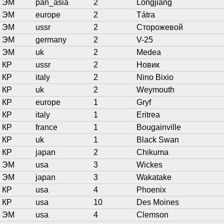
ЭМ
pan_asia
2
Longjiang
ЭМ
europe
2
Tátra
ЭМ
ussr
2
Сторожевой
ЭМ
germany
2
V-25
ЭМ
uk
2
Medea
КР
ussr
2
Новик
КР
italy
2
Nino Bixio
КР
uk
2
Weymouth
КР
europe
1
Gryf
КР
italy
1
Eritrea
КР
france
1
Bougainville
КР
uk
1
Black Swan
КР
japan
2
Chikuma
ЭМ
usa
3
Wickes
ЭМ
japan
3
Wakatake
КР
usa
4
Phoenix
КР
usa
10
Des Moines
ЭМ
usa
4
Clemson