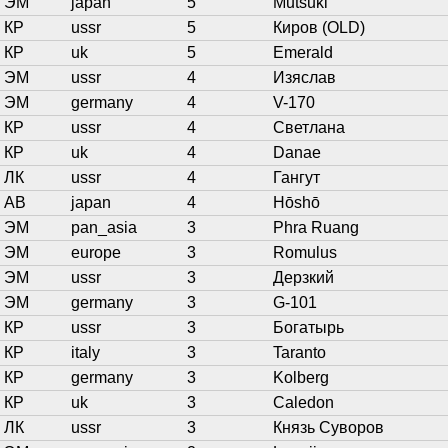
ЭМ
japan
5
Mutsuki
КР
ussr
5
Киров (OLD)
КР
uk
5
Emerald
ЭМ
ussr
4
Изяслав
ЭМ
germany
4
V-170
КР
ussr
4
Светлана
КР
uk
4
Danae
ЛК
ussr
4
Гангут
АВ
japan
4
Hōshō
ЭМ
pan_asia
3
Phra Ruang
ЭМ
europe
3
Romulus
ЭМ
ussr
3
Дерзкий
ЭМ
germany
3
G-101
КР
ussr
3
Богатырь
КР
italy
3
Taranto
КР
germany
3
Kolberg
КР
uk
3
Caledon
ЛК
ussr
3
Князь Суворов