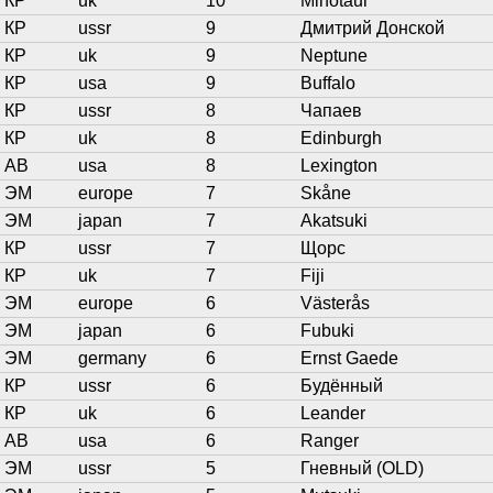
КР
uk
10
Minotaur
КР
ussr
9
Дмитрий Донской
КР
uk
9
Neptune
КР
usa
9
Buffalo
КР
ussr
8
Чапаев
КР
uk
8
Edinburgh
АВ
usa
8
Lexington
ЭМ
europe
7
Skåne
ЭМ
japan
7
Akatsuki
КР
ussr
7
Щорс
КР
uk
7
Fiji
ЭМ
europe
6
Västerås
ЭМ
japan
6
Fubuki
ЭМ
germany
6
Ernst Gaede
КР
ussr
6
Будённый
КР
uk
6
Leander
АВ
usa
6
Ranger
ЭМ
ussr
5
Гневный (OLD)