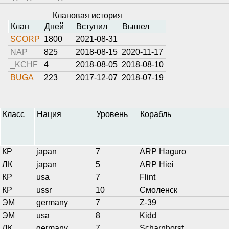
Клановая история
Клан
Дней
Вступил
Вышел
SCORP
1800
2021-08-31
NAP
825
2018-08-15
2020-11-17
_KCHF
4
2018-08-05
2018-08-10
BUGA
223
2017-12-07
2018-07-19
Класс
Нация
Уровень
Корабль
КР
japan
7
ARP Haguro
ЛК
japan
5
ARP Hiei
КР
usa
7
Flint
КР
ussr
10
Смоленск
ЭМ
germany
7
Z-39
ЭМ
usa
8
Kidd
ЛК
germany
7
Scharnhorst