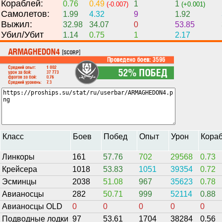
Кораблей:
0.76
0.49
1
1
(-0.007)
(+0.001)
Самолетов:
1.99
4.32
9
1.92
Выжил:
32.98
34.07
0
53.85
Убил/Убит
1.14
0.75
1
2.17
Класс
Боев
Побед
Опыт
Урон
Кора
Линкоры
161
57.76
702
29568
0.73
Крейсера
1018
53.83
1051
39354
0.72
Эсминцы
2038
51.08
967
35623
0.78
Авианосцы
282
50.71
999
52114
0.88
Авианосцы OLD
0
0
0
0
0
Подводные лодки
97
53.61
1704
38284
0.56