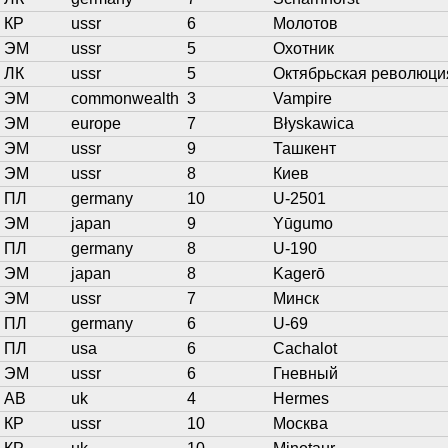
КР
ussr
6
Молотов
ЭМ
ussr
5
Охотник
ЛК
ussr
5
Октябрьская революци
ЭМ
commonwealth
3
Vampire
ЭМ
europe
7
Błyskawica
ЭМ
ussr
9
Ташкент
ЭМ
ussr
8
Киев
ПЛ
germany
10
U-2501
ЭМ
japan
9
Yūgumo
ПЛ
germany
8
U-190
ЭМ
japan
8
Kagerō
ЭМ
ussr
7
Минск
ПЛ
germany
6
U-69
ПЛ
usa
6
Cachalot
ЭМ
ussr
6
Гневный
АВ
uk
4
Hermes
КР
ussr
10
Москва