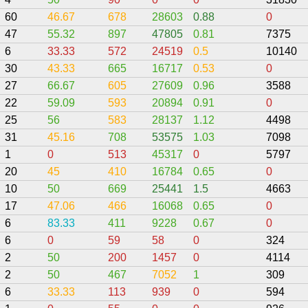
60
46.67
678
28603
0.88
0
47
55.32
897
47805
0.81
7375
6
33.33
572
24519
0.5
10140
30
43.33
665
16717
0.53
0
27
66.67
605
27609
0.96
3588
22
59.09
593
20894
0.91
0
25
56
583
28137
1.12
4498
31
45.16
708
53575
1.03
7098
1
0
513
45317
0
5797
20
45
410
16784
0.65
0
10
50
669
25441
1.5
4663
17
47.06
466
16068
0.65
0
6
83.33
411
9228
0.67
0
6
0
59
58
0
324
2
50
200
1457
0
4114
2
50
467
7052
1
309
6
33.33
113
939
0
594