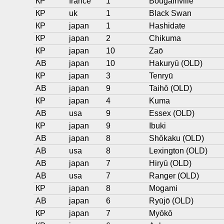
КР
france
1
Bougainville
КР
uk
1
Black Swan
КР
japan
1
Hashidate
КР
japan
2
Chikuma
КР
japan
10
Zaō
АВ
japan
10
Hakuryū (OLD)
КР
japan
3
Tenryū
АВ
japan
9
Taihō (OLD)
КР
japan
4
Kuma
АВ
usa
9
Essex (OLD)
КР
japan
9
Ibuki
АВ
japan
8
Shōkaku (OLD)
АВ
usa
8
Lexington (OLD)
АВ
japan
7
Hiryū (OLD)
АВ
usa
7
Ranger (OLD)
КР
japan
8
Mogami
АВ
japan
6
Ryūjō (OLD)
КР
japan
7
Myōkō