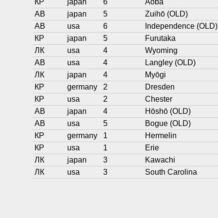
КР
japan
6
Aoba
АВ
japan
5
Zuihō (OLD)
АВ
usa
6
Independence (OLD)
КР
japan
5
Furutaka
ЛК
usa
4
Wyoming
АВ
usa
4
Langley (OLD)
ЛК
japan
4
Myōgi
КР
germany
2
Dresden
КР
usa
2
Chester
АВ
japan
4
Hōshō (OLD)
АВ
usa
5
Bogue (OLD)
КР
germany
1
Hermelin
КР
usa
1
Erie
ЛК
japan
3
Kawachi
ЛК
usa
3
South Carolina