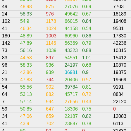
49
48.98
875
27076
0.69
7703
24
58.33
976
49642
0.67
18189
102
54.9
1178
66015
0.84
19408
41
46.34
1024
44158
0.54
9531
180
48.89
1003
60960
0.86
17330
142
47.89
1146
56369
0.79
42236
73
56.16
1039
43323
0.88
10315
83
44.58
897
54551
1.01
15412
96
58.33
936
24197
0.68
10870
21
42.86
939
36981
0.9
19375
23
47.83
744
20406
0.57
19669
54
55.56
902
39784
0.81
9191
64
53.13
882
45717
0.72
8834
7
57.14
994
27656
0.43
22120
59
50.85
647
18306
0.75
0
34
47.06
659
22187
0.82
12083
41
43.9
702
23887
0.78
6113
4
50
90
0
0
31830