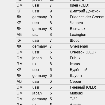
ЭМ
ussr
7
Киев (OLD)
КР
ussr
9
Дмитрий Донской
ЛК
germany
9
Friedrich der Grosse
КР
ussr
8
Чапаев
ЛК
germany
8
Bismarck
АВ
usa
8
Lexington
КР
ussr
7
Щорс
ЛК
germany
7
Gneisenau
ЭМ
ussr
6
Огневой (OLD)
ЭМ
japan
6
Fubuki
ЭМ
uk
6
Icarus
КР
ussr
6
Будённый
ЛК
germany
6
Bayern
АВ
ussr
6
Серов
ЭМ
ussr
5
Гневный (OLD)
ЭМ
japan
5
Mutsuki
ЭМ
germany
5
T-22
ЭМ
uk
5
Acasta