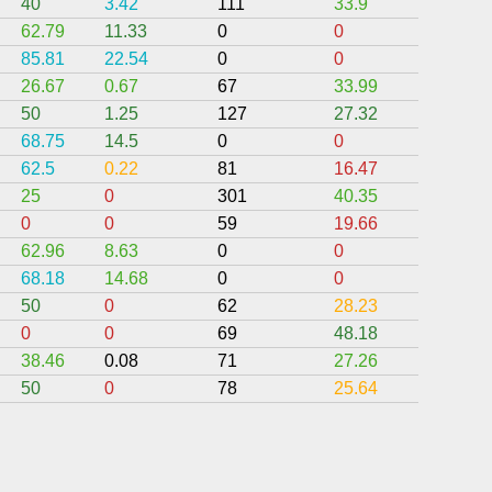
40
3.42
111
33.9
0
62.79
11.33
0
0
0
85.81
22.54
0
0
0.39
26.67
0.67
67
33.99
0
50
1.25
127
27.32
15
68.75
14.5
0
0
0
62.5
0.22
81
16.47
0
25
0
301
40.35
0
0
0
59
19.66
0
62.96
8.63
0
0
0
68.18
14.68
0
0
0
50
0
62
28.23
0
0
0
69
48.18
0
38.46
0.08
71
27.26
0
50
0
78
25.64
1.5