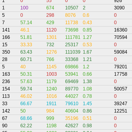
1
0
55
0
0
926
1
100
674
10507
2
3090
5
0
298
8076
0.6
0
7
57.14
429
11738
0.43
0
141
46.1
1120
73698
0.85
16360
166
51.81
1301
111781
1.27
70594
15
33.33
732
25317
0.53
0
350
63.43
1276
111039
1.67
59084
28
60.71
766
33368
1.21
0
5
40
1145
69866
1.2
79201
163
50.31
1003
53941
0.66
17758
236
57.63
1179
69469
1.38
0
154
59.74
1240
89770
1.08
50057
113
46.02
1016
44027
0.78
0
33
66.67
1911
79610
1.45
39247
142
50
984
40604
0.86
12251
67
68.66
999
35196
0.51
0
90
62.22
1198
42627
0.98
0