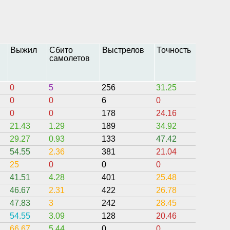
Выжил
Сбито
Выстрелов
Точность
Захва
самолетов
0
5
256
31.25
22
0
0
6
0
0
0
0
178
24.16
0
21.43
1.29
189
34.92
8
29.27
0.93
133
47.42
25.87
54.55
2.36
381
21.04
5.45
25
0
0
0
1.75
41.51
4.28
401
25.48
3.92
46.67
2.31
422
26.78
0.42
47.83
3
242
28.45
3.78
54.55
3.09
128
20.46
0
66.67
5.44
0
0
0