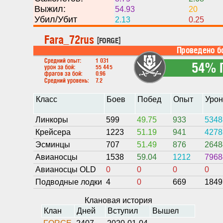
Выжил:
54.93
20
Убил/Убит
2.13
0.25
Класс
Боев
Побед
Опыт
Уро
Линкоры
599
49.75
933
5348
Крейсера
1223
51.19
941
4278
Эсминцы
707
51.49
876
2648
Авианосцы
1538
59.04
1212
7968
Авианосцы OLD
0
0
0
0
Подводные лодки
4
0
669
1849
Клановая история
Клан
Дней
Вступил
Вышел