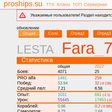
proships.su
ТТХ
Кланы
ТОП
Серверная
Уважаемые пользователи! Раздел находится
обновление
Общая
Соло
Отряд2
Отряд3
Fara_7
LESTA
Статистика
общая
2022
Боев:
4071
25
PRO alfa
1491
259
Побед:
53.94
32
(-0.136)
Средний лвл:
7.21
6.56
Опыт:
1031
691
(-2.1)
Урон:
55445
17953
(-2
Кораблей:
0.96
0.2
(-0.005
Самолетов:
8.75
2.68