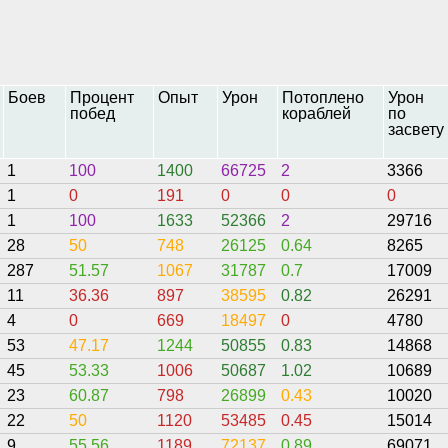
Боев
Процент
Опыт
Урон
Потоплено
Урон
побед
кораблей
по
засвету
1
100
1400
66725
2
3366
1
0
191
0
0
0
1
100
1633
52366
2
29716
28
50
748
26125
0.64
8265
287
51.57
1067
31787
0.7
17009
11
36.36
897
38595
0.82
26291
4
0
669
18497
0
4780
53
47.17
1244
50855
0.83
14868
45
53.33
1006
50687
1.02
10689
23
60.87
798
26899
0.43
10020
22
50
1120
53485
0.45
15014
9
55.56
1189
72137
0.89
69071