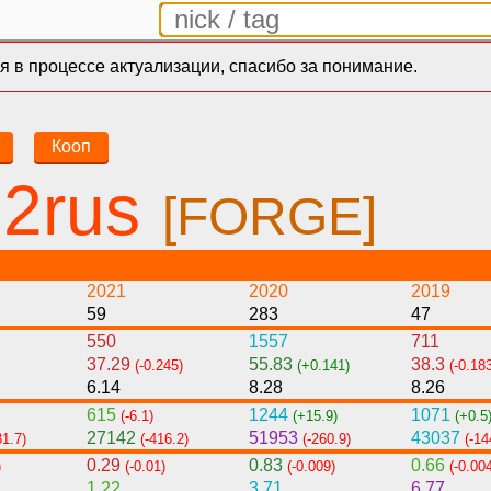
 в процессе актуализации, спасибо за понимание.
Кооп
2rus
[FORGE]
2021
2020
2019
59
283
47
550
1557
711
37.29
55.83
38.3
(-0.245)
(+0.141)
(-0.18
6.14
8.28
8.26
615
1244
1071
(-6.1)
(+15.9)
(+0.5
27142
51953
43037
31.7)
(-416.2)
(-260.9)
(-14
0.29
0.83
0.66
)
(-0.01)
(-0.009)
(-0.00
1.22
3.71
6.77