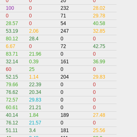
0
0
20
0
0
100
0
232
28.02
0
0
0
71
29.78
0
28.57
0
54
40.58
0
53.19
2.06
247
32.85
4.09
80.12
28.4
0
0
0
6.67
0
72
42.75
0
83.71
21.96
0
0
0.04
32.14
0.39
161
36.99
0
60
25
0
0
0
52.15
1.14
204
29.83
4.13
79.66
22.39
0
0
0
76.62
20.34
0
0
0
72.57
29.83
0
0
0
60.61
21.21
0
0
0
40.14
1.84
189
27.48
9.09
76.12
21.57
0
0
0
51.11
3.4
181
25.56
0