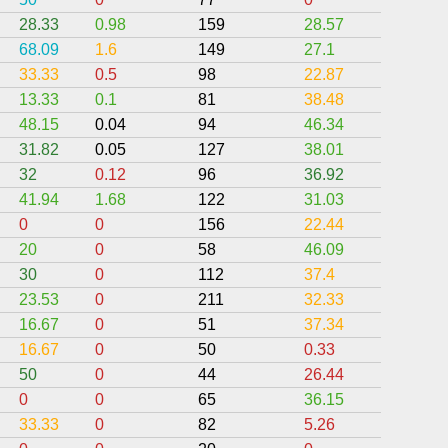
28.33
0.98
159
28.57
0
68.09
1.6
149
27.1
7.13
33.33
0.5
98
22.87
0
13.33
0.1
81
38.48
0
48.15
0.04
94
46.34
23.74
31.82
0.05
127
38.01
0
32
0.12
96
36.92
3.48
41.94
1.68
122
31.03
7.55
0
0
156
22.44
0
20
0
58
46.09
0
30
0
112
37.4
37.1
23.53
0
211
32.33
0
16.67
0
51
37.34
0
16.67
0
50
0.33
0
50
0
44
26.44
0
0
0
65
36.15
0
33.33
0
82
5.26
0