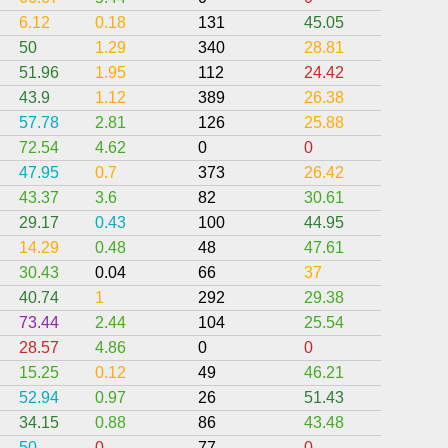
6.12
0.18
131
45.05
17.69
50
1.29
340
28.81
1.04
51.96
1.95
112
24.42
4.25
43.9
1.12
389
26.38
5.68
57.78
2.81
126
25.88
6.95
72.54
4.62
0
0
0
47.95
0.7
373
26.42
7.15
43.37
3.6
82
30.61
3.45
29.17
0.43
100
44.95
39.65
14.29
0.48
48
47.61
36.05
30.43
0.04
66
37
10.3
40.74
1
292
29.38
3.09
73.44
2.44
104
25.54
4.75
28.57
4.86
0
0
1.14
15.25
0.12
49
46.21
0
52.94
0.97
26
51.43
15.74
34.15
0.88
86
43.48
30.71
50
0
77
0
0