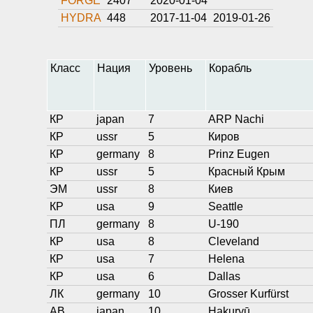
FORGE
2407
2020-01-04
HYDRA
448
2017-11-04
2019-01-26
Класс
Нация
Уровень
Корабль
КР
japan
7
ARP Nachi
КР
ussr
5
Киров
КР
germany
8
Prinz Eugen
КР
ussr
5
Красный Крым
ЭМ
ussr
8
Киев
КР
usa
9
Seattle
ПЛ
germany
8
U-190
КР
usa
8
Cleveland
КР
usa
7
Helena
КР
usa
6
Dallas
ЛК
germany
10
Grosser Kurfürst
АВ
japan
10
Hakuryū