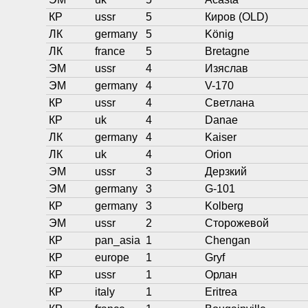
КР
ussr
5
Киров (OLD)
ЛК
germany
5
König
ЛК
france
5
Bretagne
ЭМ
ussr
4
Изяслав
ЭМ
germany
4
V-170
КР
ussr
4
Светлана
КР
uk
4
Danae
ЛК
germany
4
Kaiser
ЛК
uk
4
Orion
ЭМ
ussr
3
Дерзкий
ЭМ
germany
3
G-101
КР
germany
3
Kolberg
ЭМ
ussr
2
Сторожевой
КР
pan_asia
1
Chengan
КР
europe
1
Gryf
КР
ussr
1
Орлан
КР
italy
1
Eritrea