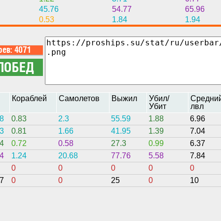
45.76
54.77
65.96
0.53
1.84
1.94
н
Кораблей
Самолетов
Выжил
Убил/
Средни
Убит
лвл
8
0.83
2.3
55.59
1.88
6.96
3
0.81
1.66
41.95
1.39
7.04
4
0.72
0.58
27.3
0.99
6.37
4
1.24
20.68
77.76
5.58
7.84
0
0
0
0
0
7
0
0
25
0
10