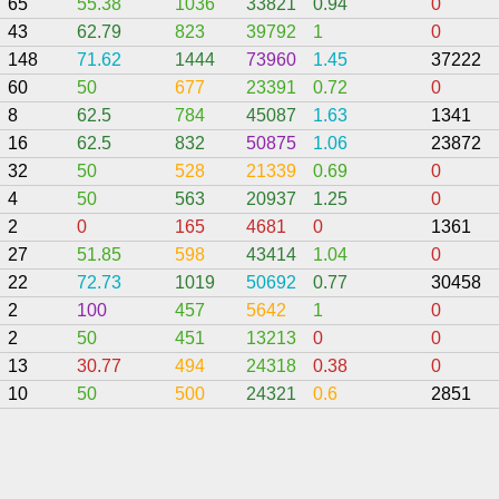
65
55.38
1036
33821
0.94
0
43
62.79
823
39792
1
0
148
71.62
1444
73960
1.45
37222
60
50
677
23391
0.72
0
8
62.5
784
45087
1.63
1341
16
62.5
832
50875
1.06
23872
32
50
528
21339
0.69
0
4
50
563
20937
1.25
0
2
0
165
4681
0
1361
27
51.85
598
43414
1.04
0
22
72.73
1019
50692
0.77
30458
2
100
457
5642
1
0
2
50
451
13213
0
0
13
30.77
494
24318
0.38
0
10
50
500
24321
0.6
2851