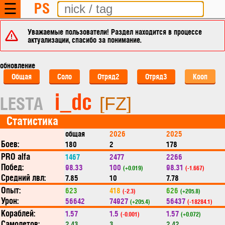
PS
☰
Уважаемые пользователи! Раздел находится в процессе
актуализации, спасибо за понимание.
обновление
Общая
Соло
Отряд2
Отряд3
Кооп
i_dc
LESTA
[FZ]
Статистика
общая
2026
2025
Боев:
180
2
178
PRO alfa
1467
2477
2266
Побед:
98.33
100
98.31
(+0.019)
(-1.667)
Средний лвл:
7.85
10
7.78
Опыт:
623
418
626
(-2.3)
(+205.8)
Урон:
56642
74927
56437
(+205.4)
(-18284.1)
Кораблей:
1.57
1.5
1.57
(-0.001)
(+0.072)
Самолетов:
2.43
3
2.42