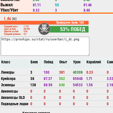
Выжил:
81.11
50
81.46
Убил/Убит
8.32
3
8.48
Класс
Боев
Побед
Опыт
Урон
Кораблей
Сам
Линкоры
3
100
391
40309
0.33
0
Крейсера
38
97.37
582
65648
1.71
3.5
Эсминцы
139
98.56
640
54533
1.56
2.1
Авианосцы
0
0
0
0
0
0
Авианосцы OLD
0
0
0
0
0
0
Подводные лодки
0
0
0
0
0
0
Клановая история