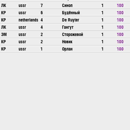
ЛК
ussr
7
Синоп
1
100
КР
ussr
6
Будённый
1
100
КР
netherlands
4
De Ruyter
1
100
ЛК
ussr
4
Гангут
1
100
ЭМ
ussr
2
Сторожевой
1
100
КР
ussr
2
Новик
1
100
КР
ussr
1
Орлан
1
100