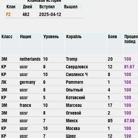
Клан
Дней
Вступил
Вышел
FZ
482
2025-04-12
Класс
Нация
Уровень
Корабль
Боев
Процен
побед
ЭМ
netherlands
10
Tromp
20
100
КР
ussr
9
Свердловск
12
91.67
КР
ussr
10
Смоленск Ч
8
100
ЛК
germany
9
Pommern
1
100
ЭМ
ussr
8
Опытный
4
100
КР
ussr
5
Котовский
1
100
ЭМ
france
10
Marceau
17
100
ЭМ
ussr
8
Огневой
2
100
ЭМ
ussr
7
Минск
95
97.89
КР
ussr
10
Москва
1
100
КР
ussr
7
Щорс
12
100