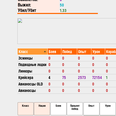
Выжил:
50
Убил/Убит
1.33
Класс
Боев
Побед
Опыт
Урон
Кораб
Эсминцы
0
0
0
0
0
Подводные лодки
0
0
0
0
0
Линкоры
0
0
0
0
0
Крейсера
4
75
2573
72154
1
Авианосцы OLD
0
0
0
0
0
Авианосцы
0
0
0
0
0
Класс
Нация
Боев
Процент
Опыт
Урон
побед