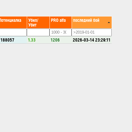
Потенциалка
Убил/
PRO alfa
последний бой
Убит
1188057
1.33
1206
2026-03-14 23:29:11