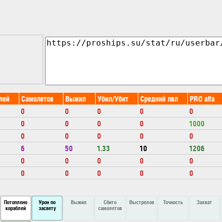
лей
Самолетов
Выжил
Убил/Убит
Средний лвл
PRO alfa
0
0
0
0
0
0
0
0
0
1000
0
0
0
0
0
6
50
1.33
10
1206
0
0
0
0
0
0
0
0
0
0
Потоплено
Урон по
Выжил
Сбито
Выстрелов
Точность
Захват
кораблей
засвету
самолетов