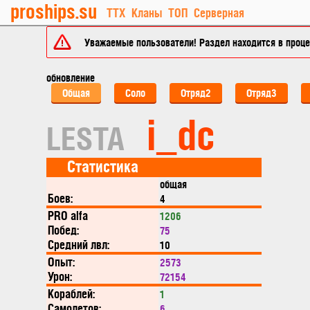
proships.su
ТТХ
Кланы
ТОП
Серверная
Уважаемые пользователи! Раздел находится в процес
обновление
Общая
Соло
Отряд2
Отряд3
i_dc
LESTA
Статистика
общая
Боев:
4
PRO alfa
1206
Побед:
75
Средний лвл:
10
Опыт:
2573
Урон:
72154
Кораблей:
1
Самолетов:
6