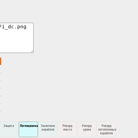
Защита
Потенциалка
Засвечено
Рекорд
Рекорд
Рекорд
кораблей
опыта
урона
потопленных
кораблей