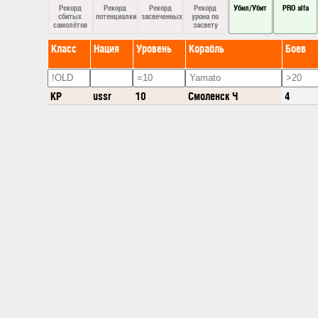
Рекорд
Рекорд
Рекорд
Рекорд
Убил/Убит
PRO alfa
сбитых
потенциалки
засвеченных
урона по
самолётов
засвету
Класс
Нация
Уровень
Корабль
Боев
КР
ussr
10
Смоленск Ч
4