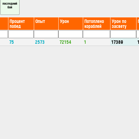
последний
бой
Процент
Опыт
Урон
Потоплено
Урон по
побед
кораблей
засвету
75
2573
72154
1
17389