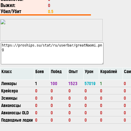
Выжил:
0
Убил/Убит
0.5
Класс
Боев
Побед
Опыт
Урон
Кораблей
Сам
Линкоры
1
100
1523
57019
1
0
Крейсера
0
0
0
0
0
0
Эсминцы
0
0
0
0
0
0
Авианосцы
0
0
0
0
0
0
Авианосцы OLD
0
0
0
0
0
0
Подводные лодки
0
0
0
0
0
0