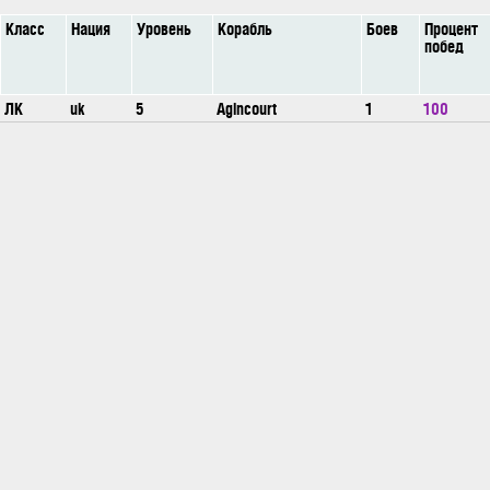
Класс
Нация
Уровень
Корабль
Боев
Процент
побед
ЛК
uk
5
Agincourt
1
100