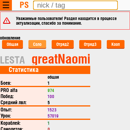
PS
☰
Уважаемые пользователи! Раздел находится в процессе
актуализации, спасибо за понимание.
обновление
Общая
Соло
Отряд2
Отряд3
Кооп
greatNaomi
LESTA
Статистика
общая
Боев:
1
PRO alfa
974
Побед:
100
Средний лвл:
5
Опыт:
1523
Урон:
57019
Кораблей:
1
Самолетов:
0