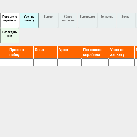
Потоплено
Урон по
Выжил
Сбито
Выстрелов
Точность
Захват
кораблей
засвету
самолетов
Последний
бой
Процент
Опыт
Урон
Потоплено
Урон по
побед
кораблей
засвету