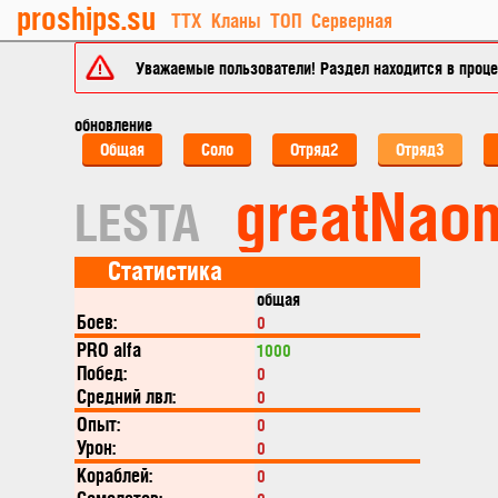
proships.su
ТТХ
Кланы
ТОП
Серверная
Уважаемые пользователи! Раздел находится в процес
обновление
Общая
Соло
Отряд2
Отряд3
greatNao
LESTA
Статистика
общая
Боев:
0
PRO alfa
1000
Побед:
0
Средний лвл:
0
Опыт:
0
Урон:
0
Кораблей:
0