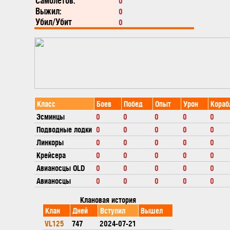
Самолетов:
0
Выжил:
0
Убил/Убит
0
Класс
Боев
Побед
Опыт
Урон
Кораб
Эсминцы
0
0
0
0
0
Подводные лодки
0
0
0
0
0
Линкоры
0
0
0
0
0
Крейсера
0
0
0
0
0
Авианосцы OLD
0
0
0
0
0
Авианосцы
0
0
0
0
0
Клановая история
Клан
Дней
Вступил
Вышел
VL125
747
2024-07-21