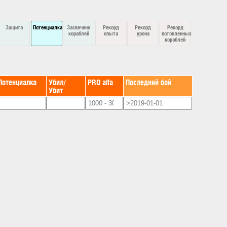
Защита
Потенциалка
Засвечено
Рекорд
Рекорд
Рекорд
кораблей
опыта
урона
потопленных
кораблей
Потенциалка
Убил/
PRO alfa
Последний бой
Убит