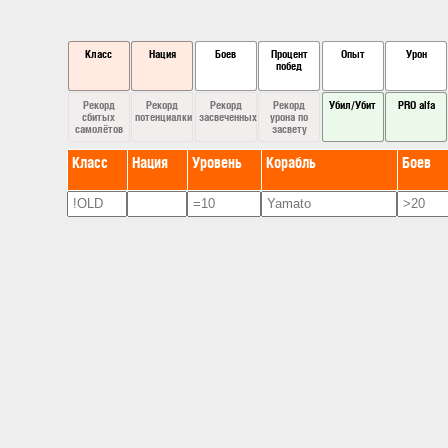
Класс
Нация
Боев
Процент
Опыт
Урон
побед
Рекорд
Рекорд
Рекорд
Рекорд
Убил/Убит
PRO alfa
сбитых
потенциалки
засвеченных
урона по
самолётов
засвету
Класс
Нация
Уровень
Корабль
Боев