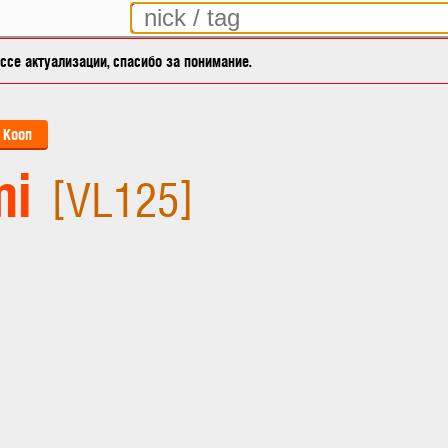
се актуализации, спасибо за понимание.
Кооп
mi
[VL125]