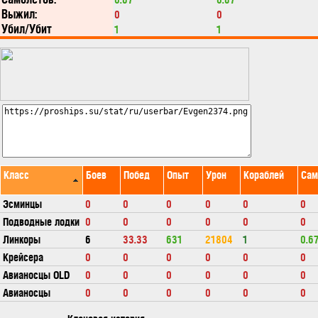
Выжил:
0
0
Убил/Убит
1
1
Класс
Боев
Побед
Опыт
Урон
Кораблей
Сам
Эсминцы
0
0
0
0
0
0
Подводные лодки
0
0
0
0
0
0
Линкоры
6
33.33
631
21804
1
0.6
Крейсера
0
0
0
0
0
0
Авианосцы OLD
0
0
0
0
0
0
Авианосцы
0
0
0
0
0
0