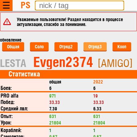
PS
☰
Уважаемые пользователи! Раздел находится в процессе
актуализации, спасибо за понимание.
обновление
Общая
Соло
Отряд2
Отряд3
Кооп
Evgen2374
LESTA
[AMIGO]
Статистика
общая
2022
Боев:
6
6
PRO alfa
971
19
Побед:
33.33
33.33
Средний лвл:
7.39
6.33
Опыт:
631
631
Урон:
21804
21804
Кораблей:
1
1
Самолетов:
0.67
0.67