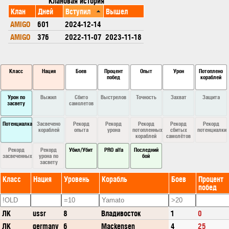
Клановая история
Клан
Дней
Вступил
Вышел
AMIGO
601
2024-12-14
AMIGO
376
2022-11-07
2023-11-18
Класс
Нация
Боев
Процент
Опыт
Урон
Потоплено
побед
кораблей
Урон по
Выжил
Сбито
Выстрелов
Точность
Захват
Защита
засвету
самолетов
Потенциалка
Засвечено
Рекорд
Рекорд
Рекорд
Рекорд
Рекорд
кораблей
опыта
урона
потопленных
сбитых
потенциалки
кораблей
самолётов
Рекорд
Рекорд
Убил/Убит
PRO alfa
Последний
засвеченных
урона по
бой
засвету
Класс
Нация
Уровень
Корабль
Боев
Процент
побед
ЛК
ussr
8
Владивосток
1
0
ЛК
germany
6
Mackensen
4
25