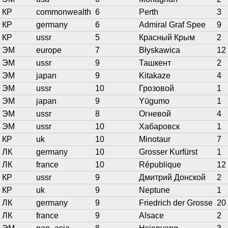
КР
commonwealth
6
Perth
3
КР
germany
6
Admiral Graf Spee
9
КР
ussr
5
Красный Крым
2
ЭМ
europe
7
Błyskawica
12
ЭМ
ussr
9
Ташкент
2
ЭМ
japan
9
Kitakaze
4
ЭМ
ussr
10
Грозовой
1
ЭМ
japan
9
Yūgumo
1
ЭМ
ussr
8
Огневой
4
ЭМ
ussr
10
Хабаровск
1
КР
uk
10
Minotaur
7
ЛК
germany
10
Grosser Kurfürst
1
ЛК
france
10
République
12
КР
ussr
9
Дмитрий Донской
2
КР
uk
9
Neptune
1
ЛК
germany
9
Friedrich der Grosse
20
ЛК
france
9
Alsace
2