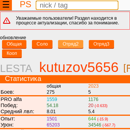
PS
☰
Уважаемые пользователи! Раздел находится в
процессе актуализации, спасибо за понимание.
обновление
Общая
Соло
Отряд2
Отряд3
Кооп
kutuzov5656
LESTA
[
Статистика
общая
2023
Боев:
275
5
PRO alfa
1559
1176
Побед:
54.18
20
(-0.633)
Средний лвл:
8.01
5.4
Опыт:
1501
644
(-15.9)
Урон:
65203
34546
(-567.7)