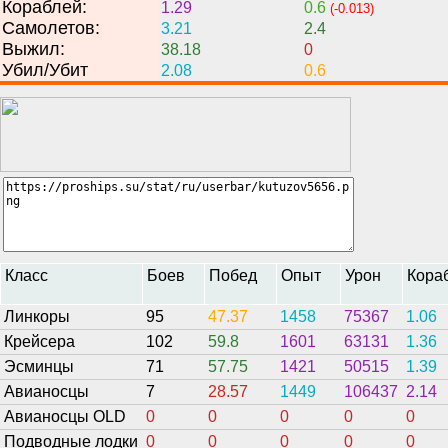
Кораблей:
1.29
0.6
(-0.013)
Самолетов:
3.21
2.4
Выжил:
38.18
0
Убил/Убит
2.08
0.6
Класс
Боев
Побед
Опыт
Урон
Кора
Линкоры
95
47.37
1458
75367
1.06
Крейсера
102
59.8
1601
63131
1.36
Эсминцы
71
57.75
1421
50515
1.39
Авианосцы
7
28.57
1449
106437
2.14
Авианосцы OLD
0
0
0
0
0
Подводные лодки
0
0
0
0
0