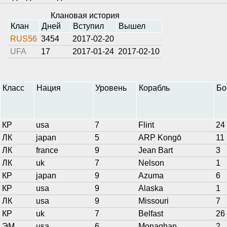
Клановая история
Клан
Дней
Вступил
Вышел
RUS56
3454
2017-02-20
UFA
17
2017-01-24
2017-02-10
Класс
Нация
Уровень
Корабль
Бо
КР
usa
7
Flint
24
ЛК
japan
5
ARP Kongō
11
ЛК
france
9
Jean Bart
3
ЛК
uk
7
Nelson
1
КР
japan
9
Azuma
6
КР
usa
9
Alaska
1
ЛК
usa
9
Missouri
7
КР
uk
7
Belfast
26
ЭМ
usa
6
Monaghan
2