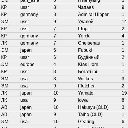
ЭМ
pan_asia
8
Hsienyang
3
КР
ussr
8
Чапаев
9
КР
germany
8
Admiral Hipper
1
ЭМ
ussr
9
Удалой
14
КР
ussr
7
Щорс
2
КР
germany
7
Yorck
4
ЛК
germany
7
Gneisenau
1
ЭМ
japan
6
Fubuki
1
КР
ussr
6
Будённый
2
ЭМ
europe
4
Klas Horn
1
КР
ussr
3
Богатырь
1
ЭМ
usa
3
Wickes
3
ЭМ
usa
9
Fletcher
2
ЛК
japan
10
Yamato
19
ЛК
usa
9
Iowa
8
АВ
japan
10
Hakuryū (OLD)
3
АВ
japan
9
Taihō (OLD)
1
ЭМ
usa
10
Gearing
6