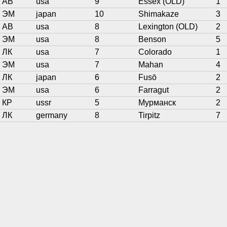
АВ
usa
9
Essex (OLD)
1
ЭМ
japan
10
Shimakaze
3
АВ
usa
8
Lexington (OLD)
2
ЭМ
usa
8
Benson
5
ЛК
usa
7
Colorado
1
ЭМ
usa
7
Mahan
4
ЛК
japan
6
Fusō
2
ЭМ
usa
6
Farragut
2
КР
ussr
5
Мурманск
2
ЛК
germany
8
Tirpitz
7