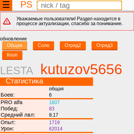
PS
☰
Уважаемые пользователи! Раздел находится в
процессе актуализации, спасибо за понимание.
обновление
Общая
Соло
Отряд2
Отряд3
Кооп
kutuzov5656
LESTA
Статистика
общая
Боев:
6
PRO alfa
1607
Побед:
83
Средний лвл:
8.17
Опыт:
1719
Урон:
62014