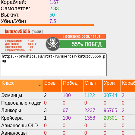
Кораблей:
1.67
Самолетов:
2.33
Выжил:
50
Убил/Убит
7.5
Класс
Боев
Побед
Опыт
Урон
Кора
Эсминцы
2
100
1122
30744
2
Подводные лодки
0
0
0
0
0
Линкоры
3
67
2237
96765
2
Крейсера
1
100
1358
20301
0
Авианосцы OLD
0
0
0
0
0
Авианосцы
0
0
0
0
0