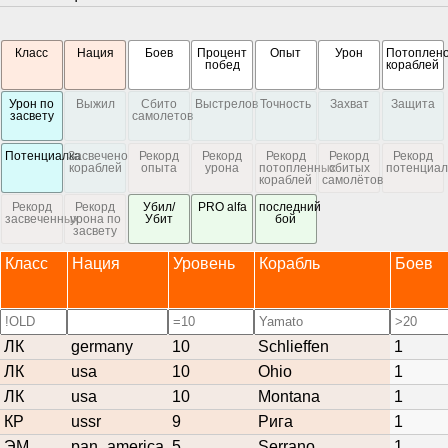
Класс
Нация
Боев
Процент
Опыт
Урон
Потоплен
побед
кораблей
Урон по
Выжил
Сбито
Выстрелов
Точность
Захват
Защита
засвету
самолетов
Потенциалка
Засвечено
Рекорд
Рекорд
Рекорд
Рекорд
Рекорд
кораблей
опыта
урона
потопленных
сбитых
потенциал
кораблей
самолётов
Рекорд
Рекорд
Убил/
PRO alfa
последний
засвеченных
урона по
Убит
бой
засвету
Класс
Нация
Уровень
Корабль
Боев
ЛК
germany
10
Schlieffen
1
ЛК
usa
10
Ohio
1
ЛК
usa
10
Montana
1
КР
ussr
9
Рига
1
ЭМ
pan_america
5
Serrano
1