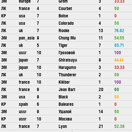
ЭМ
europe
7
Grom
3
33.33
ЛК
france
4
Courbet
4
50
КР
usa
7
Boise
1
0
ЛК
usa
7
Colorado
4
50
ЛК
uk
7
Rooke
13
76.92
ЭМ
pan_asia
9
Chung Mu
11
54.55
ЛК
uk
5
Tiger
7
85.71
ЭМ
ussr
10
Грозовой
1
100
ЭМ
japan
7
Shiratsuyu
9
44.44
ЭМ
japan
10
Harugumo
3
33.33
ЛК
uk
10
Thunderer
2
50
ЭМ
france
10
Kléber
1
100
ЛК
france
9
Jean Bart
20
60
ЭМ
usa
9
Black
2
50
КР
spain
6
Baleares
1
0
ЭМ
ussr
9
Удалой
14
50
КР
ussr
10
Москва
1
0
ЛК
france
7
Lyon
21
52.38