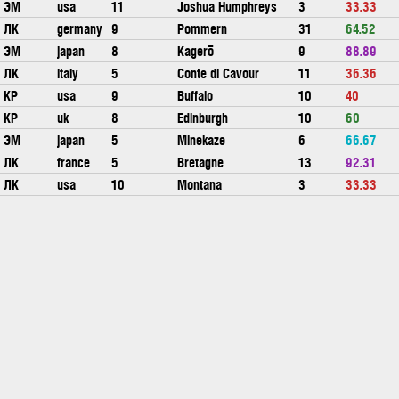
ЭМ
usa
11
Joshua Humphreys
3
33.33
ЛК
germany
9
Pommern
31
64.52
ЭМ
japan
8
Kagerō
9
88.89
ЛК
italy
5
Conte di Cavour
11
36.36
КР
usa
9
Buffalo
10
40
КР
uk
8
Edinburgh
10
60
ЭМ
japan
5
Minekaze
6
66.67
ЛК
france
5
Bretagne
13
92.31
ЛК
usa
10
Montana
3
33.33