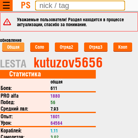
PS
☰
Уважаемые пользователи! Раздел находится в процессе
актуализации, спасибо за понимание.
обновление
Общая
Соло
Отряд2
Отряд3
Кооп
kutuzov5656
LESTA
Статистика
общая
Боев:
611
PRO alfa
1880
Побед:
56
Средний лвл:
7.93
Опыт:
1801
Урон:
64564
Кораблей:
1.11
Самолетов:
3.02