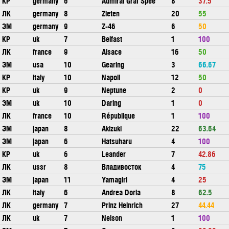
КР
germany
6
Admiral Graf Spee
8
37.5
ЛК
germany
8
Zieten
20
55
ЭМ
germany
9
Z-46
6
50
КР
uk
7
Belfast
1
100
ЛК
france
9
Alsace
16
50
ЭМ
usa
10
Gearing
3
66.67
КР
italy
10
Napoli
12
50
КР
uk
9
Neptune
2
0
ЭМ
uk
10
Daring
1
0
ЛК
france
10
République
1
100
ЭМ
japan
8
Akizuki
22
63.64
ЭМ
japan
6
Hatsuharu
4
100
КР
uk
6
Leander
7
42.86
ЛК
ussr
8
Владивосток
4
75
ЭМ
japan
11
Yamagiri
4
25
ЛК
italy
6
Andrea Doria
8
62.5
ЛК
germany
7
Prinz Heinrich
27
44.44
ЛК
uk
7
Nelson
1
100