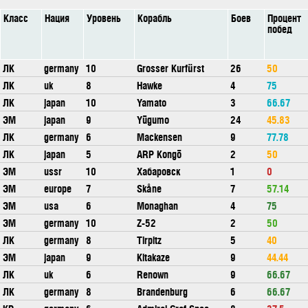
Класс
Нация
Уровень
Корабль
Боев
Процент
побед
ЛК
germany
10
Grosser Kurfürst
26
50
ЛК
uk
8
Hawke
4
75
ЛК
japan
10
Yamato
3
66.67
ЭМ
japan
9
Yūgumo
24
45.83
ЛК
germany
6
Mackensen
9
77.78
ЛК
japan
5
ARP Kongō
2
50
ЭМ
ussr
10
Хабаровск
1
0
ЭМ
europe
7
Skåne
7
57.14
ЭМ
usa
6
Monaghan
4
75
ЭМ
germany
10
Z-52
2
50
ЛК
germany
8
Tirpitz
5
40
ЭМ
japan
9
Kitakaze
9
44.44
ЛК
uk
6
Renown
9
66.67
ЛК
germany
8
Brandenburg
6
66.67