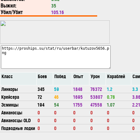
Выжил:
35
Убил/Убит
105.16
Класс
Боев
Побед
Опыт
Урон
Кораблей
Сам
Линкоры
345
59
1848
76372
1.2
3.3
Крейсера
72
46
1695
53807
0.78
3.8
Эсминцы
194
54
1755
47558
1.07
2.2
Авианосцы
0
0
0
0
0
0
Авианосцы OLD
0
0
0
0
0
0
Подводные лодки
0
0
0
0
0
0