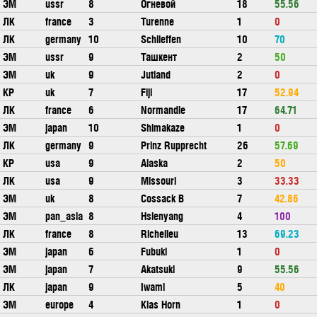
ЭМ
ussr
8
Огневой
18
55.56
ЛК
france
3
Turenne
1
0
ЛК
germany
10
Schlieffen
10
70
ЭМ
ussr
9
Ташкент
2
50
ЭМ
uk
9
Jutland
2
0
КР
uk
7
Fiji
17
52.94
ЛК
france
6
Normandie
17
64.71
ЭМ
japan
10
Shimakaze
1
0
ЛК
germany
9
Prinz Rupprecht
26
57.69
КР
usa
9
Alaska
2
50
ЛК
usa
9
Missouri
3
33.33
ЭМ
uk
8
Cossack B
7
42.86
ЭМ
pan_asia
8
Hsienyang
4
100
ЛК
france
8
Richelieu
13
69.23
ЭМ
japan
6
Fubuki
1
0
ЭМ
japan
7
Akatsuki
9
55.56
ЛК
japan
9
Iwami
5
40
ЭМ
europe
4
Klas Horn
1
0