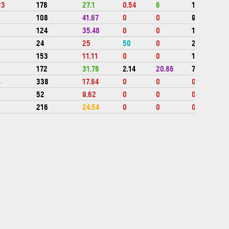
23
178
27.1
0.54
6
1772418
108
41.67
0
0
900435
124
35.48
0
0
1610270
24
25
50
0
287235
153
11.11
0
0
1194738
172
31.76
2.14
20.86
795809
4
338
17.64
0
0
0
52
9.62
0
0
0
216
24.54
0
0
0