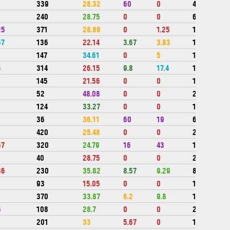
339
28.32
60
0
458734
240
28.75
0
0
653100
25
371
28.89
0
1.25
1346242
67
136
22.14
3.67
3.83
1510952
147
34.61
0
5
1817992
6
314
26.15
9.8
17.4
1214346
145
21.56
0
0
1966103
52
48.08
0
0
2129500
124
33.27
0
0
1309501
36
36.11
60
19
646000
420
25.48
0
0
231700
67
320
24.79
16
43
1764633
40
28.75
0
0
211067
86
230
35.82
8.57
9.29
892805
93
15.05
0
0
1387636
4
370
33.87
6.2
9.8
1141014
5
108
28.7
0
0
2253643
201
33
5.67
0
1457243