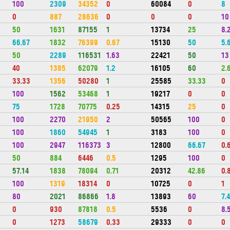
100
2309
34352
0
60084
0
8
0
887
28636
0
0
0
10
50
1631
87155
1
13734
25
8.
66.67
1832
76399
0.67
15130
50
5.
50
2289
116531
1.63
22421
50
13
40
1385
62079
1.2
16105
60
2.
33.33
1356
50280
1
25585
33.33
0
100
1562
53468
1
19217
0
0
75
1728
70775
0.25
14315
25
0
100
2270
21950
2
50565
100
0
100
1860
54945
1
3183
100
0
100
2947
116373
3
12800
66.67
0.
50
884
6446
0.5
1295
100
0
57.14
1838
78094
0.71
20312
42.86
0.
100
1319
18314
0
10725
0
1
80
2021
86866
1.8
13893
60
7.
0
930
87818
0.5
5536
0
8.
0
1273
58679
0.33
29333
0
0