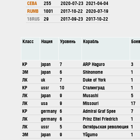
CEBA
255
2020-07-23
2021-04-04
RUMB
1001
2017-10-22
2020-07-19
18RUS
29
2017-09-23
2017-10-22
Класс
Нация
Уровень
Корабль
Бое
КР
japan
7
ARP Haguro
3
ЭМ
japan
6
Shinonome
1
ЛК
uk
7
Duke of York
1
КР
ussr
10
Сталинград
1
ЛК
japan
9
Musashi
5
ЛК
usa
9
Missouri
17
КР
germany
6
Admiral Graf Spee
7
ЛК
germany
6
Prinz Eitel Friedrich
1
ЛК
ussr
5
Октябрьская революция
1
ЭМ
japan
9
Yūgumo
1