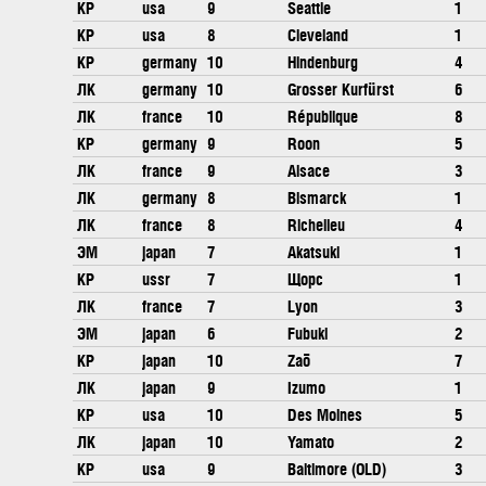
КР
usa
9
Seattle
1
КР
usa
8
Cleveland
1
КР
germany
10
Hindenburg
4
ЛК
germany
10
Grosser Kurfürst
6
ЛК
france
10
République
8
КР
germany
9
Roon
5
ЛК
france
9
Alsace
3
ЛК
germany
8
Bismarck
1
ЛК
france
8
Richelieu
4
ЭМ
japan
7
Akatsuki
1
КР
ussr
7
Щорс
1
ЛК
france
7
Lyon
3
ЭМ
japan
6
Fubuki
2
КР
japan
10
Zaō
7
ЛК
japan
9
Izumo
1
КР
usa
10
Des Moines
5
ЛК
japan
10
Yamato
2
КР
usa
9
Baltimore (OLD)
3