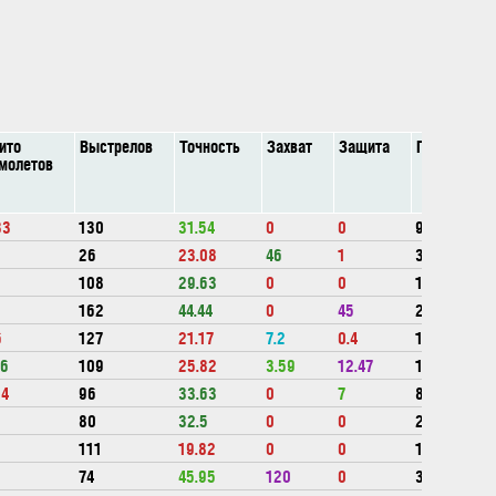
ито
Выстрелов
Точность
Захват
Защита
Потенциалк
молетов
33
130
31.54
0
0
990533
26
23.08
46
1
310830
108
29.63
0
0
1235198
162
44.44
0
45
2429232
6
127
21.17
7.2
0.4
1327595
76
109
25.82
3.59
12.47
1342459
14
96
33.63
0
7
847190
80
32.5
0
0
2024600
111
19.82
0
0
134800
74
45.95
120
0
314000