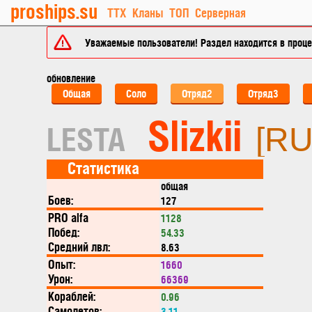
proships.su
ТТХ
Кланы
ТОП
Серверная
Уважаемые пользователи! Раздел находится в процес
обновление
Общая
Соло
Отряд2
Отряд3
Slizkii
LESTA
[R
Статистика
общая
Боев:
127
PRO alfa
1128
Побед:
54.33
Средний лвл:
8.63
Опыт:
1660
Урон:
66369
Кораблей:
0.96
Самолетов:
3.11