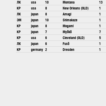
ЛК
usa
10
Montana
13
КР
usa
8
New Orleans (OLD)
1
ЛК
japan
8
Amagi
1
ЭМ
japan
10
Shimakaze
1
КР
japan
8
Mogami
1
КР
japan
7
Myōkō
7
КР
usa
6
Cleveland (OLD)
5
ЛК
japan
6
Fusō
1
КР
germany
2
Dresden
1