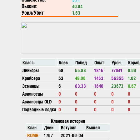
Выжил:
40.94
Убил/Убит
1.63
Класс
Боев
Побед
Опыт
Урон
Кораб
Линкоры
68
55.88
1815
77941
0.94
Крейсера
53
49.06
1463
56355
1.02
Эсминцы
6
83.33
1640
23673
0.67
Авианосцы
0
0
0
0
0
Авианосцы OLD
0
0
0
0
0
Подводные лодки
0
0
0
0
0
Клановая история
Клан
Дней
Вступил
Вышел
RUMB
1797
2021-09-04