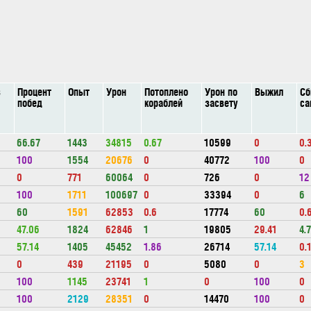
в
Процент
Опыт
Урон
Потоплено
Урон по
Выжил
Сб
побед
кораблей
засвету
са
66.67
1443
34815
0.67
10599
0
0.
100
1554
20676
0
40772
100
0
0
771
60064
0
726
0
12
100
1711
100697
0
33394
0
6
60
1591
62853
0.6
17774
60
0.
47.06
1824
62846
1
19805
29.41
4.
57.14
1405
45452
1.86
26714
57.14
0.
0
439
21195
0
5080
0
3
100
1145
23741
1
0
100
0
100
2129
28351
0
14470
100
0