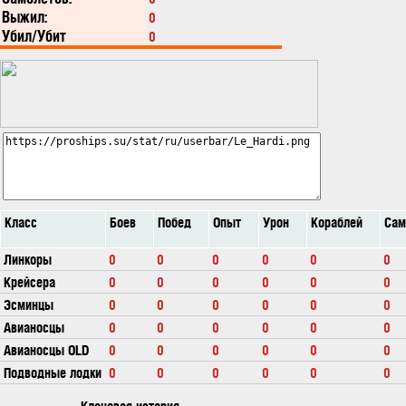
Выжил:
0
Убил/Убит
0
Класс
Боев
Побед
Опыт
Урон
Кораблей
Сам
Линкоры
0
0
0
0
0
0
Крейсера
0
0
0
0
0
0
Эсминцы
0
0
0
0
0
0
Авианосцы
0
0
0
0
0
0
Авианосцы OLD
0
0
0
0
0
0
Подводные лодки
0
0
0
0
0
0
Клановая история