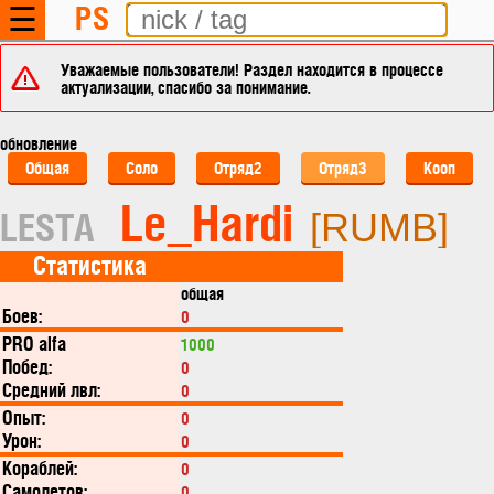
PS
☰
Уважаемые пользователи! Раздел находится в процессе
актуализации, спасибо за понимание.
обновление
Общая
Соло
Отряд2
Отряд3
Кооп
Le_Hardi
LESTA
[RUMB]
Статистика
общая
Боев:
0
PRO alfa
1000
Побед:
0
Средний лвл:
0
Опыт:
0
Урон:
0
Кораблей:
0
Самолетов:
0