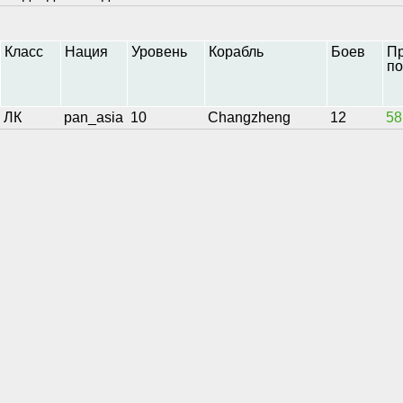
Класс
Нация
Уровень
Корабль
Боев
П
по
ЛК
pan_asia
10
Changzheng
12
58