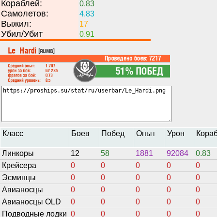
Кораблей:
0.83
Самолетов:
4.83
Выжил:
17
Убил/Убит
0.91
Класс
Боев
Побед
Опыт
Урон
Кора
Линкоры
12
58
1881
92084
0.83
Крейсера
0
0
0
0
0
Эсминцы
0
0
0
0
0
Авианосцы
0
0
0
0
0
Авианосцы OLD
0
0
0
0
0
Подводные лодки
0
0
0
0
0