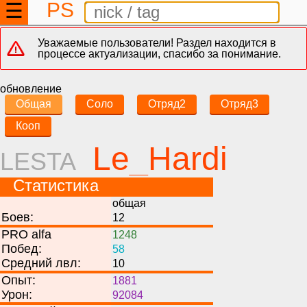
PS
☰
Уважаемые пользователи! Раздел находится в
процессе актуализации, спасибо за понимание.
обновление
Общая
Соло
Отряд2
Отряд3
Кооп
Le_Hardi
LESTA
Статистика
общая
Боев:
12
PRO alfa
1248
Побед:
58
Средний лвл:
10
Опыт:
1881
Урон:
92084