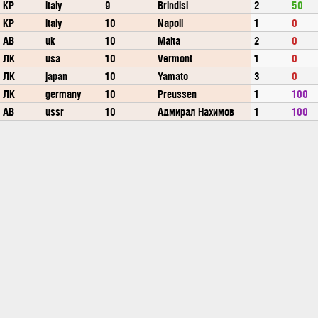
КР
italy
9
Brindisi
2
50
КР
italy
10
Napoli
1
0
АВ
uk
10
Malta
2
0
ЛК
usa
10
Vermont
1
0
ЛК
japan
10
Yamato
3
0
ЛК
germany
10
Preussen
1
100
АВ
ussr
10
Адмирал Нахимов
1
100