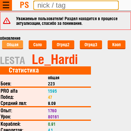
PS
☰
Уважаемые пользователи! Раздел находится в процессе
актуализации, спасибо за понимание.
обновление
Общая
Соло
Отряд2
Отряд3
Кооп
Le_Hardi
LESTA
Статистика
общая
Боев:
223
PRO alfa
1595
Побед:
47
Средний лвл:
9.09
Опыт:
1760
Урон:
80161
Кораблей:
0.91
Самолетов:
4.1