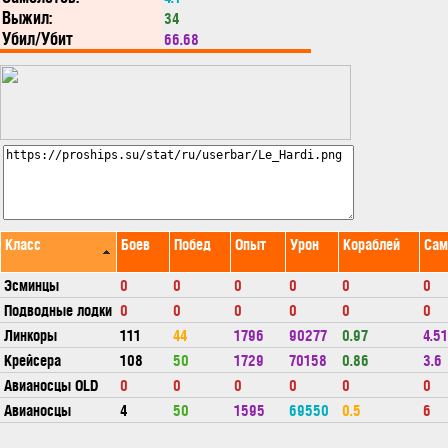
Выжил:
34
Убил/Убит
66.68
Класс
Боев
Побед
Опыт
Урон
Кораблей
Сам
Эсминцы
0
0
0
0
0
0
Подводные лодки
0
0
0
0
0
0
Линкоры
111
44
1796
90277
0.97
4.51
Крейсера
108
50
1729
70158
0.86
3.6
Авианосцы OLD
0
0
0
0
0
0
Авианосцы
4
50
1595
69550
0.5
6