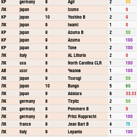
КР
germany
9
Ägir
2
50
ЛК
japan
9
Izumo
1
0
КР
japan
10
Yoshino B
2
0
ЛК
japan
9
Iwami
1
0
КР
japan
9
Azuma B
2
50
КР
japan
9
Azuma
1
100
КР
japan
8
Tone
2
100
ЛК
italy
8
AL Littorio
2
0
ЛК
usa
8
North Carolina CLR
1
100
АВ
ussr
8
Чкалов
1
100
ЛК
japan
9
Tsurugi
2
50
ЛК
japan
10
Bungo
5
60
ЛК
japan
9
Adatara
6
33.33
ЛК
germany
8
Tirpitz
2
50
ЛК
germany
9
Pommern B
1
0
ЛК
germany
9
Prinz Rupprecht
1
100
ЛК
france
9
Jean Bart B
4
75
ЛК
italy
9
Lepanto
1
100