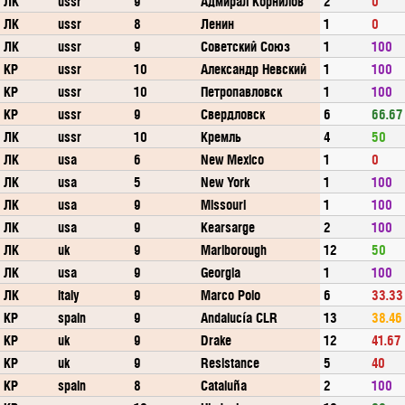
ЛК
ussr
9
Адмирал Корнилов
2
0
ЛК
ussr
8
Ленин
1
0
ЛК
ussr
9
Советский Союз
1
100
КР
ussr
10
Александр Невский
1
100
КР
ussr
10
Петропавловск
1
100
КР
ussr
9
Свердловск
6
66.67
ЛК
ussr
10
Кремль
4
50
ЛК
usa
6
New Mexico
1
0
ЛК
usa
5
New York
1
100
ЛК
usa
9
Missouri
1
100
ЛК
usa
9
Kearsarge
2
100
ЛК
uk
9
Marlborough
12
50
ЛК
usa
9
Georgia
1
100
ЛК
italy
9
Marco Polo
6
33.33
КР
spain
9
Andalucía CLR
13
38.46
КР
uk
9
Drake
12
41.67
КР
uk
9
Resistance
5
40
КР
spain
8
Cataluña
2
100