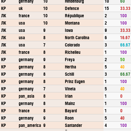
КР
germany
10
Hindenburg
10
60
КР
uk
10
Defence
15
33.33
ЛК
france
10
République
2
100
ЛК
usa
10
Montana
2
100
ЛК
usa
9
Iowa
9
33.33
ЛК
usa
8
North Carolina
6
16.67
ЛК
usa
7
Colorado
3
66.67
ЛК
france
8
Richelieu
1
100
КР
germany
9
Freya
2
50
КР
germany
8
Hertha
5
40
КР
germany
8
Schill
3
66.67
КР
germany
8
Prinz Eugen
1
100
КР
germany
7
Vineta
5
40
КР
pan_asia
8
Irian
1
0
КР
germany
8
Mainz
1
100
КР
france
8
Bayard
1
0
КР
germany
9
Roon
5
40
КР
pan_america
9
Santander
4
100