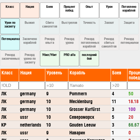
Класс
Нация
Боев
Процент
Опыт
Урон
Потоплено
побед
кораблей
Урон по
Выжил
Сбито
Выстрелов
Точность
Захват
Защита
засвету
самолетов
Потенциалка
Засвечено
Рекорд
Рекорд
Рекорд
Рекорд
Рекорд
кораблей
опыта
урона
потопленных
сбитых
потенциалки
кораблей
самолётов
Рекорд
Рекорд
Убил/Убит
PRO alfa
последний
засвеченных
урона по
бой
засвету
Класс
Нация
Уровень
Корабль
Боев
Проце
побед
ЛК
germany
9
Pommern
4
50
ЛК
germany
10
Mecklenburg
11
18.18
ЛК
germany
10
Grosser Kurfürst
3
100
ЛК
ussr
10
Североморск
5
20
КР
netherlands
10
Gouden Leeuw
3
66.67
ЛК
ussr
9
Наварин
1
0