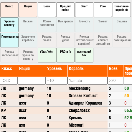
Класс
Нация
Боев
Процент
Опыт
Урон
Потоплено
побед
кораблей
Урон по
Выжил
Сбито
Выстрелов
Точность
Захват
Защита
засвету
самолетов
Потенциалка
Засвечено
Рекорд
Рекорд
Рекорд
Рекорд
Рекорд
кораблей
опыта
урона
потопленных
сбитых
потенциалки
кораблей
самолётов
Рекорд
Рекорд
Убил/Убит
PRO alfa
последний
засвеченных
урона по
бой
засвету
Класс
Нация
Уровень
Корабль
Боев
Про
поб
ЛК
germany
10
Mecklenburg
5
60
ЛК
germany
10
Grosser Kurfürst
2
50
ЛК
ussr
9
Адмирал Корнилов
3
0
КР
ussr
9
Свердловск
6
66.
ЛК
ussr
10
Кремль
8
62.
ЛК
usa
9
Missouri
1
0