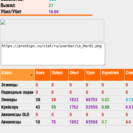
Выжил:
27
Убил/Убит
19.66
Класс
Боев
Побед
Опыт
Урон
Кораблей
Сам
Эсминцы
0
0
0
0
0
0
Подводные лодки
0
0
0
0
0
0
Линкоры
38
39
1822
98753
0.82
3.1
Крейсера
43
58
1752
53550
0.86
6.0
Авианосцы OLD
0
0
0
0
0
0
Авианосцы
10
70
1952
93568
0.7
4.4