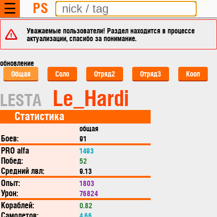
PS
☰
Уважаемые пользователи! Раздел находится в процессе
актуализации, спасибо за понимание.
обновление
Общая
Соло
Отряд2
Отряд3
Кооп
Le_Hardi
LESTA
Статистика
общая
Боев:
91
PRO alfa
1493
Побед:
52
Средний лвл:
9.13
Опыт:
1803
Урон:
76824
Кораблей:
0.82
Самолетов:
4.66