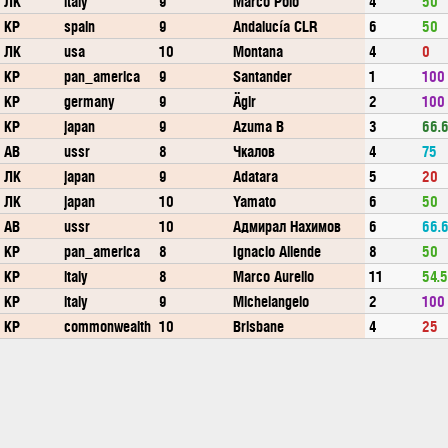
ЛК
italy
9
Marco Polo
4
50
КР
spain
9
Andalucía CLR
6
50
ЛК
usa
10
Montana
4
0
КР
pan_america
9
Santander
1
100
КР
germany
9
Ägir
2
100
КР
japan
9
Azuma B
3
66.
АВ
ussr
8
Чкалов
4
75
ЛК
japan
9
Adatara
5
20
ЛК
japan
10
Yamato
6
50
АВ
ussr
10
Адмирал Нахимов
6
66.
КР
pan_america
8
Ignacio Allende
8
50
КР
italy
8
Marco Aurelio
11
54.
КР
italy
9
Michelangelo
2
100
КР
commonwealth
10
Brisbane
4
25