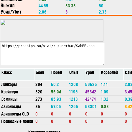
Выжил:
44.65
33.33
50
Убил/Убит
2.06
3
2.33
Класс
Боев
Побед
Опыт
Урон
Кораблей
Сам
Линкоры
294
60.2
1208
59626
1.11
2.8
Крейсера
320
55.94
1195
45342
1.09
3.4
Эсминцы
273
65.93
1218
42474
1.32
0.3
Авианосцы
85
67.06
1266
53301
0.88
8.4
Авианосцы OLD
0
0
0
0
0
0
Подводные лодки
0
0
0
0
0
0
Клановая история