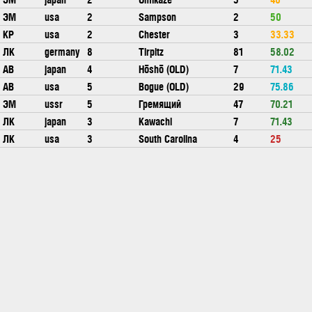
ЭМ
usa
2
Sampson
2
50
КР
usa
2
Chester
3
33.33
ЛК
germany
8
Tirpitz
81
58.02
АВ
japan
4
Hōshō (OLD)
7
71.43
АВ
usa
5
Bogue (OLD)
29
75.86
ЭМ
ussr
5
Гремящий
47
70.21
ЛК
japan
3
Kawachi
7
71.43
ЛК
usa
3
South Carolina
4
25