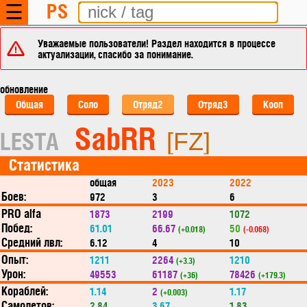
PS
☰
Уважаемые пользователи! Раздел находится в процессе
актуализации, спасибо за понимание.
обновление
Общая
Соло
Отряд2
Отряд3
Кооп
SabRR
LESTA
[FZ]
Статистика
общая
2023
2022
Боев:
972
3
6
PRO alfa
1873
2199
1072
Побед:
61.01
66.67
50
(+0.018)
(-0.068)
Средний лвл:
6.12
4
10
Опыт:
1211
2264
1210
(+3.3)
Урон:
49553
61187
78426
(+36)
(+179.3)
Кораблей:
1.14
2
1.17
(+0.003)
Самолетов:
2.84
3.67
1.83