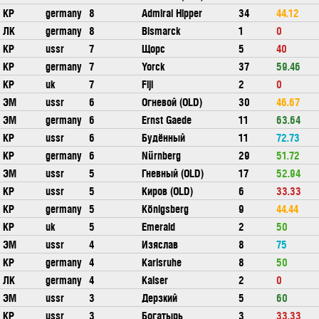
КР
germany
8
Admiral Hipper
34
44.12
ЛК
germany
8
Bismarck
1
0
КР
ussr
7
Щорс
5
40
КР
germany
7
Yorck
37
59.46
КР
uk
7
Fiji
2
0
ЭМ
ussr
6
Огневой (OLD)
30
46.67
ЭМ
germany
6
Ernst Gaede
11
63.64
КР
ussr
6
Будённый
11
72.73
КР
germany
6
Nürnberg
29
51.72
ЭМ
ussr
5
Гневный (OLD)
17
52.94
КР
ussr
5
Киров (OLD)
6
33.33
КР
germany
5
Königsberg
9
44.44
КР
uk
5
Emerald
2
50
ЭМ
ussr
4
Изяслав
8
75
КР
germany
4
Karlsruhe
8
50
ЛК
germany
4
Kaiser
2
0
ЭМ
ussr
3
Дерзкий
5
60
КР
ussr
3
Богатырь
3
33.33