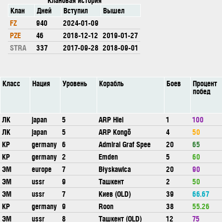
Клан
Дней
Вступил
Вышел
FZ
940
2024-01-09
PZE
46
2018-12-12
2019-01-27
STRA
337
2017-09-28
2018-09-01
Класс
Нация
Уровень
Корабль
Боев
Процент
побед
ЛК
japan
5
ARP Hiei
1
100
ЛК
japan
5
ARP Kongō
4
50
КР
germany
6
Admiral Graf Spee
20
65
КР
germany
2
Emden
5
60
ЭМ
europe
7
Błyskawica
20
90
ЭМ
ussr
9
Ташкент
2
50
ЭМ
ussr
7
Киев (OLD)
39
66.67
КР
germany
9
Roon
38
55.26
ЭМ
ussr
8
Ташкент (OLD)
12
75