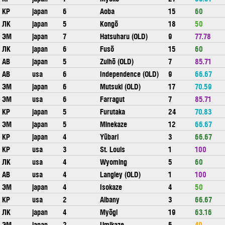
КР
japan
6
Aoba
15
60
ЛК
japan
5
Kongō
18
50
ЭМ
japan
7
Hatsuharu (OLD)
9
77.78
ЛК
japan
6
Fusō
15
60
АВ
japan
5
Zuihō (OLD)
7
85.71
АВ
usa
6
Independence (OLD)
9
66.67
ЭМ
japan
6
Mutsuki (OLD)
17
70.59
ЭМ
usa
6
Farragut
7
85.71
КР
japan
5
Furutaka
24
70.83
ЭМ
japan
5
Minekaze
12
66.67
КР
japan
4
Yūbari
3
66.67
КР
usa
3
St. Louis
1
100
ЛК
usa
4
Wyoming
5
60
АВ
usa
4
Langley (OLD)
1
100
ЭМ
japan
4
Isokaze
4
50
КР
usa
2
Albany
3
66.67
ЛК
japan
4
Myōgi
19
63.16
ЭМ
japan
2
Umikaze
5
40