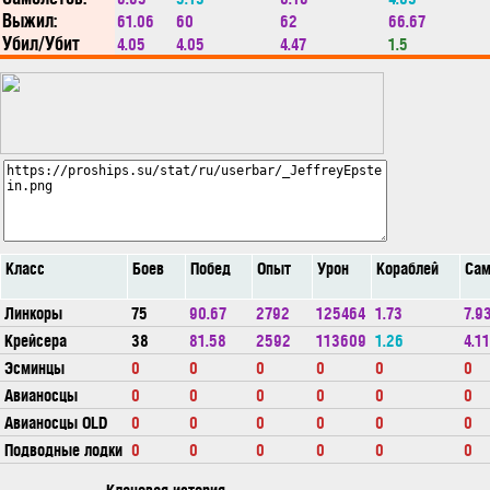
Выжил:
61.06
60
62
66.67
Убил/Убит
4.05
4.05
4.47
1.5
Класс
Боев
Побед
Опыт
Урон
Кораблей
Сам
Линкоры
75
90.67
2792
125464
1.73
7.9
Крейсера
38
81.58
2592
113609
1.26
4.11
Эсминцы
0
0
0
0
0
0
Авианосцы
0
0
0
0
0
0
Авианосцы OLD
0
0
0
0
0
0
Подводные лодки
0
0
0
0
0
0
Клановая история