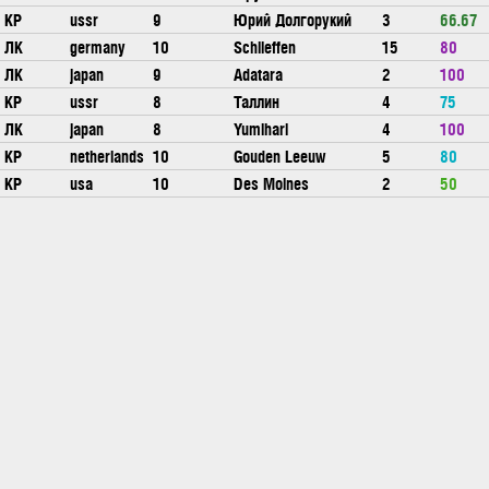
КР
ussr
9
Юрий Долгорукий
3
66.67
ЛК
germany
10
Schlieffen
15
80
ЛК
japan
9
Adatara
2
100
КР
ussr
8
Таллин
4
75
ЛК
japan
8
Yumihari
4
100
КР
netherlands
10
Gouden Leeuw
5
80
КР
usa
10
Des Moines
2
50