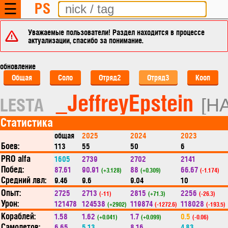
PS
☰
Уважаемые пользователи! Раздел находится в процессе
актуализации, спасибо за понимание.
обновление
Общая
Соло
Отряд2
Отряд3
Кооп
_JeffreyEpstein
LESTA
[H
Статистика
общая
2025
2024
2023
Боев:
113
55
50
6
PRO alfa
1605
2739
2702
2141
Побед:
87.61
90.91
88
66.67
(+3.128)
(+0.309)
(-1.174)
Средний лвл:
9.46
9.6
9.04
10
Опыт:
2725
2713
2815
2256
(-11)
(+71.3)
(-26.3)
Урон:
121478
124538
119874
118028
(+2902)
(-1272.6)
(-193.5)
Кораблей:
1.58
1.62
1.7
0.5
(+0.041)
(+0.099)
(-0.06)
Самолетов:
6.65
5.13
8.16
4.83