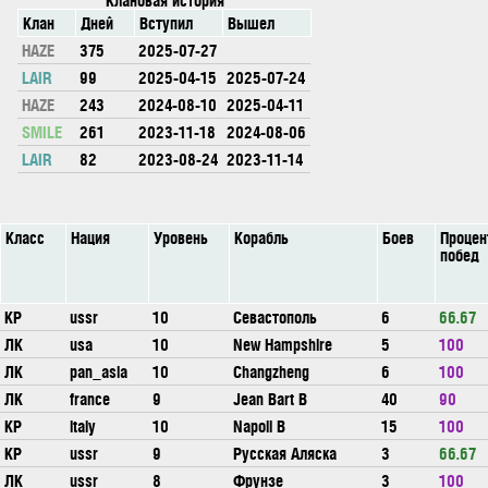
Клан
Дней
Вступил
Вышел
HAZE
375
2025-07-27
LAIR
99
2025-04-15
2025-07-24
HAZE
243
2024-08-10
2025-04-11
SMILE
261
2023-11-18
2024-08-06
LAIR
82
2023-08-24
2023-11-14
Класс
Нация
Уровень
Корабль
Боев
Процен
побед
КР
ussr
10
Севастополь
6
66.67
ЛК
usa
10
New Hampshire
5
100
ЛК
pan_asia
10
Changzheng
6
100
ЛК
france
9
Jean Bart B
40
90
КР
italy
10
Napoli B
15
100
КР
ussr
9
Русская Аляска
3
66.67
ЛК
ussr
8
Фрунзе
3
100