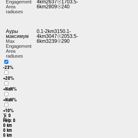
Engagement
4km2637☉1703.5-
Area
6km2809☉240
radiuses
Ауры
0.1-2km3150.1-
максимум
4km3047☉2053.5-
Max
6km3239☉290
Engagement
Area
radiuses
-23%
+20%
+NaN%
+NaN%
+10%
⨊
0
Help:
0
0 km
0 km
0 km