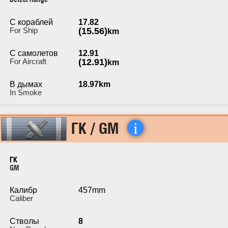
С кораблей
17.82
For Ship
(15.56)
km
С самолетов
12.91
For Aircraft
(12.91)
km
В дымах
18.97km
In Smoke
i
ГК / GM
ГК
GM
Калибр
457mm
Caliber
Стволы
8