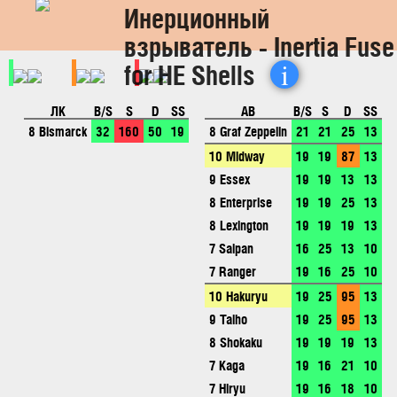
Инерционный
взрыватель - Inertia Fuse
i
for HE Shells
ЛК
B/S
S
D
SS
АВ
B/S
S
D
SS
8 Bismarck
32
160
50
19
8 Graf Zeppelin
21
21
25
13
10 Midway
19
19
87
13
9 Essex
19
19
13
13
8 Enterprise
19
19
25
13
8 Lexington
19
19
19
13
7 Saipan
16
25
13
10
7 Ranger
19
16
25
10
10 Hakuryu
19
25
95
13
9 Taiho
19
25
95
13
8 Shokaku
19
19
19
13
7 Kaga
19
16
21
10
7 Hiryu
19
16
18
10