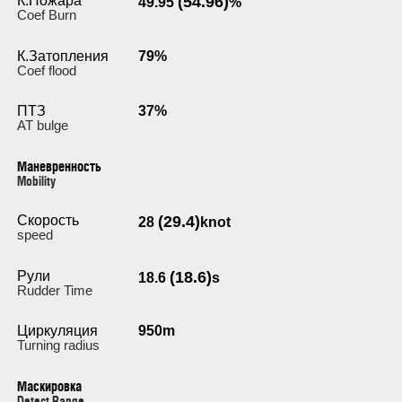
К.Пожара
(54.96)
49.95
%
Coef Burn
К.Затопления
79%
Coef flood
ПТЗ
37%
AT bulge
Маневренность
Мobility
Скорость
(29.4)
28
knot
speed
Рули
(18.6)
18.6
s
Rudder Time
Циркуляция
950m
Turning radius
Маскировка
Detect Range