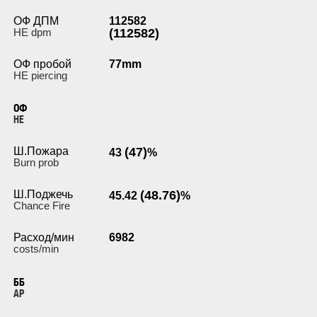
ОФ ДПМ
112582
HE dpm
(112582)
ОФ пробой
77mm
HE piercing
ОФ
HE
Ш.Пожара
(47)
43
%
Burn prob
Ш.Поджечь
(48.76)
45.42
%
Chance Fire
Расход/мин
6982
costs/min
ББ
AP