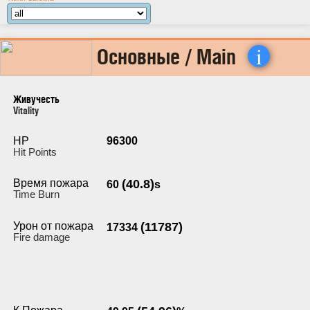
i
Основные / Main
Живучесть
Vitality
HP
96300
Hit Points
Время пожара
(40.8)
60
s
Time Burn
Урон от пожара
(11787)
17334
Fire damage