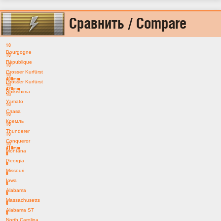
Сравнить / Compare
10
Bourgogne
10
République
10
Grosser Kurfürst
10
406mm
Grosser Kurfürst
10
420mm
Shikishima
10
Yamato
10
Слава
10
Кремль
10
Thunderer
10
Conqueror
10
419mm
Montana
9
Georgia
9
Missouri
9
Iowa
8
Alabama
8
Massachusetts
8
Alabama ST
8
North Carolina