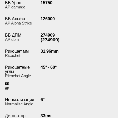
ББ Урон
15750
AP damage
ББ Альфа
126000
AP Alpha Strike
ББ ДПМ
274909
AP dpm
(274909)
Рикошет мм
31.96mm
Ricochet
Рикошетные
45° - 60°
углы
Ricochet Angle
ББ
AP
Нормализация
6°
Normalize Angle
Детонатор
33ms