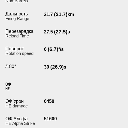
NumBarrels
Дальность
(21.7)
21.7
km
Firing Range
Перезарядка
(27.5)
27.5
s
Reload Time
Поворот
(6.7)
6
°/s
Rotation speed
/180°
(26.9)
30
s
ОФ
HE
ОФ Урон
6450
HE damage
ОФ Альфа
51600
HE Alpha Strike