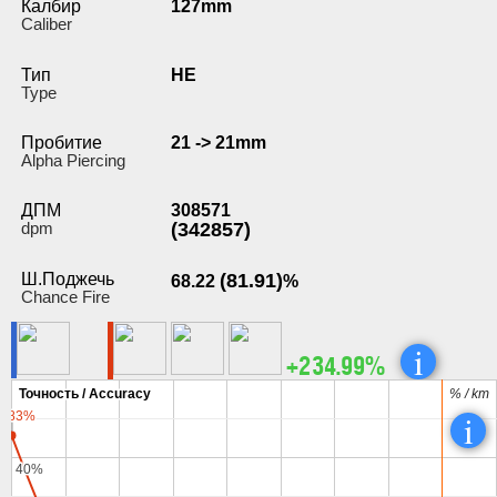
Калбир
127mm
Caliber
Тип
HE
Type
Пробитие
21 -> 21mm
Alpha Piercing
ДПМ
308571
dpm
(342857)
Ш.Поджечь
(81.91)
68.22
%
Chance Fire
i
+234.99%
Точность / Accuracy
Точность / Accuracy
% / km
% / km
i
2.83%
2.83%
40%
40%