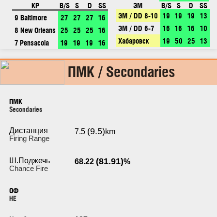
КР
B/S
S
D
SS
ЭМ
B/S
S
D
SS
ЭМ / DD 8-10
19
19
19
13
9 Baltimore
27
27
27
16
ЭМ / DD 6-7
16
16
16
10
8 New Orleans
25
25
25
16
Хабаровск
19
50
25
13
7 Pensacola
19
19
19
16
ПМК / Secondaries
ПМК
Secondaries
Дистанция
(9.5)
7.5
km
Firing Range
Ш.Поджечь
(81.91)
68.22
%
Chance Fire
ОФ
HE