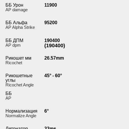
ББ Урон
11900
AP damage
ББ Альфа
95200
AP Alpha Strike
ББ ДПМ
190400
AP dpm
(190400)
Рикошет мм
26.57mm
Ricochet
Рикошетные
45° - 60°
углы
Ricochet Angle
ББ
AP
Нормализация
6°
Normalize Angle
Детонатор
33ms