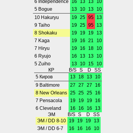
6 Independence
16
13
13
10
5 Bogue
13
10
13
10
10 Hakuryu
19
25
95
13
9 Taiho
19
25
95
13
8 Shokaku
19
19
19
13
7 Kaga
19
16
21
10
7 Hiryu
19
16
18
10
6 Ryujo
16
13
13
10
5 Zuiho
13
10
15
10
КР
B/S
S
D
SS
5 Киров
13
18
13
10
9 Baltimore
27
27
27
16
8 New Orleans
25
25
25
16
7 Pensacola
19
19
19
16
6 Cleveland
16
16
16
13
ЭМ
B/S
S
D
SS
ЭМ / DD 8-10
19
19
19
13
ЭМ / DD 6-7
16
16
16
10