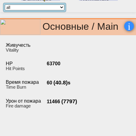
i
Основные / Main
Живучесть
Vitality
HP
63700
Hit Points
Время пожара
(40.8)
60
s
Time Burn
Урон от пожара
(7797)
11466
Fire damage