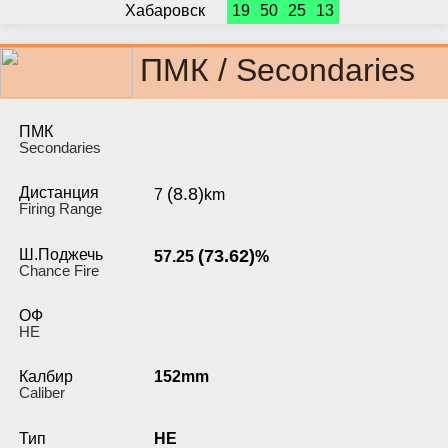
Хабаровск
19
50
25
13
ПМК / Secondaries
ПМК
Secondaries
Дистанция
(8.8)
7
km
Firing Range
Ш.Поджечь
(73.62)
57.25
%
Chance Fire
ОФ
HE
Калбир
152mm
Caliber
Тип
HE