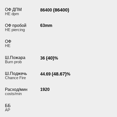
ОФ ДПМ
(86400)
86400
HE dpm
ОФ пробой
63mm
HE piercing
ОФ
HE
Ш.Пожара
(40)
36
%
Burn prob
Ш.Поджечь
(48.67)
44.69
%
Chance Fire
Расход/мин
1920
costs/min
ББ
AP