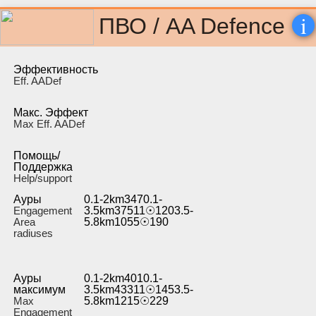
i
ПВО / AA Defence
Эффективность
Eff. AADef
Макс. Эффект
Max Eff. AADef
Помощь/
Поддержка
Help/support
Ауры
0.1-2km3470.1-
Engagement
3.5km37511☉1203.5-
Area
5.8km1055☉190
radiuses
Ауры
0.1-2km4010.1-
максимум
3.5km43311☉1453.5-
Max
5.8km1215☉229
Engagement