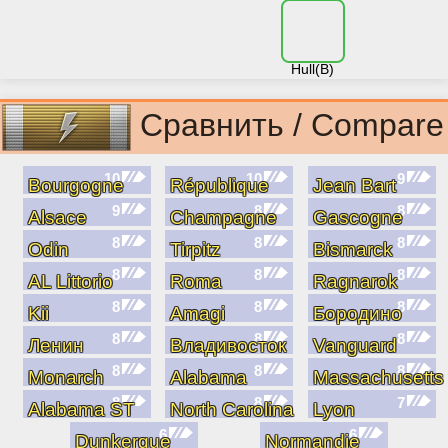
Hull(B)
Сравнить / Compare
10
10
9
Bourgogne
République
Jean Bart
9
8
8
Alsace
Champagne
Gascogne
8
8
8
Odin
Tirpitz
Bismarck
8
8
8
AL Littorio
Roma
Ragnarok
8
8
8
Kii
Amagi
Бородино
8
8
8
Ленин
Владивосток
Vanguard
8
8
8
Monarch
Alabama
Massachusetts
8
8
7
Alabama ST
North Carolina
Lyon
6
6
Dunkerque
Normandie