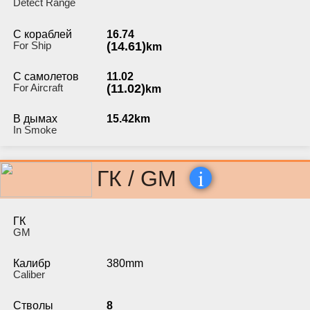
Detect Range
С кораблей
16.74
For Ship
(14.61)
km
С самолетов
11.02
For Aircraft
(11.02)
km
В дымах
15.42km
In Smoke
i
ГК / GM
ГК
GM
Калибр
380mm
Caliber
Стволы
8