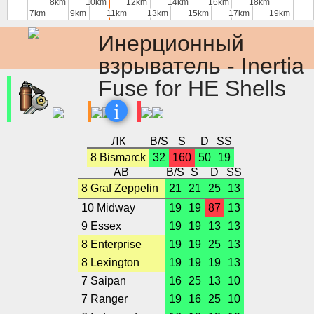
8km
8km
10km
10km
12km
12km
14km
14km
16km
16km
18km
18km
7km
7km
9km
9km
11km
11km
13km
13km
15km
15km
17km
17km
19km
19km
Инерционный
взрыватель - Inertia
Fuse for HE Shells
i
ЛК
B/S
S
D
SS
8 Bismarck
32
160
50
19
АВ
B/S
S
D
SS
8 Graf Zeppelin
21
21
25
13
10 Midway
19
19
87
13
9 Essex
19
19
13
13
8 Enterprise
19
19
25
13
8 Lexington
19
19
19
13
7 Saipan
16
25
13
10
7 Ranger
19
16
25
10