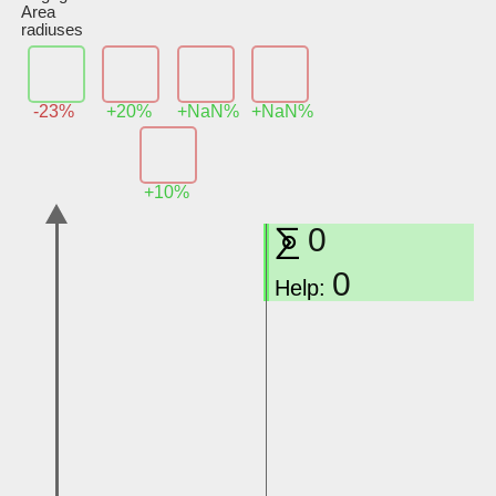
Area
radiuses
-23%
+20%
+NaN%
+NaN%
+10%
⨊
0
0
Help: