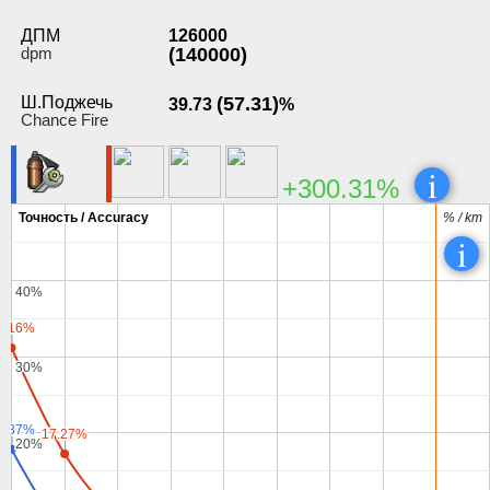
ДПМ
126000
dpm
(140000)
Ш.Поджечь
(57.31)
39.73
%
Chance Fire
i
+300.31%
Точность / Accuracy
Точность / Accuracy
% / km
% / km
i
40%
40%
1.16%
1.16%
30%
30%
7.87%
7.87%
17.27%
17.27%
20%
20%