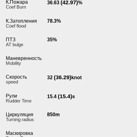
К.Пожара
(42.97)
36.63
%
Coef Burn
К.Затопления
78.3%
Coef flood
ПТЗ
35%
AT bulge
Маневренность
Мobility
Скорость
(36.29)
32
knot
speed
Рули
(15.4)
15.4
s
Rudder Time
Циркуляция
850m
Turning radius
Маскировка