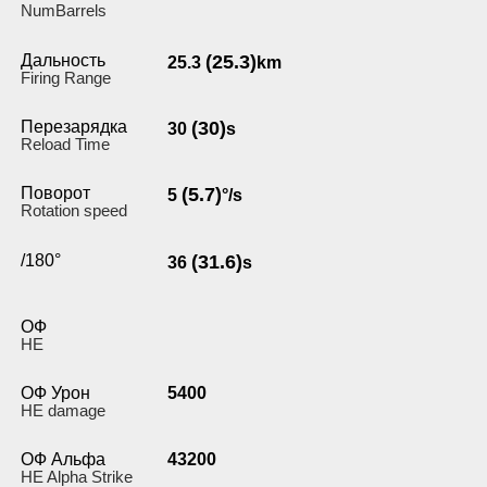
NumBarrels
Дальность
(25.3)
25.3
km
Firing Range
Перезарядка
(30)
30
s
Reload Time
Поворот
(5.7)
5
°/s
Rotation speed
/180°
(31.6)
36
s
ОФ
HE
ОФ Урон
5400
HE damage
ОФ Альфа
43200
HE Alpha Strike