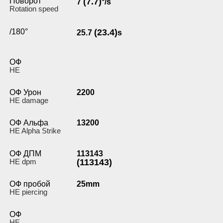
Поворот
(7.7)
7
°/s
Rotation speed
/180°
(23.4)
25.7
s
ОФ
HE
ОФ Урон
2200
HE damage
ОФ Альфа
13200
HE Alpha Strike
ОФ ДПМ
113143
HE dpm
(113143)
ОФ пробой
25mm
HE piercing
ОФ
HE