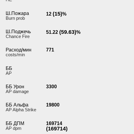
Ш.Пожара
(15)
12
%
Burn prob
Ш.Поджечь
(59.63)
51.22
%
Chance Fire
Расход/мин
771
costs/min
ББ
AP
ББ Урон
3300
AP damage
ББ Альфа
19800
AP Alpha Strike
ББ ДПМ
169714
AP dpm
(169714)