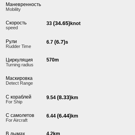
Маневренность
Мobility
Скорость
(34.65)
33
knot
speed
Рули
(6.7)
6.7
s
Rudder Time
Циркуляция
570m
Turning radius
Маскировка
Detect Range
С кораблей
(8.33)
9.54
km
For Ship
С самолетов
(6.44)
6.44
km
For Aircraft
В дымах
4.2km