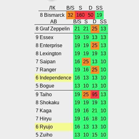
ЛК
B/S
S
D
SS
8 Bismarck
32
160
50
19
АВ
B/S
S
D
SS
8 Graf Zeppelin
21
21
25
13
9 Essex
19
19
13
13
8 Enterprise
19
19
25
13
8 Lexington
19
19
19
13
7 Saipan
16
25
13
10
7 Ranger
19
16
25
10
6 Independence
16
13
13
10
5 Bogue
13
10
13
10
9 Taiho
19
25
95
13
8 Shokaku
19
19
19
13
7 Kaga
19
16
21
10
7 Hiryu
19
16
18
10
6 Ryujo
16
13
13
10
5 Zuiho
13
10
15
10