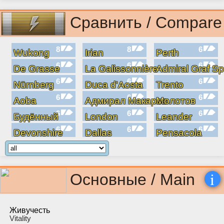
Сравнить / Compare
8
8
6
Wukong
Irian
Perth
6
6
6
De Grasse
La Galissonnière
Admiral Graf S
6
6
6
Nürnberg
Duca d'Aosta
Trento
6
6
6
Aoba
Адмирал Макаров
Молотов
6
6
6
Будённый
London
Leander
6
6
6
Devonshire
Dallas
Pensacola
i
Основные / Main
Живучесть
Vitality