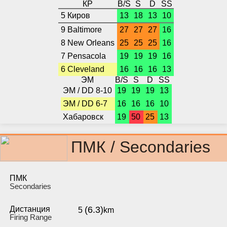
КР
B/S
S
D
SS
5 Киров
13
18
13
10
9 Baltimore
27
27
27
16
8 New Orleans
25
25
25
16
7 Pensacola
19
19
19
16
6 Cleveland
16
16
16
13
ЭМ
B/S
S
D
SS
ЭМ / DD 8-10
19
19
19
13
ЭМ / DD 6-7
16
16
16
10
Хабаровск
19
50
25
13
ПМК / Secondaries
ПМК
Secondaries
Дистанция
(6.3)
5
km
Firing Range