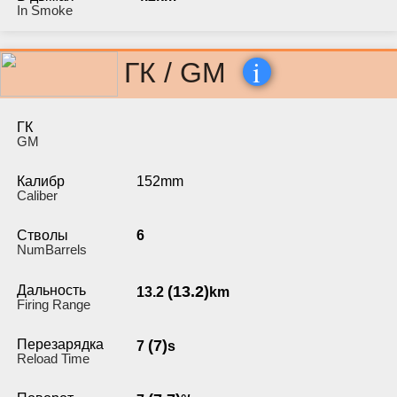
In Smoke
i
ГК / GM
ГК
GM
Калибр
152mm
Caliber
Стволы
6
NumBarrels
Дальность
(13.2)
13.2
km
Firing Range
Перезарядка
(7)
7
s
Reload Time