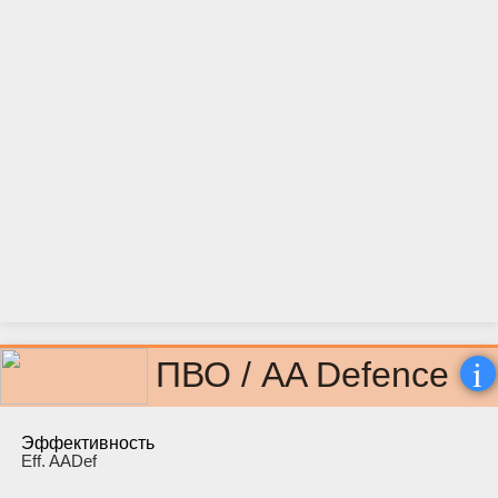
i
ПВО / AA Defence
Эффективность
Eff. AADef