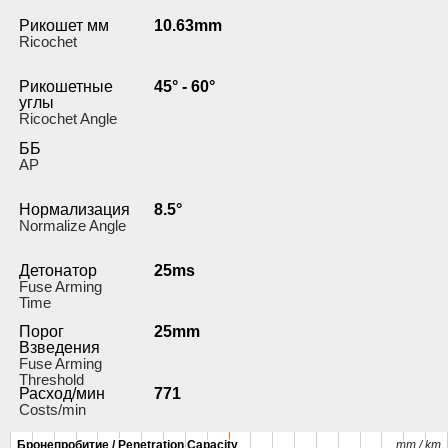
Рикошет мм
10.63mm
Ricochet
Рикошетные
45° - 60°
углы
Ricochet Angle
ББ
AP
Нормализация
8.5°
Normalize Angle
Детонатор
25ms
Fuse Arming
Time
Порог
25mm
Взведения
Fuse Arming
Threshold
Расход/мин
771
Costs/min
Бронепробитие / Penetration Capacity
Бронепробитие / Penetration Capacity
mm / km
mm / km