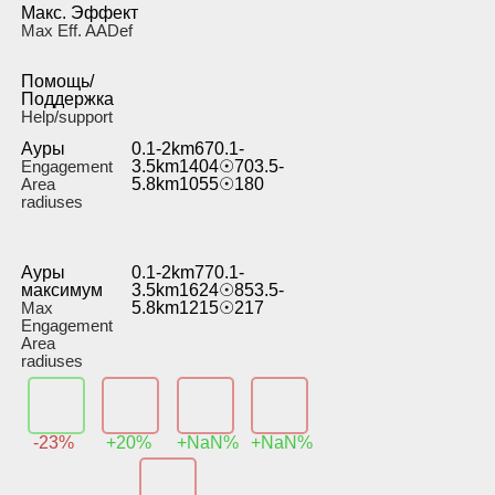
Макс. Эффект
Max Eff. AADef
Помощь/
Поддержка
Help/support
Ауры
0.1-2km670.1-
Engagement
3.5km1404☉703.5-
Area
5.8km1055☉180
radiuses
Ауры
0.1-2km770.1-
максимум
3.5km1624☉853.5-
Max
5.8km1215☉217
Engagement
Area
radiuses
-23%
+20%
+NaN%
+NaN%