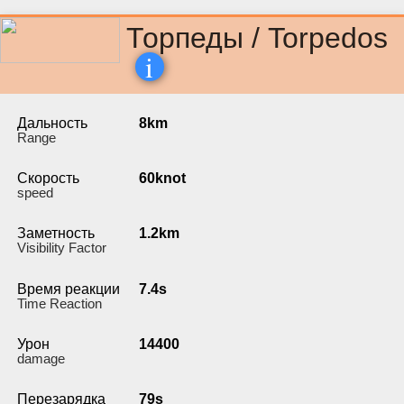
Торпеды / Torpedos
i
Дальность
8km
Range
Скорость
60knot
speed
Заметность
1.2km
Visibility Factor
Время реакции
7.4s
Time Reaction
Урон
14400
damage
Перезарядка
79s