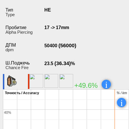
Тип
HE
Type
Пробитие
17 -> 17mm
Alpha Piercing
ДПМ
(56000)
50400
dpm
Ш.Поджечь
(36.34)
23.5
%
Chance Fire
i
+49.6%
Точность / Accuracy
Точность / Accuracy
% / km
% / km
i
40%
40%