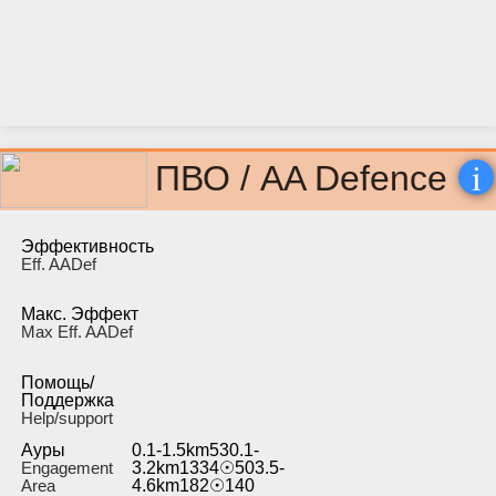
i
ПВО / AA Defence
Эффективность
Eff. AADef
Макс. Эффект
Max Eff. AADef
Помощь/
Поддержка
Help/support
Ауры
0.1-1.5km530.1-
Engagement
3.2km1334☉503.5-
Area
4.6km182☉140