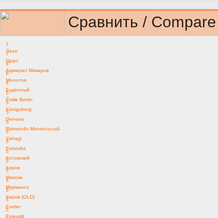
Сравнить / Compare
7
Лазо
7
Щорс
6
Адмирал Макаров
6
Молотов
6
Будённый
5
Émile Bertin
5
Königsberg
5
Genova
5
Raimondo Montecuccoli
5
Yahagi
5
Furutaka
5
Котовский
5
Киров
5
Микоян
5
Мурманск
5
Киров (OLD)
5
Exeter
5
Emerald