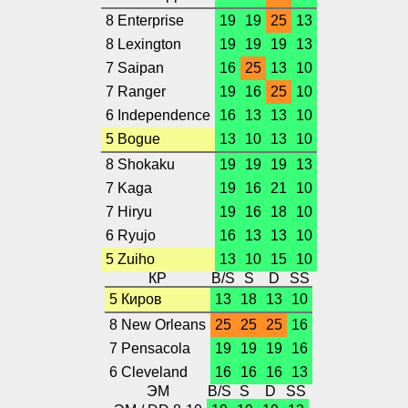
8 Enterprise
19
19
25
13
8 Lexington
19
19
19
13
7 Saipan
16
25
13
10
7 Ranger
19
16
25
10
6 Independence
16
13
13
10
5 Bogue
13
10
13
10
8 Shokaku
19
19
19
13
7 Kaga
19
16
21
10
7 Hiryu
19
16
18
10
6 Ryujo
16
13
13
10
5 Zuiho
13
10
15
10
КР
B/S
S
D
SS
5 Киров
13
18
13
10
8 New Orleans
25
25
25
16
7 Pensacola
19
19
19
16
6 Cleveland
16
16
16
13
ЭМ
B/S
S
D
SS