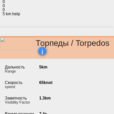
0
0
0
5 km help
Торпеды / Torpedos
i
Дальность
5km
Range
Скорость
65knot
speed
Заметность
1.3km
Visibility Factor
Время реакции
7.4s