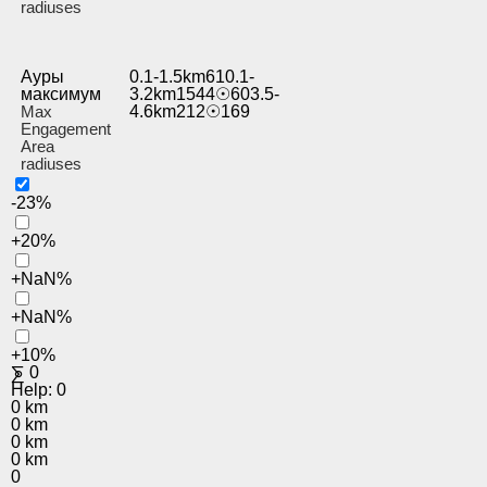
radiuses
Ауры
0.1-1.5km610.1-
максимум
3.2km1544☉603.5-
Max
4.6km212☉169
Engagement
Area
radiuses
-23%
+20%
+NaN%
+NaN%
+10%
⨊
0
Help:
0
0 km
0 km
0 km
0 km
0