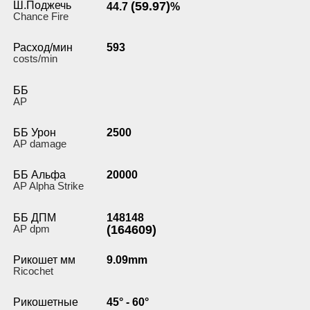
Ш.Поджечь
(59.97)
44.7
%
Chance Fire
Расход/мин
593
costs/min
ББ
AP
ББ Урон
2500
AP damage
ББ Альфа
20000
AP Alpha Strike
ББ ДПМ
148148
AP dpm
(164609)
Рикошет мм
9.09mm
Ricochet
Рикошетные
45° - 60°