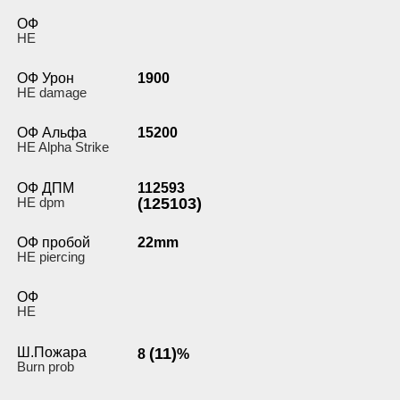
ОФ
HE
ОФ Урон
1900
HE damage
ОФ Альфа
15200
HE Alpha Strike
ОФ ДПМ
112593
HE dpm
(125103)
ОФ пробой
22mm
HE piercing
ОФ
HE
Ш.Пожара
(11)
8
%
Burn prob