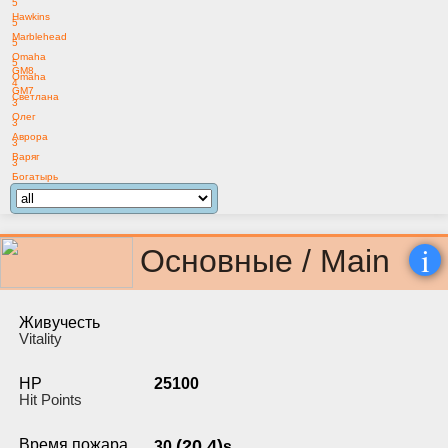
5
Hawkins
5
Marblehead
5
Omaha
5
GM8
Omaha
4
GM7
Светлана
3
Олег
3
Аврора
3
Варяг
3
Богатырь
i
Основные / Main
Живучесть
Vitality
HP
25100
Hit Points
Время пожара
(20.4)
30
s