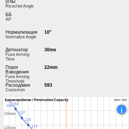
углы
Ricochet Angle
ББ
AP
Нормализация
10°
Normalize Angle
Детонатор
30ms
Fuse Arming
Time
Порог
22mm
Взведения
Fuse Arming
Threshold
Расход/мин
593
Costs/min
Бронепробитие / Penetration Capacity
Бронепробитие / Penetration Capacity
mm / km
mm / km
153
153
i
168
168
137
137
150mm
150mm
125
125
114
114
125mm
125mm