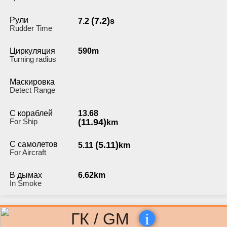
Рули
(7.2)
7.2
s
Rudder Time
Циркуляция
590m
Turning radius
Маскировка
Detect Range
С кораблей
13.68
For Ship
(11.94)
km
С самолетов
(5.11)
5.11
km
For Aircraft
В дымах
6.62km
In Smoke
i
ГК / GM