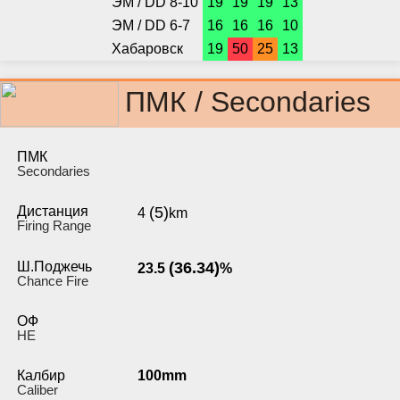
ЭМ / DD 8-10
19
19
19
13
ЭМ / DD 6-7
16
16
16
10
Хабаровск
19
50
25
13
ПМК / Secondaries
ПМК
Secondaries
Дистанция
(5)
4
km
Firing Range
Ш.Поджечь
(36.34)
23.5
%
Chance Fire
ОФ
HE
Калбир
100mm
Caliber