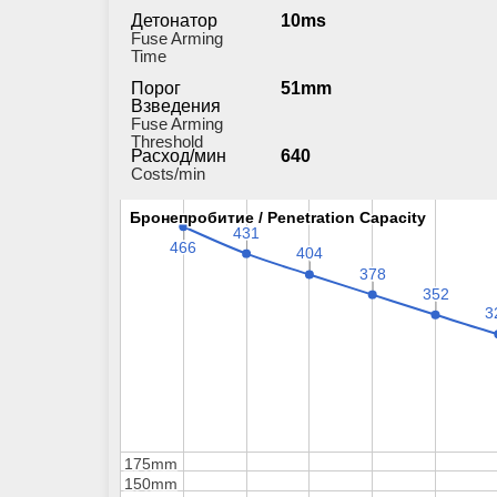
Детонатор
10ms
Fuse Arming
Time
Порог
51mm
Взведения
Fuse Arming
Threshold
Расход/мин
640
Costs/min
Бронепробитие / Penetration Capacity
Бронепробитие / Penetration Capacity
431
431
466
466
404
404
378
378
352
352
3
3
175mm
175mm
150mm
150mm