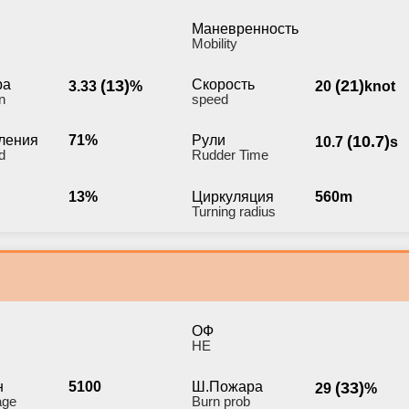
Маневренность
Мobility
ра
(13)
Скорость
(21)
3.33
%
20
knot
n
speed
ления
71%
Рули
(10.7)
10.7
s
d
Rudder Time
13%
Циркуляция
560m
Turning radius
ОФ
HE
н
5100
Ш.Пожара
(33)
29
%
age
Burn prob