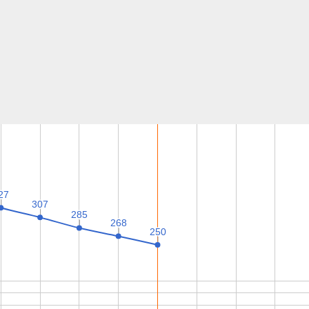
27
27
307
307
285
285
268
268
250
250