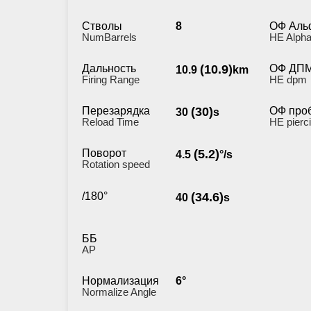
Стволы
8
ОФ Аль
NumBarrels
HE Alpha
Дальность
(10.9)
ОФ ДП
10.9
km
Firing Range
HE dpm
Перезарядка
(30)
ОФ про
30
s
Reload Time
HE pierc
Поворот
(5.2)
4.5
°/s
Rotation speed
/180°
(34.6)
40
s
ББ
AP
Нормализация
6°
Normalize Angle