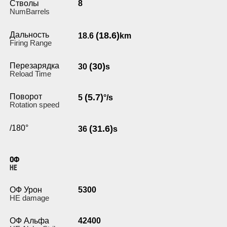
Стволы
8
NumBarrels
Дальность
(18.6)
18.6
km
Firing Range
Перезарядка
(30)
30
s
Reload Time
Поворот
(5.7)
5
°/s
Rotation speed
/180°
(31.6)
36
s
ОФ
HE
ОФ Урон
5300
HE damage
ОФ Альфа
42400