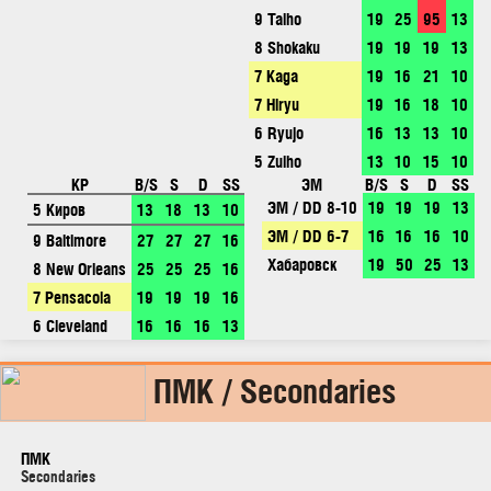
9 Taiho
19
25
95
13
8 Shokaku
19
19
19
13
7 Kaga
19
16
21
10
7 Hiryu
19
16
18
10
6 Ryujo
16
13
13
10
5 Zuiho
13
10
15
10
КР
B/S
S
D
SS
ЭМ
B/S
S
D
SS
ЭМ / DD 8-10
19
19
19
13
5 Киров
13
18
13
10
ЭМ / DD 6-7
16
16
16
10
9 Baltimore
27
27
27
16
Хабаровск
19
50
25
13
8 New Orleans
25
25
25
16
7 Pensacola
19
19
19
16
6 Cleveland
16
16
16
13
ПМК / Secondaries
ПМК
Secondaries