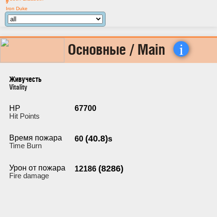
5
Iron Duke
i
Основные / Main
Живучесть
Vitality
HP
67700
Hit Points
Время пожара
(40.8)
60
s
Time Burn
Урон от пожара
(8286)
12186
Fire damage