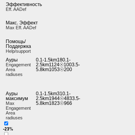
Эффективность
Eff. AADef
Макс. Эффект
Max Eff. AADef
Помощь/
Поддержка
Help/support
Ауры
0.1-1.5km180.1-
Engagement
2.5km1124☉1003.5-
Area
5.8km1053☉200
radiuses
Ауры
0.1-1.5km310.1-
максимум
2.5km1944☉4833.5-
Max
5.8km1823☉966
Engagement
Area
radiuses
-23%