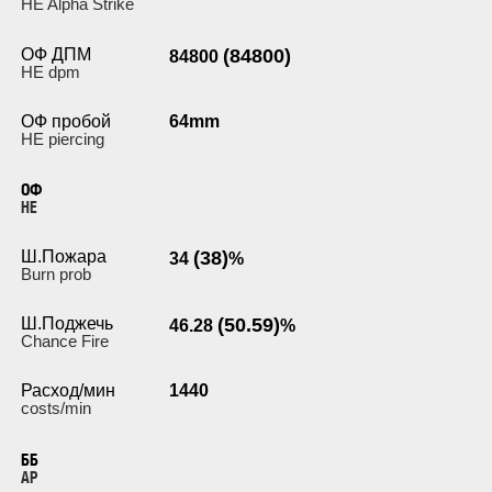
HE Alpha Strike
ОФ ДПМ
(84800)
84800
HE dpm
ОФ пробой
64mm
HE piercing
ОФ
HE
Ш.Пожара
(38)
34
%
Burn prob
Ш.Поджечь
(50.59)
46.28
%
Chance Fire
Расход/мин
1440
costs/min
ББ
AP