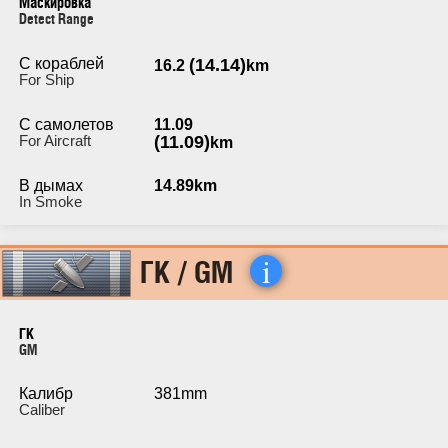
Маскировка
Detect Range
С кораблей
(14.14)
16.2
km
For Ship
С самолетов
11.09
For Aircraft
(11.09)
km
В дымах
14.89km
In Smoke
i
ГК / GM
ГК
GM
Калибр
381mm
Caliber