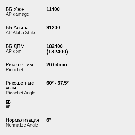
ББ Урон
11400
AP damage
ББ Альфа
91200
AP Alpha Strike
ББ ДПМ
182400
AP dpm
(182400)
Рикошет мм
26.64mm
Ricochet
Рикошетные
60° - 67.5°
углы
Ricochet Angle
ББ
AP
Нормализация
6°
Normalize Angle