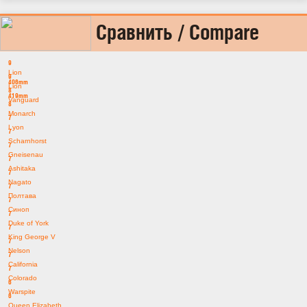
Сравнить / Compare
9
Lion
9
406mm
Lion
8
419mm
Vanguard
8
Monarch
7
Lyon
7
Scharnhorst
7
Gneisenau
7
Ashitaka
7
Nagato
7
Полтава
7
Синоп
7
Duke of York
7
King George V
7
Nelson
7
California
7
Colorado
6
Warspite
6
Queen Elizabeth