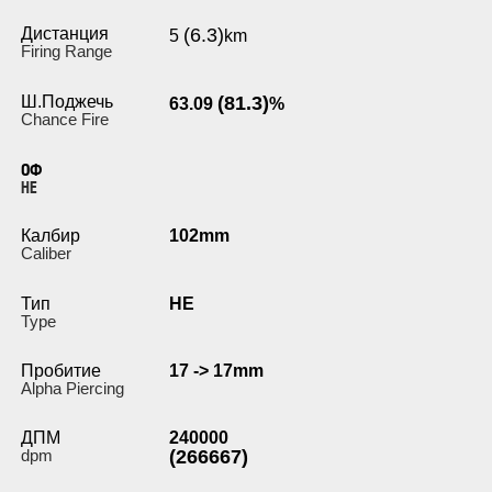
Дистанция
(6.3)
5
km
Firing Range
Ш.Поджечь
(81.3)
63.09
%
Chance Fire
ОФ
HE
Калбир
102mm
Caliber
Тип
HE
Type
Пробитие
17 -> 17mm
Alpha Piercing
ДПМ
240000
dpm
(266667)