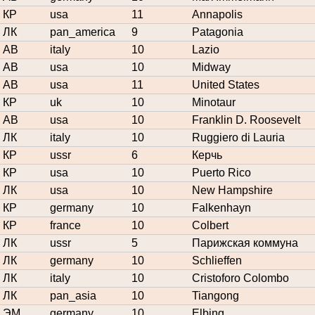
КР
usa
11
Annapolis
ЛК
pan_america
9
Patagonia
АВ
italy
10
Lazio
АВ
usa
10
Midway
АВ
usa
11
United States
КР
uk
10
Minotaur
АВ
usa
10
Franklin D. Roosevelt
ЛК
italy
10
Ruggiero di Lauria
КР
ussr
6
Керчь
КР
usa
10
Puerto Rico
ЛК
usa
10
New Hampshire
КР
germany
10
Falkenhayn
КР
france
10
Colbert
ЛК
ussr
5
Парижская коммуна
ЛК
germany
10
Schlieffen
ЛК
italy
10
Cristoforo Colombo
ЛК
pan_asia
10
Tiangong
ЭМ
germany
10
Elbing