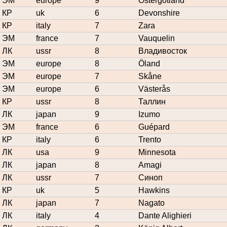
ЭМ
europe
9
Östergötland
КР
uk
6
Devonshire
КР
italy
7
Zara
ЭМ
france
7
Vauquelin
ЛК
ussr
8
Владивосток
ЭМ
europe
8
Öland
ЭМ
europe
7
Skåne
ЭМ
europe
6
Västerås
КР
ussr
8
Таллин
ЛК
japan
9
Izumo
ЭМ
france
6
Guépard
КР
italy
6
Trento
ЛК
usa
9
Minnesota
ЛК
japan
8
Amagi
ЛК
ussr
7
Синоп
КР
uk
5
Hawkins
ЛК
japan
7
Nagato
ЛК
italy
4
Dante Alighieri