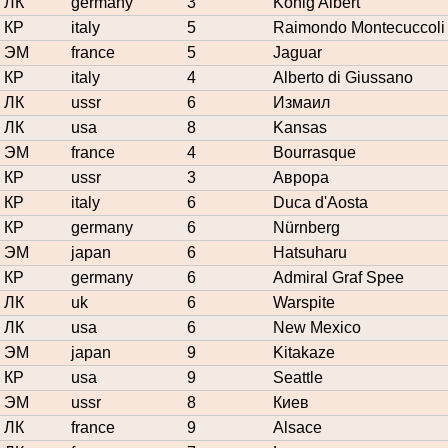
ЛК
germany
3
König Albert
КР
italy
5
Raimondo Montecuccoli
ЭМ
france
5
Jaguar
КР
italy
4
Alberto di Giussano
ЛК
ussr
6
Измаил
ЛК
usa
8
Kansas
ЭМ
france
4
Bourrasque
КР
ussr
3
Аврора
КР
italy
6
Duca d'Aosta
КР
germany
6
Nürnberg
ЭМ
japan
6
Hatsuharu
КР
germany
6
Admiral Graf Spee
ЛК
uk
6
Warspite
ЛК
usa
6
New Mexico
ЭМ
japan
9
Kitakaze
КР
usa
9
Seattle
ЭМ
ussr
8
Киев
ЛК
france
9
Alsace