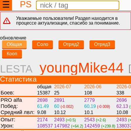
PS
☰
Уважаемые пользователи! Раздел находится в
процессе актуализации, спасибо за понимание.
обновление
Общая
Соло
Отряд2
Отряд3
Кооп
youngMike44
LESTA
Статистика
общая
2026-07
2026-06
2026-
Боев:
15387
25
108
338
PRO alfa
2698
2891
2779
2696
Побед:
61.49
60
60.19
62.13
(-0.002)
(-0.009)
(
Средний лвл:
9.08
10.12
10.1
10.08
Опыт:
2174
2493
2543
2493
(+0.5)
(+2.6)
(
Урон:
108537
147982
142459
13803
(+64.2)
(+239.8)