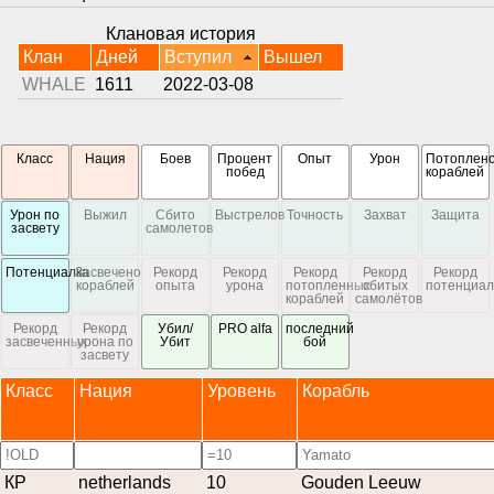
Клановая история
Клан
Дней
Вступил
Вышел
WHALE
1611
2022-03-08
Класс
Нация
Боев
Процент
Опыт
Урон
Потоплен
побед
кораблей
Урон по
Выжил
Сбито
Выстрелов
Точность
Захват
Защита
засвету
самолетов
Потенциалка
Засвечено
Рекорд
Рекорд
Рекорд
Рекорд
Рекорд
кораблей
опыта
урона
потопленных
сбитых
потенциал
кораблей
самолётов
Рекорд
Рекорд
Убил/
PRO alfa
последний
засвеченных
урона по
Убит
бой
засвету
Класс
Нация
Уровень
Корабль
КР
netherlands
10
Gouden Leeuw