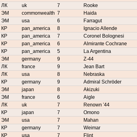
ЛК
uk
7
Rooke
ЭМ
commonwealth
7
Haida
ЭМ
usa
6
Farragut
КР
pan_america
8
Ignacio Allende
КР
pan_america
7
Coronel Bolognesi
КР
pan_america
6
Almirante Cochrane
КР
pan_america
5
La Argentina
ЭМ
germany
9
Z-44
ЛК
france
9
Jean Bart
ЛК
usa
8
Nebraska
КР
germany
9
Admiral Schröder
ЭМ
japan
8
Akizuki
ЭМ
france
6
Aigle
ЛК
uk
7
Renown '44
КР
japan
7
Omono
ЭМ
usa
7
Mahan
КР
germany
7
Weimar
КР
usa
7
Flint