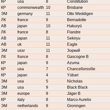
КР
usa
8
Constitution
КР
commonwealth
10
Brisbane
ЭМ
germany
11
Otto Weddigen
ЛК
france
9
Bernadotte
АВ
japan
10
Hakuryū
ЛК
france
8
Flandre
АВ
japan
11
Sekiryu
АВ
uk
11
Eagle
ЭМ
ussr
11
Зоркий
ЛК
france
8
Gascogne B
КР
japan
9
Azuma
КР
usa
7
Chancellorsville
КР
japan
4
Yūbari
ЭМ
usa
5
Nicholas
ЭМ
usa
9
Black Black
ЭМ
europe
9
Jäger B
КР
italy
8
Marco Aurelio
ЭМ
netherlands
9
Groningen