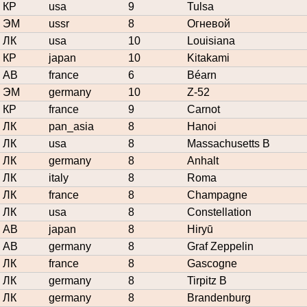
КР
usa
9
Tulsa
ЭМ
ussr
8
Огневой
ЛК
usa
10
Louisiana
КР
japan
10
Kitakami
АВ
france
6
Béarn
ЭМ
germany
10
Z-52
КР
france
9
Carnot
ЛК
pan_asia
8
Hanoi
ЛК
usa
8
Massachusetts B
ЛК
germany
8
Anhalt
ЛК
italy
8
Roma
ЛК
france
8
Champagne
ЛК
usa
8
Constellation
АВ
japan
8
Hiryū
АВ
germany
8
Graf Zeppelin
ЛК
france
8
Gascogne
ЛК
germany
8
Tirpitz B
ЛК
germany
8
Brandenburg