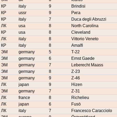
КР
italy
9
Brindisi
КР
ussr
9
Рига
КР
italy
7
Duca degli Abruzzi
ЛК
usa
8
North Carolina
КР
usa
8
Cleveland
ЛК
italy
8
Vittorio Veneto
КР
italy
8
Amalfi
ЭМ
germany
5
T-22
ЭМ
germany
6
Ernst Gaede
ЭМ
germany
7
Leberecht Maass
ЭМ
germany
8
Z-23
ЭМ
germany
9
Z-46
ЛК
japan
9
Hizen
ЭМ
germany
7
Z-31
ЛК
france
8
Richelieu
ЛК
japan
6
Fusō
ЛК
italy
7
Francesco Caracciolo