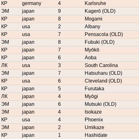
КР
germany
4
Karlsruhe
ЭМ
japan
9
Kagerō (OLD)
КР
japan
8
Mogami
КР
usa
2
Albany
КР
usa
7
Pensacola (OLD)
ЭМ
japan
8
Fubuki (OLD)
КР
japan
7
Myōkō
КР
japan
6
Aoba
ЛК
usa
3
South Carolina
ЭМ
japan
7
Hatsuharu (OLD)
КР
usa
6
Cleveland (OLD)
КР
japan
5
Furutaka
ЛК
japan
4
Myōgi
ЭМ
japan
6
Mutsuki (OLD)
ЭМ
japan
4
Isokaze
КР
usa
4
Phoenix
ЭМ
japan
2
Umikaze
КР
japan
1
Hashidate