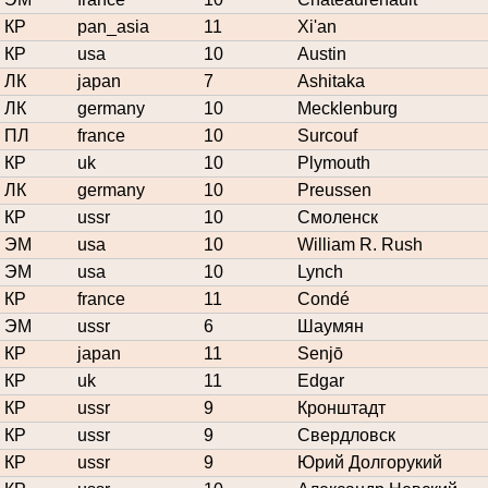
КР
pan_asia
11
Xi'an
КР
usa
10
Austin
ЛК
japan
7
Ashitaka
ЛК
germany
10
Mecklenburg
ПЛ
france
10
Surcouf
КР
uk
10
Plymouth
ЛК
germany
10
Preussen
КР
ussr
10
Смоленск
ЭМ
usa
10
William R. Rush
ЭМ
usa
10
Lynch
КР
france
11
Condé
ЭМ
ussr
6
Шаумян
КР
japan
11
Senjō
КР
uk
11
Edgar
КР
ussr
9
Кронштадт
КР
ussr
9
Свердловск
КР
ussr
9
Юрий Долгорукий