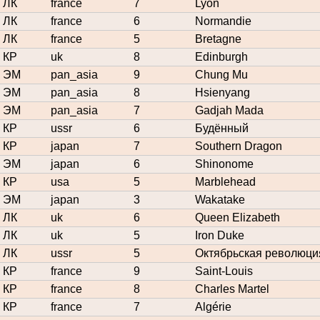
ЛК
france
7
Lyon
ЛК
france
6
Normandie
ЛК
france
5
Bretagne
КР
uk
8
Edinburgh
ЭМ
pan_asia
9
Chung Mu
ЭМ
pan_asia
8
Hsienyang
ЭМ
pan_asia
7
Gadjah Mada
КР
ussr
6
Будённый
КР
japan
7
Southern Dragon
ЭМ
japan
6
Shinonome
КР
usa
5
Marblehead
ЭМ
japan
3
Wakatake
ЛК
uk
6
Queen Elizabeth
ЛК
uk
5
Iron Duke
ЛК
ussr
5
Октябрьская революци
КР
france
9
Saint-Louis
КР
france
8
Charles Martel
КР
france
7
Algérie