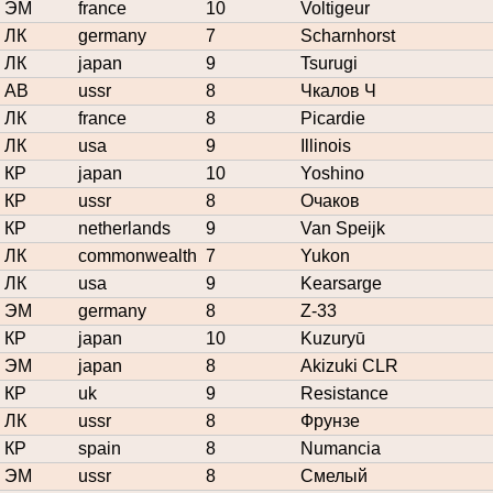
ЭМ
france
10
Voltigeur
ЛК
germany
7
Scharnhorst
ЛК
japan
9
Tsurugi
АВ
ussr
8
Чкалов Ч
ЛК
france
8
Picardie
ЛК
usa
9
Illinois
КР
japan
10
Yoshino
КР
ussr
8
Очаков
КР
netherlands
9
Van Speijk
ЛК
commonwealth
7
Yukon
ЛК
usa
9
Kearsarge
ЭМ
germany
8
Z-33
КР
japan
10
Kuzuryū
ЭМ
japan
8
Akizuki CLR
КР
uk
9
Resistance
ЛК
ussr
8
Фрунзе
КР
spain
8
Numancia
ЭМ
ussr
8
Смелый