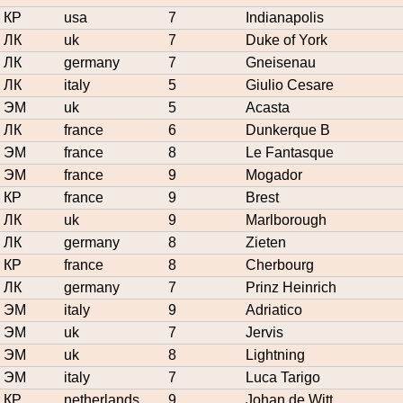
КР
usa
7
Indianapolis
ЛК
uk
7
Duke of York
ЛК
germany
7
Gneisenau
ЛК
italy
5
Giulio Cesare
ЭМ
uk
5
Acasta
ЛК
france
6
Dunkerque B
ЭМ
france
8
Le Fantasque
ЭМ
france
9
Mogador
КР
france
9
Brest
ЛК
uk
9
Marlborough
ЛК
germany
8
Zieten
КР
france
8
Cherbourg
ЛК
germany
7
Prinz Heinrich
ЭМ
italy
9
Adriatico
ЭМ
uk
7
Jervis
ЭМ
uk
8
Lightning
ЭМ
italy
7
Luca Tarigo
КР
netherlands
9
Johan de Witt