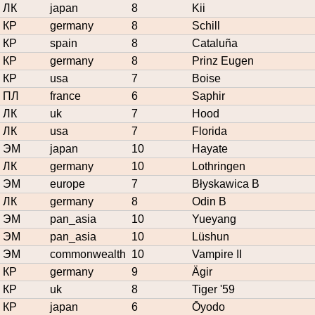
ЛК
japan
8
Kii
КР
germany
8
Schill
КР
spain
8
Cataluña
КР
germany
8
Prinz Eugen
КР
usa
7
Boise
ПЛ
france
6
Saphir
ЛК
uk
7
Hood
ЛК
usa
7
Florida
ЭМ
japan
10
Hayate
ЛК
germany
10
Lothringen
ЭМ
europe
7
Błyskawica B
ЛК
germany
8
Odin B
ЭМ
pan_asia
10
Yueyang
ЭМ
pan_asia
10
Lüshun
ЭМ
commonwealth
10
Vampire II
КР
germany
9
Ägir
КР
uk
8
Tiger '59
КР
japan
6
Ōyodo