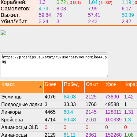
Кораблей:
1.3
0.72
1.04
1.19
(-0.001)
(-0.002)
(-
Самолетов:
4.79
8.08
7.99
6.17
Выжил:
59.84
76
57.41
50.89
Убил/Убит
3.24
3
2.43
2.42
Класс
Боев
Побед
Опыт
Урон
Кора
Эсминцы
4076
64.08
2125
73890
1.42
Подводные лодки
3
33.33
1760
49588
1
Линкоры
4465
60.4
2145
128011
1.31
Крейсера
4714
60.48
2161
100339
1.3
Авианосцы OLD
0
0
0
0
0
Авианосцы
2129
61.11
2361
152260
1.08