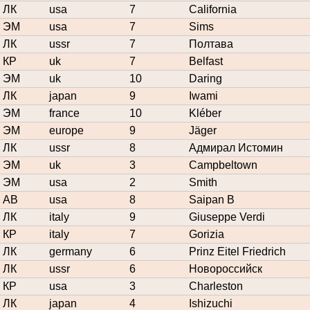
ЛК
usa
7
California
ЭМ
usa
7
Sims
ЛК
ussr
7
Полтава
КР
uk
7
Belfast
ЭМ
uk
10
Daring
ЛК
japan
9
Iwami
ЭМ
france
10
Kléber
ЭМ
europe
9
Jäger
ЛК
ussr
8
Адмирал Истомин
ЭМ
uk
3
Campbeltown
ЭМ
usa
2
Smith
АВ
usa
8
Saipan B
ЛК
italy
9
Giuseppe Verdi
КР
italy
7
Gorizia
ЛК
germany
6
Prinz Eitel Friedrich
ЛК
ussr
6
Новороссийск
КР
usa
3
Charleston
ЛК
japan
4
Ishizuchi