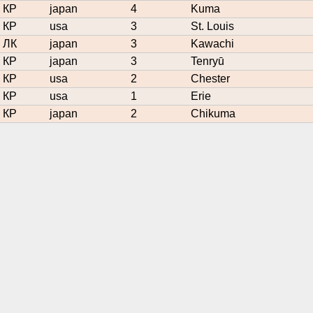
КР
japan
4
Kuma
КР
usa
3
St. Louis
ЛК
japan
3
Kawachi
КР
japan
3
Tenryū
КР
usa
2
Chester
КР
usa
1
Erie
КР
japan
2
Chikuma