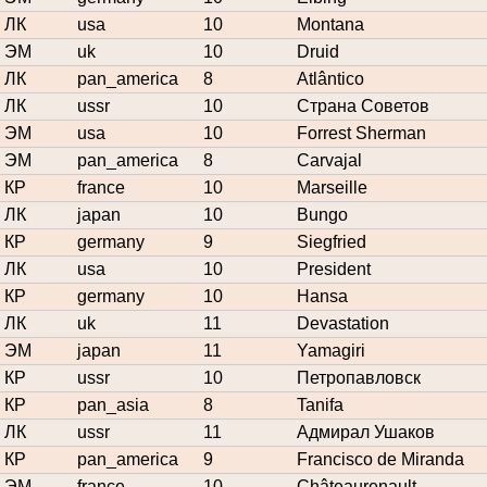
ЛК
usa
10
Montana
ЭМ
uk
10
Druid
ЛК
pan_america
8
Atlântico
ЛК
ussr
10
Страна Советов
ЭМ
usa
10
Forrest Sherman
ЭМ
pan_america
8
Carvajal
КР
france
10
Marseille
ЛК
japan
10
Bungo
КР
germany
9
Siegfried
ЛК
usa
10
President
КР
germany
10
Hansa
ЛК
uk
11
Devastation
ЭМ
japan
11
Yamagiri
КР
ussr
10
Петропавловск
КР
pan_asia
8
Tanifa
ЛК
ussr
11
Адмирал Ушаков
КР
pan_america
9
Francisco de Miranda
ЭМ
france
10
Châteaurenault