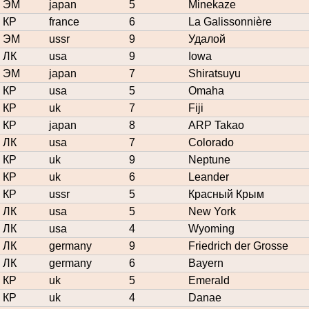
ЭМ
japan
5
Minekaze
КР
france
6
La Galissonnière
ЭМ
ussr
9
Удалой
ЛК
usa
9
Iowa
ЭМ
japan
7
Shiratsuyu
КР
usa
5
Omaha
КР
uk
7
Fiji
КР
japan
8
ARP Takao
ЛК
usa
7
Colorado
КР
uk
9
Neptune
КР
uk
6
Leander
КР
ussr
5
Красный Крым
ЛК
usa
5
New York
ЛК
usa
4
Wyoming
ЛК
germany
9
Friedrich der Grosse
ЛК
germany
6
Bayern
КР
uk
5
Emerald
КР
uk
4
Danae