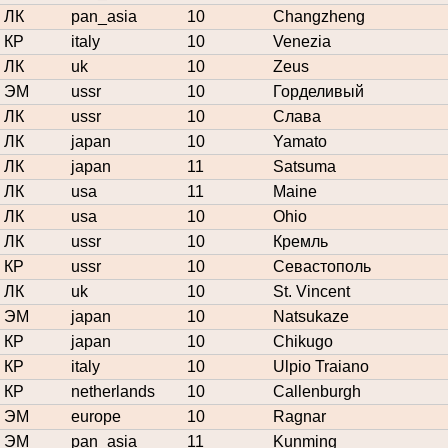
ЛК
pan_asia
10
Changzheng
КР
italy
10
Venezia
ЛК
uk
10
Zeus
ЭМ
ussr
10
Горделивый
ЛК
ussr
10
Слава
ЛК
japan
10
Yamato
ЛК
japan
11
Satsuma
ЛК
usa
11
Maine
ЛК
usa
10
Ohio
ЛК
ussr
10
Кремль
КР
ussr
10
Севастополь
ЛК
uk
10
St. Vincent
ЭМ
japan
10
Natsukaze
КР
japan
10
Chikugo
КР
italy
10
Ulpio Traiano
КР
netherlands
10
Callenburgh
ЭМ
europe
10
Ragnar
ЭМ
pan_asia
11
Kunming