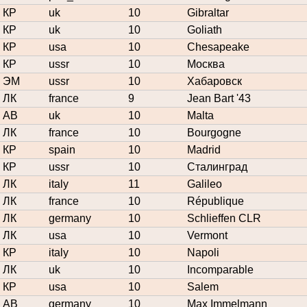
КР
uk
10
Gibraltar
КР
uk
10
Goliath
КР
usa
10
Chesapeake
КР
ussr
10
Москва
ЭМ
ussr
10
Хабаровск
ЛК
france
9
Jean Bart '43
АВ
uk
10
Malta
ЛК
france
10
Bourgogne
КР
spain
10
Madrid
КР
ussr
10
Сталинград
ЛК
italy
11
Galileo
ЛК
france
10
République
ЛК
germany
10
Schlieffen CLR
ЛК
usa
10
Vermont
КР
italy
10
Napoli
ЛК
uk
10
Incomparable
КР
usa
10
Salem
АВ
germany
10
Max Immelmann