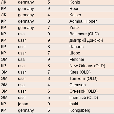
ЛК
germany
5
König
КР
germany
9
Roon
ЛК
germany
4
Kaiser
КР
germany
8
Admiral Hipper
КР
germany
7
Yorck
КР
usa
9
Baltimore (OLD)
КР
ussr
9
Дмитрий Донской
КР
ussr
8
Чапаев
КР
ussr
7
Щорс
ЭМ
usa
9
Fletcher
КР
usa
8
New Orleans (OLD)
ЭМ
ussr
7
Киев (OLD)
ЭМ
ussr
8
Ташкент (OLD)
ЭМ
usa
4
Clemson
ЭМ
ussr
6
Огневой (OLD)
ЭМ
ussr
5
Гневный (OLD)
КР
japan
9
Ibuki
КР
germany
5
Königsberg