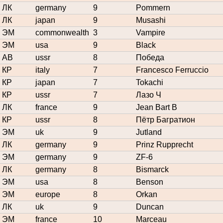
ЛК
germany
9
Pommern
ЛК
japan
9
Musashi
ЭМ
commonwealth
3
Vampire
ЭМ
usa
9
Black
АВ
ussr
8
Победа
КР
italy
7
Francesco Ferruccio
КР
japan
7
Tokachi
КР
ussr
7
Лазо Ч
ЛК
france
9
Jean Bart B
КР
ussr
8
Пётр Багратион
ЭМ
uk
9
Jutland
ЛК
germany
9
Prinz Rupprecht
ЭМ
germany
9
ZF-6
ЛК
germany
8
Bismarck
ЭМ
usa
8
Benson
ЭМ
europe
8
Orkan
ЛК
uk
9
Duncan
ЭМ
france
10
Marceau