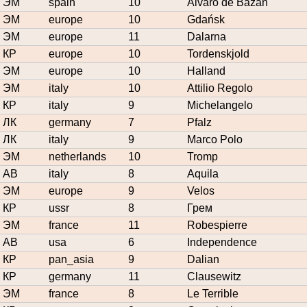
ЭМ
spain
10
Álvaro de Bazán
ЭМ
europe
10
Gdańsk
ЭМ
europe
11
Dalarna
КР
europe
10
Tordenskjold
ЭМ
europe
10
Halland
ЭМ
italy
10
Attilio Regolo
КР
italy
9
Michelangelo
ЛК
germany
7
Pfalz
ЛК
italy
9
Marco Polo
ЭМ
netherlands
10
Tromp
АВ
italy
8
Aquila
ЭМ
europe
9
Velos
КР
ussr
8
Грем
ЭМ
france
11
Robespierre
АВ
usa
6
Independence
КР
pan_asia
9
Dalian
КР
germany
11
Clausewitz
ЭМ
france
8
Le Terrible