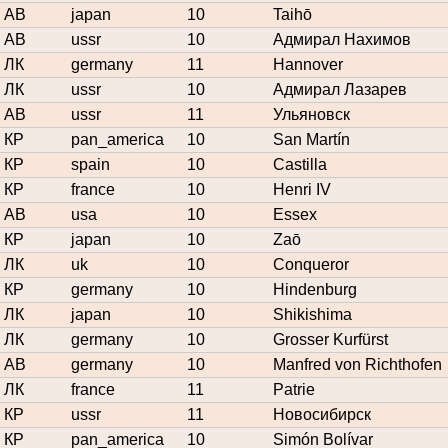
АВ
japan
10
Taihō
АВ
ussr
10
Адмирал Нахимов
ЛК
germany
11
Hannover
ЛК
ussr
10
Адмирал Лазарев
АВ
ussr
11
Ульяновск
КР
pan_america
10
San Martín
КР
spain
10
Castilla
КР
france
10
Henri IV
АВ
usa
10
Essex
КР
japan
10
Zaō
ЛК
uk
10
Conqueror
КР
germany
10
Hindenburg
ЛК
japan
10
Shikishima
ЛК
germany
10
Grosser Kurfürst
АВ
germany
10
Manfred von Richthofen
ЛК
france
11
Patrie
КР
ussr
11
Новосибирск
КР
pan_america
10
Simón Bolívar