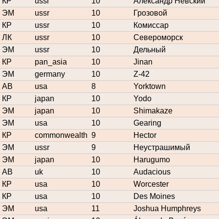
КР
ussr
10
Александр Невский
ЭМ
ussr
10
Грозовой
КР
ussr
10
Комиссар
ЛК
ussr
10
Североморск
ЭМ
ussr
10
Дельный
КР
pan_asia
10
Jinan
ЭМ
germany
10
Z-42
АВ
usa
8
Yorktown
КР
japan
10
Yodo
ЭМ
japan
10
Shimakaze
ЭМ
usa
10
Gearing
КР
commonwealth
9
Hector
ЭМ
ussr
9
Неустрашимый
ЭМ
japan
10
Harugumo
АВ
uk
10
Audacious
КР
usa
10
Worcester
КР
usa
10
Des Moines
ЭМ
usa
11
Joshua Humphreys