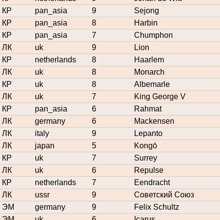
КР
pan_asia
9
Sejong
КР
pan_asia
8
Harbin
КР
pan_asia
7
Chumphon
ЛК
uk
9
Lion
КР
netherlands
8
Haarlem
ЛК
uk
8
Monarch
КР
uk
8
Albemarle
ЛК
uk
7
King George V
КР
pan_asia
6
Rahmat
ЛК
germany
6
Mackensen
ЛК
italy
9
Lepanto
ЛК
japan
5
Kongō
КР
uk
7
Surrey
ЛК
uk
6
Repulse
КР
netherlands
7
Eendracht
ЛК
ussr
9
Советский Союз
ЭМ
germany
9
Felix Schultz
ЭМ
uk
6
Icarus