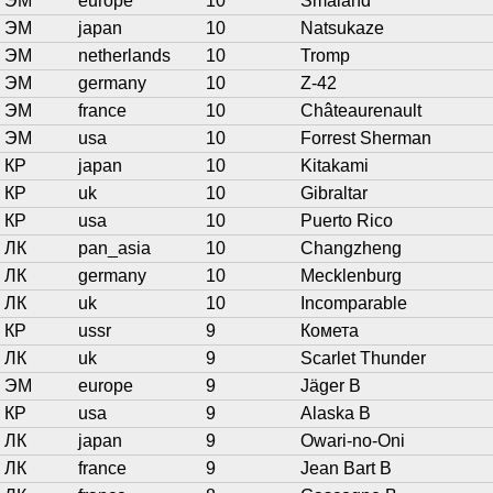
ЭМ
europe
10
Småland
ЭМ
japan
10
Natsukaze
ЭМ
netherlands
10
Tromp
ЭМ
germany
10
Z-42
ЭМ
france
10
Châteaurenault
ЭМ
usa
10
Forrest Sherman
КР
japan
10
Kitakami
КР
uk
10
Gibraltar
КР
usa
10
Puerto Rico
ЛК
pan_asia
10
Changzheng
ЛК
germany
10
Mecklenburg
ЛК
uk
10
Incomparable
КР
ussr
9
Комета
ЛК
uk
9
Scarlet Thunder
ЭМ
europe
9
Jäger B
КР
usa
9
Alaska B
ЛК
japan
9
Owari-no-Oni
ЛК
france
9
Jean Bart B