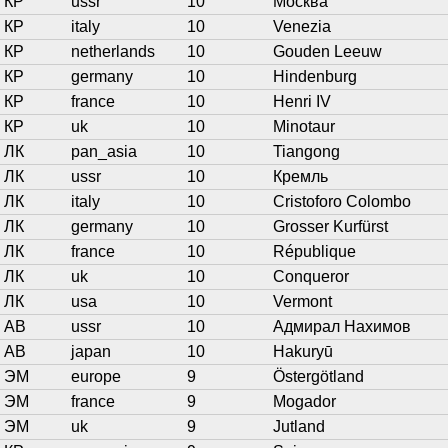
КР
ussr
10
Москва
КР
italy
10
Venezia
КР
netherlands
10
Gouden Leeuw
КР
germany
10
Hindenburg
КР
france
10
Henri IV
КР
uk
10
Minotaur
ЛК
pan_asia
10
Tiangong
ЛК
ussr
10
Кремль
ЛК
italy
10
Cristoforo Colombo
ЛК
germany
10
Grosser Kurfürst
ЛК
france
10
République
ЛК
uk
10
Conqueror
ЛК
usa
10
Vermont
АВ
ussr
10
Адмирал Нахимов
АВ
japan
10
Hakuryū
ЭМ
europe
9
Östergötland
ЭМ
france
9
Mogador
ЭМ
uk
9
Jutland