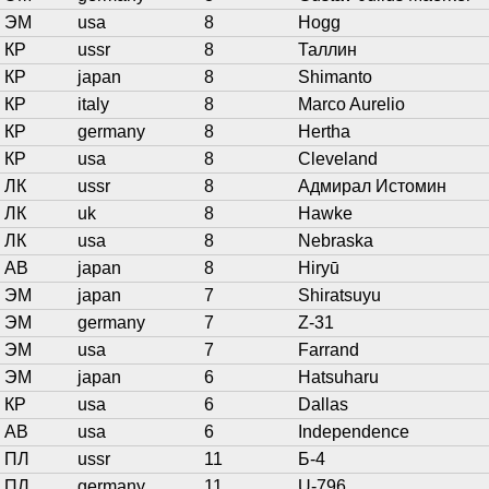
ЭМ
usa
8
Hogg
КР
ussr
8
Таллин
КР
japan
8
Shimanto
КР
italy
8
Marco Aurelio
КР
germany
8
Hertha
КР
usa
8
Cleveland
ЛК
ussr
8
Адмирал Истомин
ЛК
uk
8
Hawke
ЛК
usa
8
Nebraska
АВ
japan
8
Hiryū
ЭМ
japan
7
Shiratsuyu
ЭМ
germany
7
Z-31
ЭМ
usa
7
Farrand
ЭМ
japan
6
Hatsuharu
КР
usa
6
Dallas
АВ
usa
6
Independence
ПЛ
ussr
11
Б-4
ПЛ
germany
11
U-796