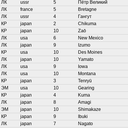
ЛК
ussr
5
Пётр Великий
ЛК
france
5
Bretagne
ЛК
ussr
4
Гангут
КР
japan
2
Chikuma
КР
japan
10
Zaō
ЛК
usa
6
New Mexico
ЛК
japan
9
Izumo
КР
usa
10
Des Moines
ЛК
japan
10
Yamato
ЛК
usa
9
Iowa
ЛК
usa
10
Montana
КР
japan
3
Tenryū
ЭМ
usa
10
Gearing
КР
japan
4
Kuma
ЛК
japan
8
Amagi
ЭМ
japan
10
Shimakaze
КР
japan
9
Ibuki
ЛК
japan
7
Nagato