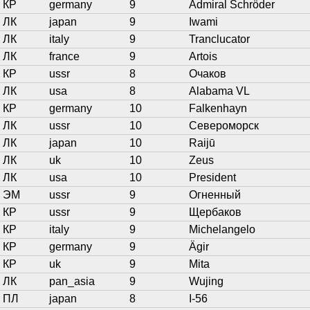
КР
germany
9
Admiral Schröder
ЛК
japan
9
Iwami
ЛК
italy
9
Tranclucator
ЛК
france
9
Artois
КР
ussr
8
Очаков
ЛК
usa
8
Alabama VL
КР
germany
10
Falkenhayn
ЛК
ussr
10
Североморск
ЛК
japan
10
Raijū
ЛК
uk
10
Zeus
ЛК
usa
10
President
ЭМ
ussr
9
Огненный
КР
ussr
9
Щербаков
КР
italy
9
Michelangelo
КР
germany
9
Ägir
КР
uk
9
Mita
ЛК
pan_asia
9
Wujing
ПЛ
japan
8
I-56