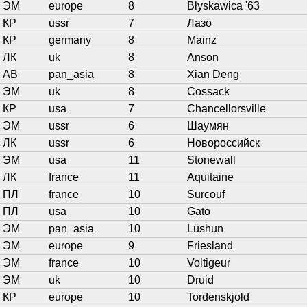
ЭМ
europe
8
Błyskawica '63
КР
ussr
7
Лазо
КР
germany
8
Mainz
ЛК
uk
8
Anson
АВ
pan_asia
8
Xian Deng
ЭМ
uk
8
Cossack
КР
usa
7
Chancellorsville
ЭМ
ussr
6
Шаумян
ЛК
ussr
6
Новороссийск
ЭМ
usa
11
Stonewall
ЛК
france
11
Aquitaine
ПЛ
france
10
Surcouf
ПЛ
usa
10
Gato
ЭМ
pan_asia
10
Lüshun
ЭМ
europe
9
Friesland
ЭМ
france
10
Voltigeur
ЭМ
uk
10
Druid
КР
europe
10
Tordenskjold