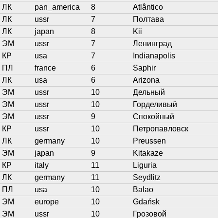
ЛК
pan_america
8
Atlântico
ЛК
ussr
7
Полтава
ЛК
japan
8
Kii
ЭМ
ussr
7
Ленинград
КР
usa
7
Indianapolis
ПЛ
france
6
Saphir
ЛК
usa
6
Arizona
ЭМ
ussr
10
Дельный
ЭМ
ussr
10
Горделивый
ЭМ
ussr
9
Спокойный
КР
ussr
10
Петропавловск
ЛК
germany
10
Preussen
ЭМ
japan
9
Kitakaze
КР
italy
11
Liguria
ЛК
germany
11
Seydlitz
ПЛ
usa
10
Balao
ЭМ
europe
10
Gdańsk
ЭМ
ussr
10
Грозовой