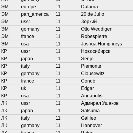
ЭМ
europe
11
Dalarna
ЭМ
pan_america
11
20 de Julio
ЭМ
ussr
11
Зоркий
ЭМ
germany
11
Otto Weddigen
ЭМ
france
11
Robespierre
ЭМ
usa
11
Joshua Humphreys
КР
ussr
11
Новосибирск
КР
japan
11
Senjō
КР
italy
11
Piemonte
КР
germany
11
Clausewitz
КР
france
11
Condé
КР
uk
11
Edgar
КР
usa
11
Annapolis
ЛК
ussr
11
Адмирал Ушаков
ЛК
japan
11
Satsuma
ЛК
italy
11
Galileo
ЛК
germany
11
Hannover
ЛК
france
11
Patrie