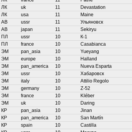
ЛК
uk
11
Devastation
ЛК
usa
11
Maine
АВ
ussr
11
Ульяновск
АВ
japan
11
Sekiryu
ПЛ
ussr
10
К-1
ПЛ
france
10
Casabianca
ЭМ
pan_asia
10
Yueyang
ЭМ
europe
10
Halland
ЭМ
pan_america
10
Nueva Esparta
ЭМ
ussr
10
Хабаровск
ЭМ
italy
10
Attilio Regolo
ЭМ
germany
10
Z-52
ЭМ
france
10
Kléber
ЭМ
uk
10
Daring
КР
pan_asia
10
Jinan
КР
pan_america
10
San Martín
КР
spain
10
Castilla