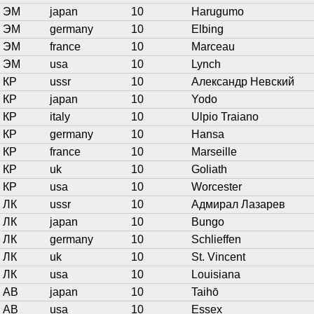
ЭМ
japan
10
Harugumo
ЭМ
germany
10
Elbing
ЭМ
france
10
Marceau
ЭМ
usa
10
Lynch
КР
ussr
10
Александр Невский
КР
japan
10
Yodo
КР
italy
10
Ulpio Traiano
КР
germany
10
Hansa
КР
france
10
Marseille
КР
uk
10
Goliath
КР
usa
10
Worcester
ЛК
ussr
10
Адмирал Лазарев
ЛК
japan
10
Bungo
ЛК
germany
10
Schlieffen
ЛК
uk
10
St. Vincent
ЛК
usa
10
Louisiana
АВ
japan
10
Taihō
АВ
usa
10
Essex