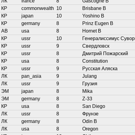
ЛК
france
8
Gascogne B
КР
commonwealth
10
Brisbane B
КР
japan
10
Yoshino B
КР
germany
8
Prinz Eugen B
АВ
usa
8
Hornet B
КР
ussr
10
Генералиссимус Сувор
КР
ussr
9
Свердловск
КР
ussr
8
Дмитрий Пожарский
КР
usa
8
Constitution
КР
ussr
9
Русская Аляска
ЛК
pan_asia
9
Julang
ЛК
ussr
9
Грузия
ЭМ
japan
8
Mika
ЭМ
germany
8
Z-33
КР
usa
8
San Diego
ЛК
ussr
8
Фрунзе
ЛК
germany
8
Odin B
ЛК
usa
8
Oregon