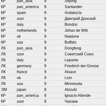
КР
pan_asia
9
Sejong
КР
pan_america
9
Santander
КР
spain
9
Andalucía
КР
ussr
9
Дмитрий Донской
КР
italy
9
Brindisi
КР
netherlands
9
Johan de Witt
КР
uk
9
Neptune
КР
usa
9
Buffalo
ЛК
pan_asia
9
Dongfeng
ЛК
ussr
9
Советский Союз
ЛК
italy
9
Lepanto
ЛК
germany
9
Friedrich der Grosse
ЛК
france
9
Alsace
ЛК
uk
9
Lion
ЛК
usa
9
Minnesota
ЭМ
japan
8
Akizuki
КР
pan_america
8
Ignacio Allende
КР
ussr
8
Чапаев