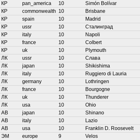
КР
pan_america
10
Simón Bolívar
КР
commonwealth
10
Brisbane
КР
spain
10
Madrid
КР
ussr
10
Сталинград
КР
italy
10
Napoli
КР
france
10
Colbert
КР
uk
10
Plymouth
ЛК
ussr
10
Слава
ЛК
japan
10
Shikishima
ЛК
italy
10
Ruggiero di Lauria
ЛК
germany
10
Lothringen
ЛК
france
10
Bourgogne
ЛК
uk
10
Thunderer
ЛК
usa
10
Ohio
АВ
japan
10
Shinano
АВ
italy
10
Lazio
АВ
usa
10
Franklin D. Roosevelt
ЭМ
europe
9
Velos