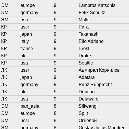
ЭМ
europe
9
Lambros Katsonis
ЭМ
germany
9
Felix Schultz
ЭМ
usa
9
Maffitt
КР
ussr
9
Рига
КР
japan
9
Takahashi
КР
italy
9
Elio Adriano
КР
france
9
Brest
КР
uk
9
Drake
КР
usa
9
Seattle
ЛК
ussr
9
Адмирал Корнилов
ЛК
japan
9
Adatara
ЛК
germany
9
Prinz Rupprecht
ЛК
uk
9
Duncan
ЛК
usa
9
Delaware
ЭМ
pan_asia
8
Siliwangi
ЭМ
europe
8
Split
ЭМ
ussr
8
Огневой
ЭМ
germany
8
Gustav-Julius Maerker