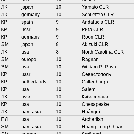
ЛК
japan
10
Yamato CLR
ЛК
germany
10
Schlieffen CLR
КР
spain
9
Andalucía CLR
КР
ussr
9
Рига CLR
КР
germany
9
Roon CLR
ЭМ
japan
8
Akizuki CLR
ЛК
usa
8
North Carolina CLR
ЭМ
europe
10
Ragnar
ЭМ
usa
10
William R. Rush
КР
ussr
10
Севастополь
КР
netherlands
10
Callenburgh
КР
usa
10
Salem
ЛК
ussr
10
Киберслава
КР
usa
10
Chesapeake
ЛК
pan_asia
10
Huángdì
ПЛ
usa
10
Archerfish
ЭМ
pan_asia
10
Huang Long Chuan