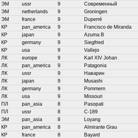
ЭМ
ussr
9
Современный
ЭМ
netherlands
9
Groningen
ЭМ
france
9
Duperré
КР
pan_america
9
Francisco de Miranda
КР
japan
9
Azuma B
КР
germany
9
Siegfried
КР
usa
9
Vallejo
ЛК
europe
9
Karl XIV Johan
ЛК
pan_america
9
Patagonia
ЛК
ussr
9
Наварин
ЛК
japan
9
Musashi
ЛК
germany
9
Pommern
ЛК
usa
9
Missouri
ПЛ
pan_asia
8
Pasopati
ПЛ
ussr
8
С-189
ЭМ
pan_asia
8
Loyang
КР
pan_america
8
Almirante Grau
КР
france
8
Bayard