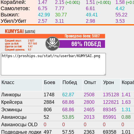
Кораблей:
1.47
2.15
1.51
1.58
(+0.001)
(+0.001)
(+0.
Самолетов:
6.75
7.77
6.61
4.42
Выжил:
42.99
30.77
49.41
55.22
Убил/Убит
2.57
3.11
2.98
3.53
Класс
Боев
Побед
Опыт
Урон
Кора
Линкоры
1748
62.87
2508
135128
1.41
Крейсера
2884
68.86
2800
122821
1.63
Эсминцы
806
68.86
2465
89345
1.31
Авианосцы
52
53.85
2013
85991
0.88
Авианосцы OLD
0
0
0
0
0
Подводные лодки
497
57.55
2363
69358
1.01