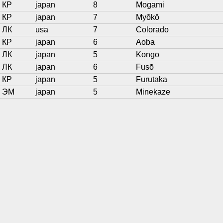
КР
japan
8
Mogami
КР
japan
7
Myōkō
ЛК
usa
7
Colorado
КР
japan
6
Aoba
ЛК
japan
5
Kongō
ЛК
japan
6
Fusō
КР
japan
5
Furutaka
ЭМ
japan
5
Minekaze