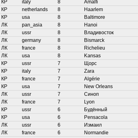
КР
italy
8
Amalfi
КР
netherlands
8
Haarlem
КР
usa
8
Baltimore
ЛК
pan_asia
8
Hanoi
ЛК
ussr
8
Владивосток
ЛК
germany
8
Bismarck
ЛК
france
8
Richelieu
ЛК
usa
8
Kansas
КР
ussr
7
Щорс
КР
italy
7
Zara
КР
france
7
Algérie
КР
usa
7
New Orleans
ЛК
ussr
7
Синоп
ЛК
france
7
Lyon
КР
ussr
6
Будённый
КР
usa
6
Pensacola
ЛК
ussr
6
Измаил
ЛК
france
6
Normandie