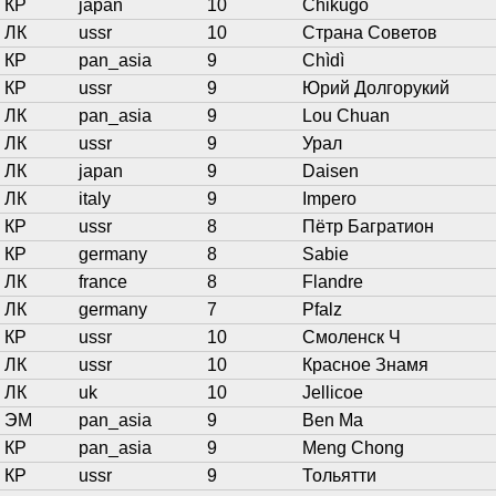
КР
japan
10
Chikugo
ЛК
ussr
10
Страна Советов
КР
pan_asia
9
Chìdì
КР
ussr
9
Юрий Долгорукий
ЛК
pan_asia
9
Lou Chuan
ЛК
ussr
9
Урал
ЛК
japan
9
Daisen
ЛК
italy
9
Impero
КР
ussr
8
Пётр Багратион
КР
germany
8
Sabie
ЛК
france
8
Flandre
ЛК
germany
7
Pfalz
КР
ussr
10
Смоленск Ч
ЛК
ussr
10
Красное Знамя
ЛК
uk
10
Jellicoe
ЭМ
pan_asia
9
Ben Ma
КР
pan_asia
9
Meng Chong
КР
ussr
9
Тольятти