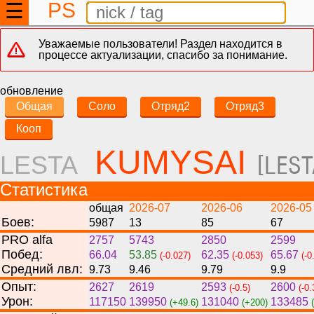
PS
☰
Уважаемые пользователи! Раздел находится в
процессе актуализации, спасибо за понимание.
обновление
Общая
Соло
Отряд2
Отряд3
Кооп
KUMYSAI
LESTA
[LEST
Статистика
общая
2026-07
2026-06
2026-05
Боев:
5987
13
85
67
PRO alfa
2757
5743
2850
2599
Побед:
66.04
53.85
62.35
65.67
(-0.027)
(-0.053)
(-0
Средний лвл:
9.73
9.46
9.79
9.9
Опыт:
2627
2619
2593
2600
(-0.5)
(-0.
Урон:
117150
139950
131040
133485
(+49.6)
(+200)