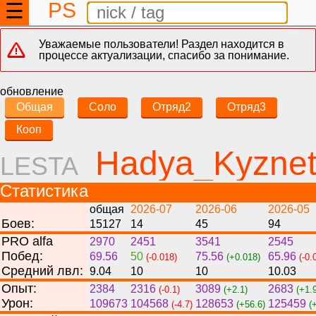
PS
☰
Уважаемые пользователи! Раздел находится в
процессе актуализации, спасибо за понимание.
обновление
Общая
Соло
Отряд2
Отряд3
Кооп
Hadya_Kyznet
LESTA
Статистика
общая
2026-07
2026-06
2026-05
Боев:
15127
14
45
94
PRO alfa
2970
2451
3541
2545
Побед:
69.56
50
75.56
65.96
(-0.018)
(+0.018)
(-0.
Средний лвл:
9.04
10
10
10.03
Опыт:
2384
2316
3089
2683
(-0.1)
(+2.1)
(+1.
Урон:
109673
104568
128653
125459
(-4.7)
(+56.6)
(