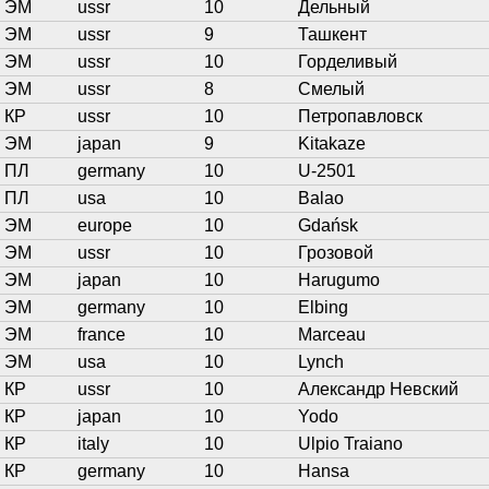
ЭМ
ussr
10
Дельный
ЭМ
ussr
9
Ташкент
ЭМ
ussr
10
Горделивый
ЭМ
ussr
8
Смелый
КР
ussr
10
Петропавловск
ЭМ
japan
9
Kitakaze
ПЛ
germany
10
U-2501
ПЛ
usa
10
Balao
ЭМ
europe
10
Gdańsk
ЭМ
ussr
10
Грозовой
ЭМ
japan
10
Harugumo
ЭМ
germany
10
Elbing
ЭМ
france
10
Marceau
ЭМ
usa
10
Lynch
КР
ussr
10
Александр Невский
КР
japan
10
Yodo
КР
italy
10
Ulpio Traiano
КР
germany
10
Hansa