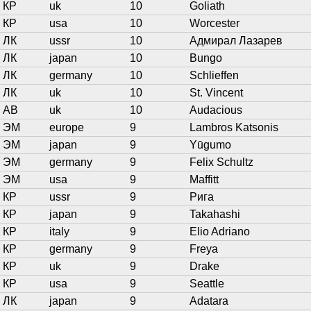
КР
uk
10
Goliath
КР
usa
10
Worcester
ЛК
ussr
10
Адмирал Лазарев
ЛК
japan
10
Bungo
ЛК
germany
10
Schlieffen
ЛК
uk
10
St. Vincent
АВ
uk
10
Audacious
ЭМ
europe
9
Lambros Katsonis
ЭМ
japan
9
Yūgumo
ЭМ
germany
9
Felix Schultz
ЭМ
usa
9
Maffitt
КР
ussr
9
Рига
КР
japan
9
Takahashi
КР
italy
9
Elio Adriano
КР
germany
9
Freya
КР
uk
9
Drake
КР
usa
9
Seattle
ЛК
japan
9
Adatara