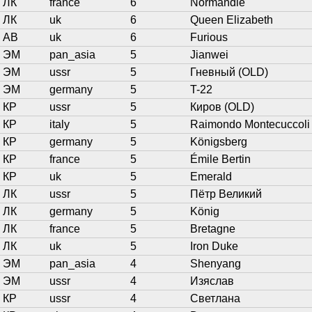
ЛК
france
6
Normandie
ЛК
uk
6
Queen Elizabeth
АВ
uk
6
Furious
ЭМ
pan_asia
5
Jianwei
ЭМ
ussr
5
Гневный (OLD)
ЭМ
germany
5
T-22
КР
ussr
5
Киров (OLD)
КР
italy
5
Raimondo Montecuccoli
КР
germany
5
Königsberg
КР
france
5
Émile Bertin
КР
uk
5
Emerald
ЛК
ussr
5
Пётр Великий
ЛК
germany
5
König
ЛК
france
5
Bretagne
ЛК
uk
5
Iron Duke
ЭМ
pan_asia
4
Shenyang
ЭМ
ussr
4
Изяслав
КР
ussr
4
Светлана