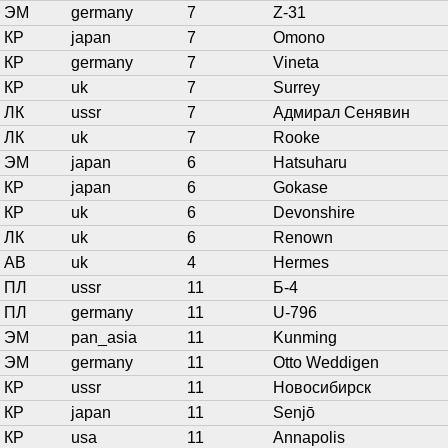
ЭМ
germany
7
Z-31
КР
japan
7
Omono
КР
germany
7
Vineta
КР
uk
7
Surrey
ЛК
ussr
7
Адмирал Сенявин
ЛК
uk
7
Rooke
ЭМ
japan
6
Hatsuharu
КР
japan
6
Gokase
КР
uk
6
Devonshire
ЛК
uk
6
Renown
АВ
uk
4
Hermes
ПЛ
ussr
11
Б-4
ПЛ
germany
11
U-796
ЭМ
pan_asia
11
Kunming
ЭМ
germany
11
Otto Weddigen
КР
ussr
11
Новосибирск
КР
japan
11
Senjō
КР
usa
11
Annapolis