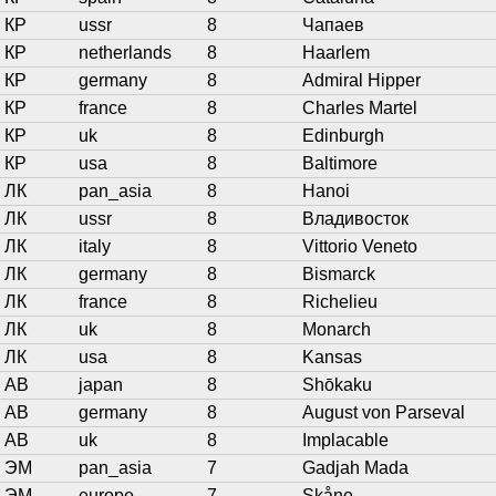
КР
ussr
8
Чапаев
КР
netherlands
8
Haarlem
КР
germany
8
Admiral Hipper
КР
france
8
Charles Martel
КР
uk
8
Edinburgh
КР
usa
8
Baltimore
ЛК
pan_asia
8
Hanoi
ЛК
ussr
8
Владивосток
ЛК
italy
8
Vittorio Veneto
ЛК
germany
8
Bismarck
ЛК
france
8
Richelieu
ЛК
uk
8
Monarch
ЛК
usa
8
Kansas
АВ
japan
8
Shōkaku
АВ
germany
8
August von Parseval
АВ
uk
8
Implacable
ЭМ
pan_asia
7
Gadjah Mada
ЭМ
europe
7
Skåne