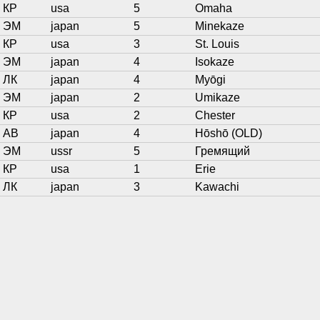
КР
usa
5
Omaha
ЭМ
japan
5
Minekaze
КР
usa
3
St. Louis
ЭМ
japan
4
Isokaze
ЛК
japan
4
Myōgi
ЭМ
japan
2
Umikaze
КР
usa
2
Chester
АВ
japan
4
Hōshō (OLD)
ЭМ
ussr
5
Гремящий
КР
usa
1
Erie
ЛК
japan
3
Kawachi