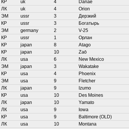
КР
uk
4
Danae
ЛК
uk
4
Orion
ЭМ
ussr
3
Дерзкий
КР
ussr
3
Богатырь
ЭМ
germany
2
V-25
КР
ussr
1
Орлан
КР
japan
8
Atago
КР
japan
10
Zaō
ЛК
usa
6
New Mexico
ЭМ
japan
3
Wakatake
КР
usa
4
Phoenix
ЭМ
usa
9
Fletcher
ЛК
japan
9
Izumo
КР
usa
10
Des Moines
ЛК
japan
10
Yamato
ЛК
usa
9
Iowa
КР
usa
9
Baltimore (OLD)
ЛК
usa
10
Montana