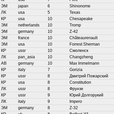
ЭМ
japan
6
Shinonome
ЛК
usa
5
Texas
КР
usa
10
Chesapeake
ЭМ
netherlands
10
Tromp
ЭМ
germany
10
Z-42
ЭМ
france
10
Châteaurenault
ЭМ
usa
10
Forrest Sherman
КР
ussr
10
Смоленск
ЛК
pan_asia
10
Changzheng
АВ
germany
10
Max Immelmann
КР
italy
7
Gorizia
КР
ussr
8
Дмитрий Пожарский
КР
usa
8
Constitution
ЛК
ussr
8
Фрунзе
КР
ussr
9
Юрий Долгорукий
ЛК
italy
9
Impero
ЭМ
germany
8
Z-32