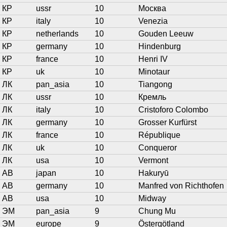
КР
ussr
10
Москва
КР
italy
10
Venezia
КР
netherlands
10
Gouden Leeuw
КР
germany
10
Hindenburg
КР
france
10
Henri IV
КР
uk
10
Minotaur
ЛК
pan_asia
10
Tiangong
ЛК
ussr
10
Кремль
ЛК
italy
10
Cristoforo Colombo
ЛК
germany
10
Grosser Kurfürst
ЛК
france
10
République
ЛК
uk
10
Conqueror
ЛК
usa
10
Vermont
АВ
japan
10
Hakuryū
АВ
germany
10
Manfred von Richthofen
АВ
usa
10
Midway
ЭМ
pan_asia
9
Chung Mu
ЭМ
europe
9
Östergötland