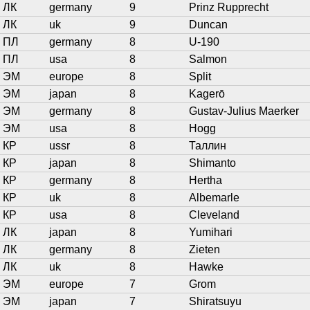
ЛК
germany
9
Prinz Rupprecht
ЛК
uk
9
Duncan
ПЛ
germany
8
U-190
ПЛ
usa
8
Salmon
ЭМ
europe
8
Split
ЭМ
japan
8
Kagerō
ЭМ
germany
8
Gustav-Julius Maerker
ЭМ
usa
8
Hogg
КР
ussr
8
Таллин
КР
japan
8
Shimanto
КР
germany
8
Hertha
КР
uk
8
Albemarle
КР
usa
8
Cleveland
ЛК
japan
8
Yumihari
ЛК
germany
8
Zieten
ЛК
uk
8
Hawke
ЭМ
europe
7
Grom
ЭМ
japan
7
Shiratsuyu