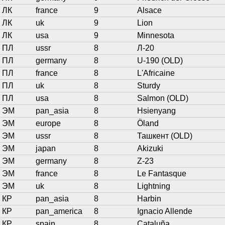
ЛК
france
9
Alsace
ЛК
uk
9
Lion
ЛК
usa
9
Minnesota
ПЛ
ussr
8
Л-20
ПЛ
germany
8
U-190 (OLD)
ПЛ
france
8
L'Africaine
ПЛ
uk
8
Sturdy
ПЛ
usa
8
Salmon (OLD)
ЭМ
pan_asia
8
Hsienyang
ЭМ
europe
8
Öland
ЭМ
ussr
8
Ташкент (OLD)
ЭМ
japan
8
Akizuki
ЭМ
germany
8
Z-23
ЭМ
france
8
Le Fantasque
ЭМ
uk
8
Lightning
КР
pan_asia
8
Harbin
КР
pan_america
8
Ignacio Allende
КР
spain
8
Cataluña