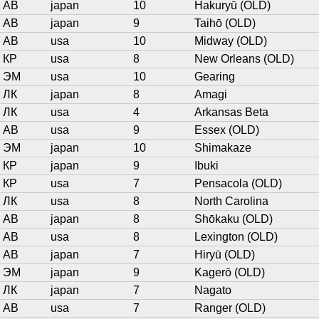
АВ
japan
10
Hakuryū (OLD)
АВ
japan
9
Taihō (OLD)
АВ
usa
10
Midway (OLD)
КР
usa
8
New Orleans (OLD)
ЭМ
usa
10
Gearing
ЛК
japan
8
Amagi
ЛК
usa
4
Arkansas Beta
АВ
usa
9
Essex (OLD)
ЭМ
japan
10
Shimakaze
КР
japan
9
Ibuki
КР
usa
7
Pensacola (OLD)
ЛК
usa
8
North Carolina
АВ
japan
8
Shōkaku (OLD)
АВ
usa
8
Lexington (OLD)
АВ
japan
7
Hiryū (OLD)
ЭМ
japan
9
Kagerō (OLD)
ЛК
japan
7
Nagato
АВ
usa
7
Ranger (OLD)