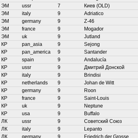
ЭМ
ussr
7
Киев (OLD)
ЭМ
italy
9
Adriatico
ЭМ
germany
9
Z-46
ЭМ
france
9
Mogador
ЭМ
uk
9
Jutland
КР
pan_asia
9
Sejong
КР
pan_america
9
Santander
КР
spain
9
Andalucía
КР
ussr
9
Дмитрий Донской
КР
italy
9
Brindisi
КР
netherlands
9
Johan de Witt
КР
germany
9
Roon
КР
france
9
Saint-Louis
КР
uk
9
Neptune
КР
usa
9
Buffalo
ЛК
ussr
9
Советский Союз
ЛК
italy
9
Lepanto
ЛК
germany
9
Friedrich der Grosse