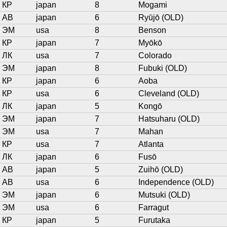
КР
japan
8
Mogami
АВ
japan
6
Ryūjō (OLD)
ЭМ
usa
8
Benson
КР
japan
7
Myōkō
ЛК
usa
7
Colorado
ЭМ
japan
8
Fubuki (OLD)
КР
japan
6
Aoba
КР
usa
6
Cleveland (OLD)
ЛК
japan
5
Kongō
ЭМ
japan
7
Hatsuharu (OLD)
ЭМ
usa
7
Mahan
КР
usa
7
Atlanta
ЛК
japan
6
Fusō
АВ
japan
5
Zuihō (OLD)
АВ
usa
6
Independence (OLD)
ЭМ
japan
6
Mutsuki (OLD)
ЭМ
usa
6
Farragut
КР
japan
5
Furutaka