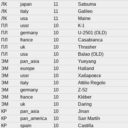
ЛК
japan
11
Satsuma
ЛК
italy
11
Galileo
ЛК
usa
11
Maine
ПЛ
ussr
10
К-1
ПЛ
germany
10
U-2501 (OLD)
ПЛ
france
10
Casabianca
ПЛ
uk
10
Thrasher
ПЛ
usa
10
Balao (OLD)
ЭМ
pan_asia
10
Yueyang
ЭМ
europe
10
Halland
ЭМ
ussr
10
Хабаровск
ЭМ
italy
10
Attilio Regolo
ЭМ
germany
10
Z-52
ЭМ
france
10
Kléber
ЭМ
uk
10
Daring
КР
pan_asia
10
Jinan
КР
pan_america
10
San Martín
КР
spain
10
Castilla