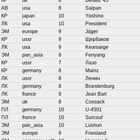
КР
uk
8
Belfast '43
АВ
usa
8
Saipan
КР
japan
10
Yoshino
ЛК
usa
10
President
ЭМ
europe
9
Jäger
КР
ussr
9
Щербаков
ЛК
usa
9
Kearsarge
ЭМ
pan_asia
8
Fenyang
КР
ussr
7
Лазо
КР
germany
8
Mainz
ЛК
ussr
8
Ленин
ЛК
germany
8
Brandenburg
ЛК
france
9
Jean Bart
ЭМ
uk
8
Cossack
ПЛ
germany
10
U-4501
ПЛ
france
10
Surcouf
ЭМ
pan_asia
10
Lüshun
ЭМ
europe
9
Friesland