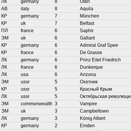
ЛК
germany
8
Odin
АВ
italy
8
Aquila
КР
germany
7
München
КР
uk
7
Belfast
ПЛ
france
6
Saphir
ЭМ
uk
6
Gallant
КР
germany
6
Admiral Graf Spee
КР
france
6
De Grasse
ЛК
germany
6
Prinz Eitel Friedrich
ЛК
france
6
Dunkerque
ЛК
usa
6
Arizona
ЭМ
ussr
5
Охотник
КР
ussr
5
Красный Крым
ЛК
ussr
5
Октябрьская революци
ЭМ
commonwealth
3
Vampire
ЭМ
uk
3
Campbeltown
ЛК
germany
3
König Albert
КР
germany
2
Emden