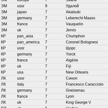
ЭМ
ussr
9
Удалой
ЭМ
japan
7
Akatsuki
ЭМ
germany
7
Leberecht Maass
ЭМ
france
7
Vauquelin
ЭМ
uk
7
Jervis
КР
pan_asia
7
Chumphon
КР
pan_america
7
Coronel Bolognesi
КР
ussr
7
Щорс
КР
germany
7
Yorck
КР
france
7
Algérie
КР
uk
7
Fiji
КР
usa
7
New Orleans
ЛК
ussr
7
Синоп
ЛК
italy
7
Francesco Caracciolo
ЛК
germany
7
Gneisenau
ЛК
france
7
Lyon
ЛК
uk
7
King George V