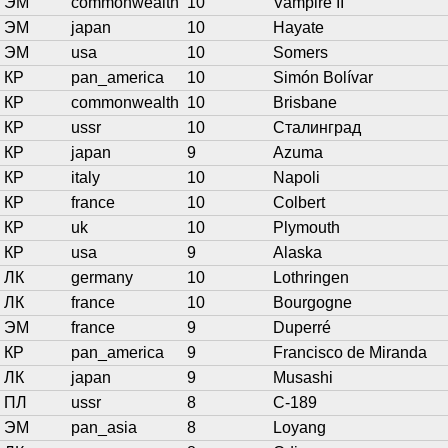
ЭМ
commonwealth
10
Vampire II
ЭМ
japan
10
Hayate
ЭМ
usa
10
Somers
КР
pan_america
10
Simón Bolívar
КР
commonwealth
10
Brisbane
КР
ussr
10
Сталинград
КР
japan
9
Azuma
КР
italy
10
Napoli
КР
france
10
Colbert
КР
uk
10
Plymouth
КР
usa
9
Alaska
ЛК
germany
10
Lothringen
ЛК
france
10
Bourgogne
ЭМ
france
9
Duperré
КР
pan_america
9
Francisco de Miranda
ЛК
japan
9
Musashi
ПЛ
ussr
8
С-189
ЭМ
pan_asia
8
Loyang