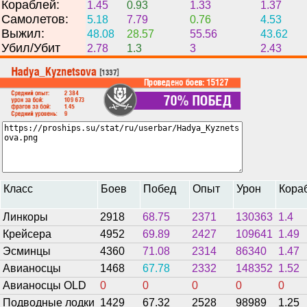
Кораблей:
1.45
0.93
1.33
1.37
Самолетов:
5.18
7.79
0.76
4.53
Выжил:
48.08
28.57
55.56
43.62
Убил/Убит
2.78
1.3
3
2.43
Класс
Боев
Побед
Опыт
Урон
Кора
Линкоры
2918
68.75
2371
130363
1.4
Крейсера
4952
69.89
2427
109641
1.49
Эсминцы
4360
71.08
2314
86340
1.47
Авианосцы
1468
67.78
2332
148352
1.52
Авианосцы OLD
0
0
0
0
0
Подводные лодки
1429
67.32
2528
98989
1.25