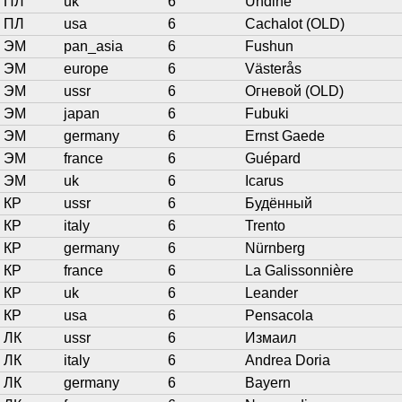
ПЛ
uk
6
Undine
ПЛ
usa
6
Cachalot (OLD)
ЭМ
pan_asia
6
Fushun
ЭМ
europe
6
Västerås
ЭМ
ussr
6
Огневой (OLD)
ЭМ
japan
6
Fubuki
ЭМ
germany
6
Ernst Gaede
ЭМ
france
6
Guépard
ЭМ
uk
6
Icarus
КР
ussr
6
Будённый
КР
italy
6
Trento
КР
germany
6
Nürnberg
КР
france
6
La Galissonnière
КР
uk
6
Leander
КР
usa
6
Pensacola
ЛК
ussr
6
Измаил
ЛК
italy
6
Andrea Doria
ЛК
germany
6
Bayern