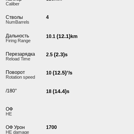
Caliber
Стволы
4
NumBarrels
Дальность
(12.1)
10.1
km
Firing Range
Перезарядка
(2.3)
2.5
s
Reload Time
Поворот
(12.5)
10
°/s
Rotation speed
/180°
(14.4)
18
s
ОФ
HE
ОФ Урон
1700
HE damage