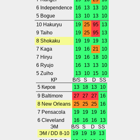
6 Independence
16
13
13
10
5 Bogue
13
10
13
10
10 Hakuryu
19
25
95
13
9 Taiho
19
25
95
13
8 Shokaku
19
19
19
13
7 Kaga
19
16
21
10
7 Hiryu
19
16
18
10
6 Ryujo
16
13
13
10
5 Zuiho
13
10
15
10
КР
B/S
S
D
SS
5 Киров
13
18
13
10
9 Baltimore
27
27
27
16
8 New Orleans
25
25
25
16
7 Pensacola
19
19
19
16
6 Cleveland
16
16
16
13
ЭМ
B/S
S
D
SS
ЭМ / DD 8-10
19
19
19
13