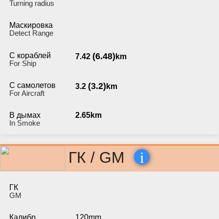
Turning radius
Маскировка
Detect Range
С кораблей
(6.48)
7.42
km
For Ship
С самолетов
(3.2)
3.2
km
For Aircraft
В дымах
2.65km
In Smoke
i
ГК / GM
ГК
GM
Калибр
120mm