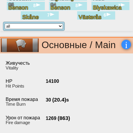
G5
G4
8
8
7
Benson
Benson
Błyskawica
7
6
Skåne
Västerås
i
Основные / Main
Живучесть
Vitality
HP
14100
Hit Points
Время пожара
(20.4)
30
s
Time Burn
Урон от пожара
(863)
1269
Fire damage