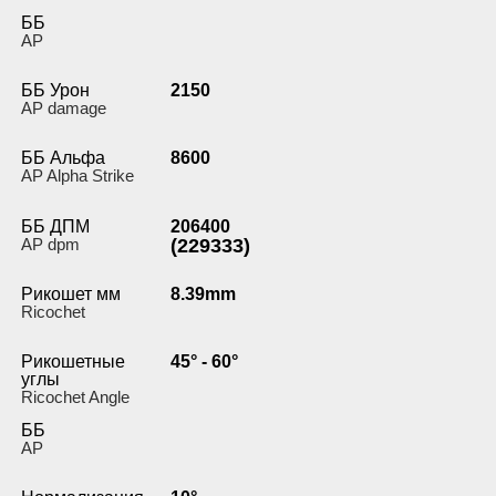
ББ
AP
ББ Урон
2150
AP damage
ББ Альфа
8600
AP Alpha Strike
ББ ДПМ
206400
AP dpm
(229333)
Рикошет мм
8.39mm
Ricochet
Рикошетные
45° - 60°
углы
Ricochet Angle
ББ
AP