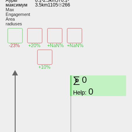
Ауры
0.1-2.5km570.1-
максимум
3.5km1105☉266
Max
Engagement
Area
radiuses
-23%
+20%
+NaN%
+NaN%
+10%
⨊
0
0
Help: