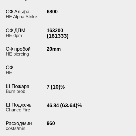
ОФ Альфа
6800
HE Alpha Strike
ОФ ДПМ
163200
HE dpm
(181333)
ОФ пробой
20mm
HE piercing
ОФ
HE
Ш.Пожара
(10)
7
%
Burn prob
Ш.Поджечь
(63.64)
46.84
%
Chance Fire
Расход/мин
960
costs/min