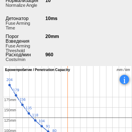
Нормализация
10°
Normalize Angle
Детонатор
10ms
Fuse Arming
Time
Порог
20mm
Взведения
Fuse Arming
Threshold
Расход/мин
960
Costs/min
Бронепробитие / Penetration Capacity
Бронепробитие / Penetration Capacity
mm / km
mm / km
i
204
204
179
179
156
156
175mm
175mm
135
135
150mm
150mm
118
118
125mm
125mm
104
104
91
91
80
80
100mm
100mm