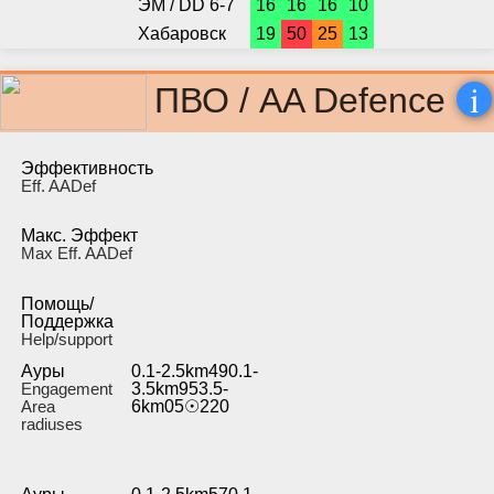
ЭМ / DD 6-7
16
16
16
10
Хабаровск
19
50
25
13
i
ПВО / AA Defence
Эффективность
Eff. AADef
Макс. Эффект
Max Eff. AADef
Помощь/
Поддержка
Help/support
Ауры
0.1-2.5km490.1-
Engagement
3.5km953.5-
Area
6km05☉220
radiuses