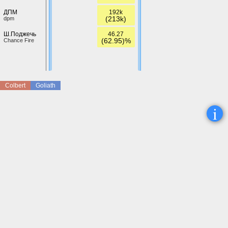
192k
ДПМ
(213k)
dpm
46.27
Ш.Поджечь
(62.95)%
Chance Fire
Colbert
Goliath
i