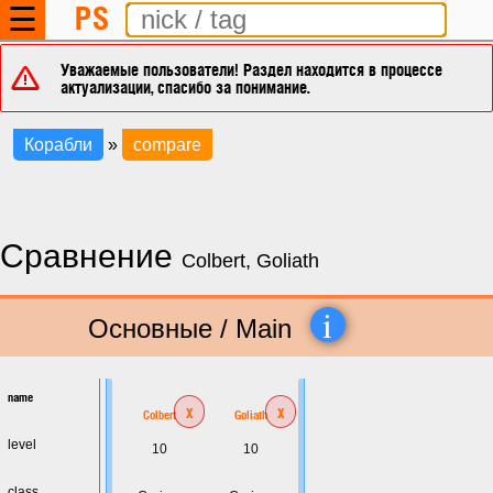
PS
☰
Уважаемые пользователи! Раздел находится в процессе
актуализации, спасибо за понимание.
Корабли
»
compare
Сравнение
Colbert, Goliath
i
Основные / Main
name
x
x
Colbert
Goliath
level
10
10
class