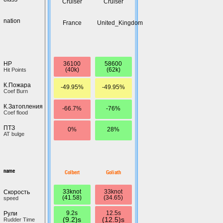
Cruiser
Cruiser
nation
France
United_Kingdom
36100
58600
HP
(40k)
(62k)
Hit Points
К.Пожара
-49.95%
-49.95%
Coef Burn
К.Затопления
-66.7%
-76%
Coef flood
ПТЗ
0%
28%
AT bulge
name
Colbert
Goliath
33knot
33knot
Скорость
(41.58)
(34.65)
speed
9.2s
12.5s
Рули
(9.2)s
(12.5)s
Rudder Time