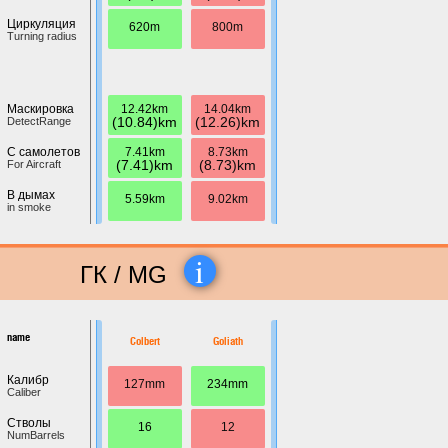
Циркуляция
620m
800m
Turning radius
12.42km
14.04km
Маскировка
(10.84)km
(12.26)km
DetectRange
7.41km
8.73km
С самолетов
(7.41)km
(8.73)km
For Aircraft
В дымах
5.59km
9.02km
in smoke
i
ГК / MG
name
Colbert
Goliath
Калибр
127mm
234mm
Caliber
Стволы
16
12
NumBarrels