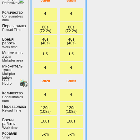
Colbert
Goliath
Defensive AA
Количество
4
4
Сonsumables
num
Перезарядка
80s
80s
Reload Time
(72.2s)
(72.2s)
40s
40s
Время
(40s)
(40s)
работы
Work time
Множитель
1.5
1.5
ауры
Multiplier area
Множитель
4
4
тучки
Multiplier
bubble
ГАП
Colbert
Goliath
Hydro
Количество
4
4
Сonsumables
num
Перезарядка
120s
120s
Reload Time
(108s)
(108s)
Время
100s
100s
работы
Work time
Корабли
5km
5km
Ships