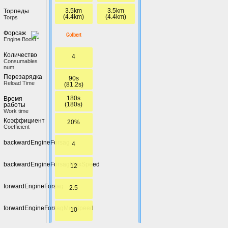
3.5km
3.5km
Торпеды
(4.4km)
(4.4km)
Torps
Форсаж
Colbert
Engine Boost
Количество
4
Сonsumables
num
Перезарядка
90s
Reload Time
(81.2s)
180s
Время
(180s)
работы
Work time
Коэффициент
20%
Coefficient
backwardEngineForsag
4
backwardEngineForsagMaxSpeed
12
forwardEngineForsag
2.5
forwardEngineForsagMaxSpeed
10