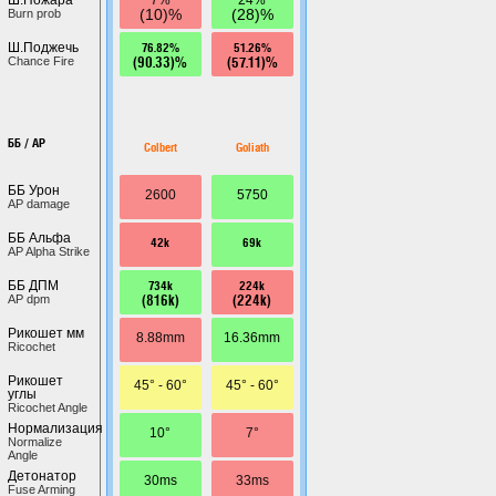
(10)%
(28)%
Burn prob
76.82%
51.26%
Ш.Поджечь
(90.33)%
(57.11)%
Chance Fire
ББ / AP
Colbert
Goliath
ББ Урон
2600
5750
AP damage
ББ Альфа
42k
69k
AP Alpha Strike
734k
224k
ББ ДПМ
(816k)
(224k)
AP dpm
Рикошет мм
8.88mm
16.36mm
Ricochet
Рикошет
45° - 60°
45° - 60°
углы
Ricochet Angle
Нормализация
10°
7°
Normalize
Angle
Детонатор
30ms
33ms
Fuse Arming