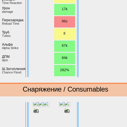
Time Reaction
Урон
17k
damage
Перезарядка
96s
Reload Time
Труб
8
Tubes
Альфа
67k
Alpha Strike
ДПМ
84k
dpm
Ш.Затопления
282%
Chance Flood
Снаряжение / Consumables