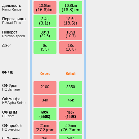
13.8km
16.8km
Дальность
(16.6)km
(16.8)km
Firing Range
3.4s
18.5s
Перезарядка
(3.1)s
(18.5)s
Reload Time
30°/s
10°/s
Поворот
(32.5)
(10.7)
Rotation speed
6s
18s
/180°
(5.5)
(16.8)
ОФ / HE
Colbert
Goliath
ОФ Урон
2100
3850
HE damage
ОФ Альфа
34k
46k
HE Alpha Strike
593k
150k
ОФ ДПМ
(659k)
(150k)
HE dpm
21mm
59mm
ОФ пробой
(27.3)mm
(76.7)mm
HE piercing
7%
24%
Ш.Пожара