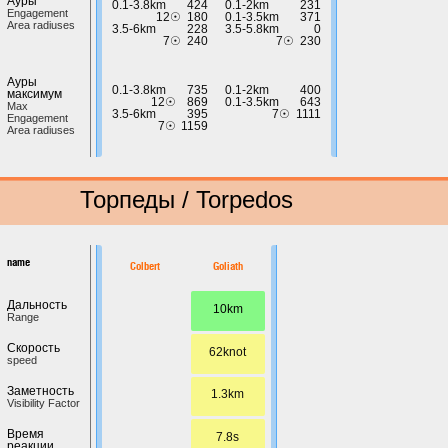
Ауры
0.1-3.8km
424
0.1-2km
231
Engagement
12☉
180
0.1-3.5km
371
Area radiuses
3.5-6km
228
3.5-5.8km
0
7☉
240
7☉
230
Ауры
0.1-3.8km
735
0.1-2km
400
максимум
12☉
869
0.1-3.5km
643
Max
3.5-6km
395
7☉
1111
Engagement
7☉
1159
Area radiuses
Торпеды / Torpedos
name
Colbert
Goliath
Дальность
10km
Range
Скорость
62knot
speed
Заметность
1.3km
Visibility Factor
Время
7.8s
реакции