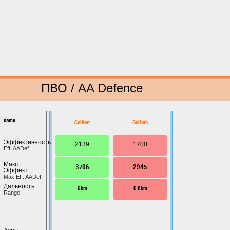
ПВО / AA Defence
name
Colbert
Goliath
Эффективность
2139
1700
Eff. AADef
Макс.
3706
2945
Эффект
Max Eff. AADef
Дальность
6km
5.8km
Range