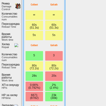
Ремка
Colbert
Goliath
Damage
Control
Количество
∞
∞
Сonsumables
num
Перезарядка
60s
60s
Reload Time
(51.3s)
(51.3s)
Время
5s
5s
работы
Work time
Хилка
Colbert
Goliath
Repair
Количество
5
3
Сonsumables
num
Перезарядка
80s
80s
Reload Time
(72.2s)
(72.2s)
Время
28s
20s
работы
Work time
0.66%
2%
ХП в секунду
(0.792%)
(2.4%)
HP/s
6671
23k
HP за хилку
(8782)
(30k)
HP/time
Заградка