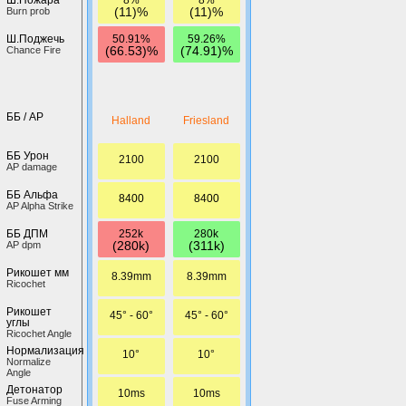
(11)%
(11)%
Burn prob
50.91%
59.26%
Ш.Поджечь
(66.53)%
(74.91)%
Chance Fire
ББ / AP
Halland
Friesland
ББ Урон
2100
2100
AP damage
ББ Альфа
8400
8400
AP Alpha Strike
252k
280k
ББ ДПМ
(280k)
(311k)
AP dpm
Рикошет мм
8.39mm
8.39mm
Ricochet
Рикошет
45° - 60°
45° - 60°
углы
Ricochet Angle
Нормализация
10°
10°
Normalize
Angle
Детонатор
10ms
10ms
Fuse Arming