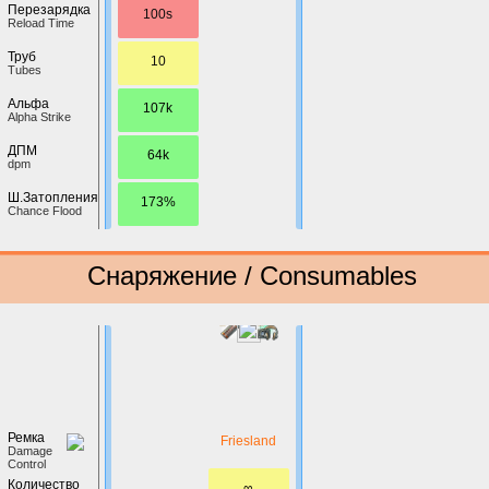
Перезарядка
100s
Reload Time
Труб
10
Tubes
Альфа
107k
Alpha Strike
ДПМ
64k
dpm
Ш.Затопления
173%
Chance Flood
Снаряжение / Consumables
Ремка
Friesland
Damage
Control
Количество
∞