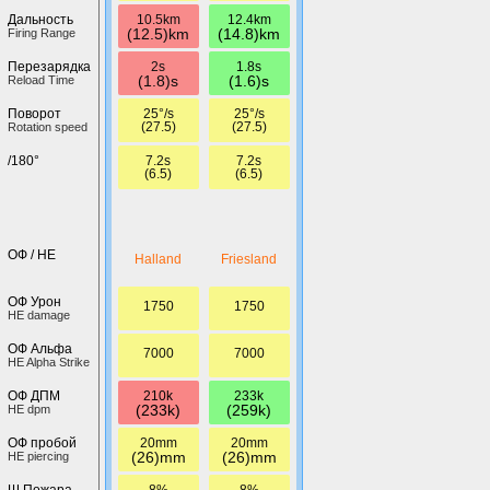
10.5km
12.4km
Дальность
(12.5)km
(14.8)km
Firing Range
2s
1.8s
Перезарядка
(1.8)s
(1.6)s
Reload Time
25°/s
25°/s
Поворот
(27.5)
(27.5)
Rotation speed
7.2s
7.2s
/180°
(6.5)
(6.5)
ОФ / HE
Halland
Friesland
ОФ Урон
1750
1750
HE damage
ОФ Альфа
7000
7000
HE Alpha Strike
210k
233k
ОФ ДПМ
(233k)
(259k)
HE dpm
20mm
20mm
ОФ пробой
(26)mm
(26)mm
HE piercing
8%
8%
Ш.Пожара