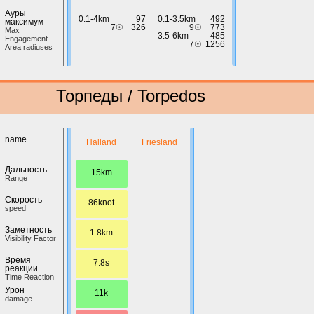
Ауры
0.1-4km
97
0.1-3.5km
492
максимум
7☉
326
9☉
773
Max
3.5-6km
485
Engagement
7☉
1256
Area radiuses
Торпеды / Torpedos
name
Halland
Friesland
Дальность
15km
Range
Скорость
86knot
speed
Заметность
1.8km
Visibility Factor
Время
7.8s
реакции
Time Reaction
Урон
11k
damage