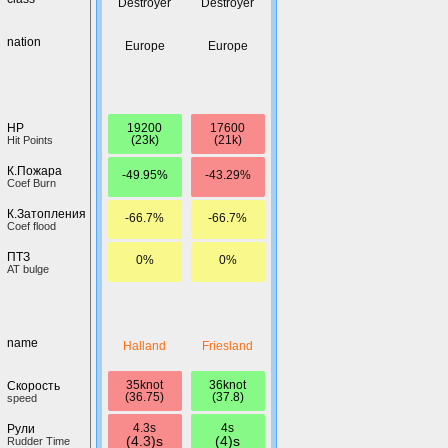
Destroyer
Destroyer
nation
Europe
Europe
19200
17600
HP
(23k)
(21k)
Hit Points
К.Пожара
-49.95%
-43.29%
Coef Burn
К.Затопления
-66.7%
-66.7%
Coef flood
ПТЗ
0%
0%
AT bulge
name
Halland
Friesland
35knot
36knot
Скорость
(36.75)
(37.8)
speed
4.3s
4s
Рули
(4.3)s
(4)s
Rudder Time