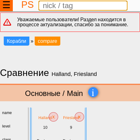
PS
☰
Уважаемые пользователи! Раздел находится в
процессе актуализации, спасибо за понимание.
Корабли
»
compare
Сравнение
Halland, Friesland
i
Основные / Main
name
x
x
Halland
Friesland
level
10
9
class