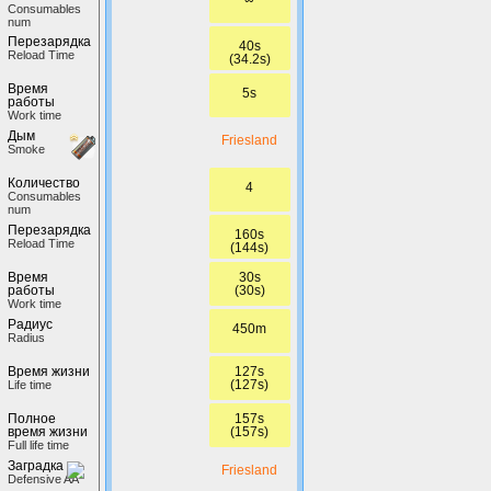
Сonsumables
num
Перезарядка
40s
Reload Time
(34.2s)
Время
5s
работы
Work time
Дым
Friesland
Smoke
Количество
4
Сonsumables
num
Перезарядка
160s
Reload Time
(144s)
30s
Время
(30s)
работы
Work time
Радиус
450m
Radius
127s
Время жизни
(127s)
Life time
157s
Полное
(157s)
время жизни
Full life time
Заградка
Friesland
Defensive AA