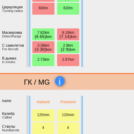
Циркуляция
660m
620m
Turning radius
7.62km
8.18km
Маскировка
(6.65)km
(7.14)km
DetectRange
3.38km
2.9km
С самолетов
(3.38)km
(2.9)km
For Aircraft
В дымах
2.73km
2.97km
in smoke
i
ГК / MG
name
Halland
Friesland
Калибр
120mm
120mm
Caliber
Стволы
4
4
NumBarrels