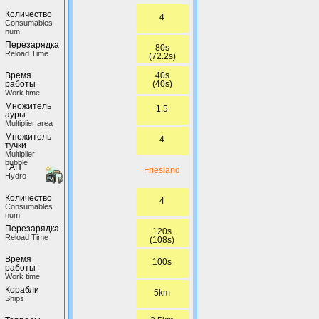
Количество
4
Сonsumables
num
Перезарядка
80s
Reload Time
(72.2s)
40s
Время
(40s)
работы
Work time
Множитель
1.5
ауры
Multiplier area
Множитель
4
тучки
Multiplier
bubble
ГАП
Friesland
Hydro
Количество
4
Сonsumables
num
Перезарядка
120s
Reload Time
(108s)
Время
100s
работы
Work time
Корабли
5km
Ships