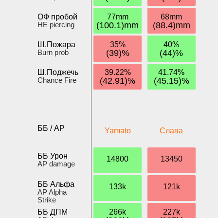
ОФ пробой
77mm
68mm
HE piercing
(100.1)mm
(88.4)mm
Ш.Пожара
35%
40%
Burn prob
(39)%
(44)%
Ш.Поджечь
39.22%
41.74%
Chance Fire
(42.91)%
(45.15)%
ББ / AP
Yamato
Слава
ББ Урон
14800
13450
AP damage
ББ Альфа
133k
121k
AP Alpha
Strike
ББ ДПМ
266k
227k