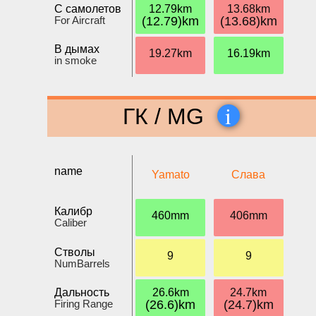
С самолетов
12.79km
13.68km
For Aircraft
(12.79)km
(13.68)km
В дымах
19.27km
16.19km
in smoke
i
ГК / MG
name
Yamato
Слава
Калибр
460mm
406mm
Caliber
Стволы
9
9
NumBarrels
Дальность
26.6km
24.7km
Firing Range
(26.6)km
(24.7)km