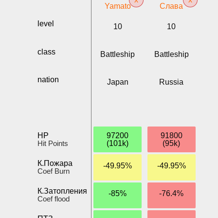
Yamato
Слава
level
10
10
class
Battleship
Battleship
nation
Japan
Russia
HP
97200
91800
Hit Points
(101k)
(95k)
К.Пожара
-49.95%
-49.95%
Coef Burn
К.Затопления
-85%
-76.4%
Coef flood