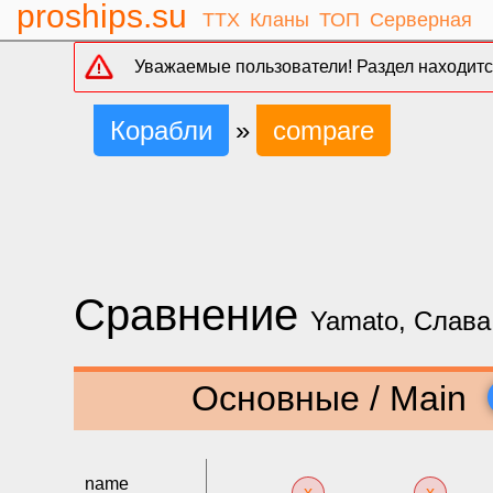
proships.su
ТТХ
Кланы
ТОП
Серверная
Уважаемые пользователи! Раздел находится
Корабли
»
compare
Сравнение
Yamato, Слава
Основные / Main
name
x
x