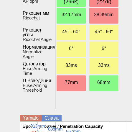
AP dpm
(266k)
(227k)
Рикошет мм
32.17mm
28.39mm
Ricochet
Рикошет
45° - 60°
45° - 60°
углы
Ricochet Angle
Нормализация
6°
6°
Normalize
Angle
Детонатор
33ms
33ms
Fuse Arming
Time
П.Взведения
77mm
68mm
Fuse Arming
Threshold
Yamato
Слава
913mm
913mm
Бронепробитие / Penetration Capacity
Бронепробитие / Penetration Capacity
888mm
888mm
867mm
867mm