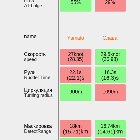
ПТЗ
55%
29%
AT bulge
name
Yamato
Слава
Скорость
27knot
29.5knot
speed
(28.35)
(30.98)
Рули
22.1s
16.3s
Rudder Time
(22.1)s
(16.3)s
Циркуляция
900m
1090m
Turning radius
Маскировка
18km
16.74km
DetectRange
(15.71)km
(14.61)km