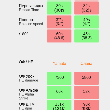
Перезарядка
30s
32s
Reload Time
(30)s
(32)s
Поворот
3°/s
4°/s
Rotation speed
(3.7)
(4.7)
/180°
60s
45s
(48.6)
(38.3)
ОФ / HE
Yamato
Слава
ОФ Урон
7300
5800
HE damage
ОФ Альфа
66k
52k
HE Alpha
Strike
ОФ ДПМ
131k
98k
HE dpm
(131k)
(98k)