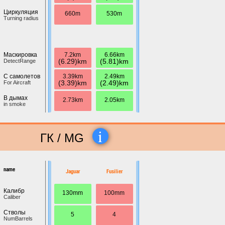
Циркуляция
660m
530m
Turning radius
7.2km
6.66km
Маскировка
(6.29)km
(5.81)km
DetectRange
3.39km
2.49km
С самолетов
(3.39)km
(2.49)km
For Aircraft
В дымах
2.73km
2.05km
in smoke
i
ГК / MG
name
Jaguar
Fusilier
Калибр
130mm
100mm
Caliber
Стволы
5
4
NumBarrels