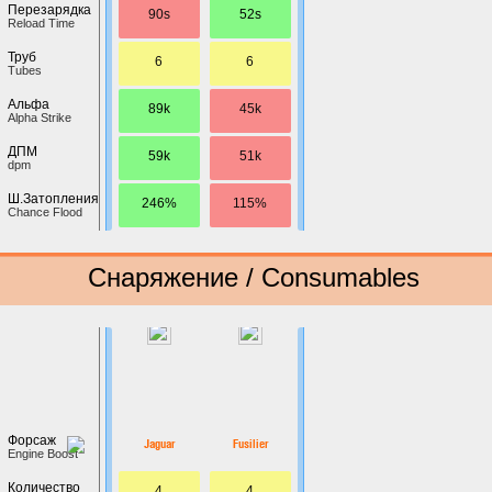
Перезарядка
90s
52s
Reload Time
Труб
6
6
Tubes
Альфа
89k
45k
Alpha Strike
ДПМ
59k
51k
dpm
Ш.Затопления
246%
115%
Chance Flood
Снаряжение / Consumables
Форсаж
Jaguar
Fusilier
Engine Boost
Количество
4
4