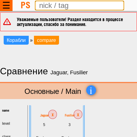
PS
☰
Уважаемые пользователи! Раздел находится в процессе
актуализации, спасибо за понимание.
Корабли
»
compare
Сравнение
Jaguar, Fusilier
i
Основные / Main
name
x
x
Jaguar
Fusilier
level
5
3
class