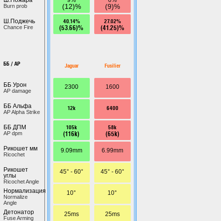
(12)%
(9)%
Burn prob
40.14%
27.02%
Ш.Поджечь
(53.66)%
(41.25)%
Chance Fire
ББ / AP
Jaguar
Fusilier
ББ Урон
2300
1600
AP damage
ББ Альфа
12k
6400
AP Alpha Strike
105k
58k
ББ ДПМ
(116k)
(65k)
AP dpm
Рикошет мм
9.09mm
6.99mm
Ricochet
Рикошет
45° - 60°
45° - 60°
углы
Ricochet Angle
Нормализация
10°
10°
Normalize
Angle
Детонатор
25ms
25ms
Fuse Arming