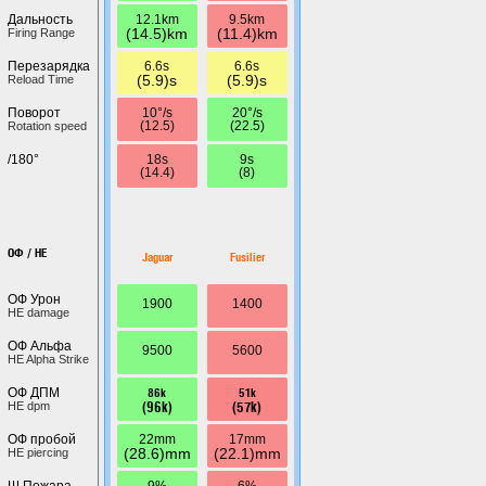
12.1km
9.5km
Дальность
(14.5)km
(11.4)km
Firing Range
6.6s
6.6s
Перезарядка
(5.9)s
(5.9)s
Reload Time
10°/s
20°/s
Поворот
(12.5)
(22.5)
Rotation speed
18s
9s
/180°
(14.4)
(8)
ОФ / HE
Jaguar
Fusilier
ОФ Урон
1900
1400
HE damage
ОФ Альфа
9500
5600
HE Alpha Strike
86k
51k
ОФ ДПМ
(96k)
(57k)
HE dpm
22mm
17mm
ОФ пробой
(28.6)mm
(22.1)mm
HE piercing
9%
6%
Ш.Пожара