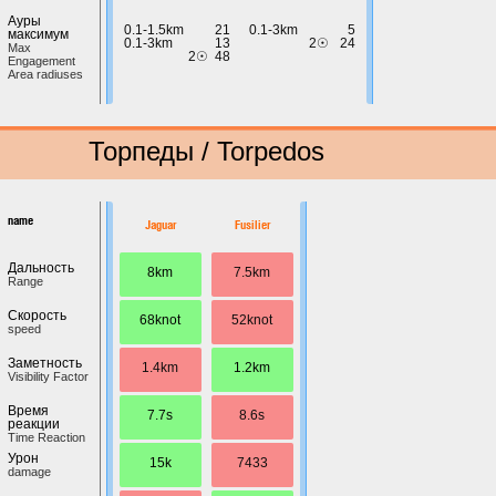
Ауры
0.1-1.5km
21
0.1-3km
5
максимум
0.1-3km
13
2☉
24
Max
2☉
48
Engagement
Area radiuses
Торпеды / Torpedos
name
Jaguar
Fusilier
Дальность
8km
7.5km
Range
Скорость
68knot
52knot
speed
Заметность
1.4km
1.2km
Visibility Factor
Время
7.7s
8.6s
реакции
Time Reaction
Урон
15k
7433
damage