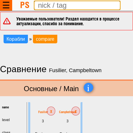
PS
☰
Уважаемые пользователи! Раздел находится в процессе
актуализации, спасибо за понимание.
Корабли
»
compare
Сравнение
Fusilier, Campbeltown
i
Основные / Main
name
x
x
Fusilier
Campbeltown
level
3
3
class