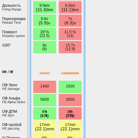
9.5km
9.2km
Дальность
(11.4)km
(11.1)km
Firing Range
6.6s
7s
Перезарядка
(5.9)s
(6.3)s
Reload Time
20°/s
11.5°/s
Поворот
(22.5)
(14)
Rotation speed
9s
15.7s
/180°
(8)
(12.9)
ОФ / HE
Fusilier
Campbeltown
ОФ Урон
1400
1500
HE damage
ОФ Альфа
5600
3000
HE Alpha Strike
51k
26k
ОФ ДПМ
(57k)
(29k)
HE dpm
17mm
17mm
ОФ пробой
(22.1)mm
(22.1)mm
HE piercing
6%
6%
Ш.Пожара