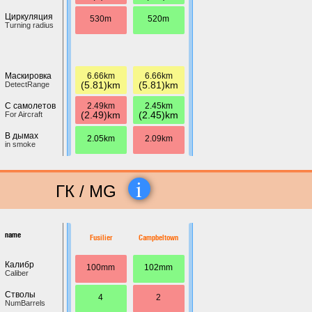
Циркуляция
530m
520m
Turning radius
6.66km
6.66km
Маскировка
(5.81)km
(5.81)km
DetectRange
2.49km
2.45km
С самолетов
(2.49)km
(2.45)km
For Aircraft
В дымах
2.05km
2.09km
in smoke
i
ГК / MG
name
Fusilier
Campbeltown
Калибр
100mm
102mm
Caliber
Стволы
4
2
NumBarrels