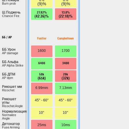
(9)%
(9)%
Burn prob
27.82%
13.8%
Ш.Поджечь
(42.36)%
(22.18)%
Chance Fire
ББ / AP
Fusilier
Campbeltown
ББ Урон
1600
1700
AP damage
ББ Альфа
6400
3400
AP Alpha Strike
58k
29k
ББ ДПМ
(65k)
(32k)
AP dpm
Рикошет мм
6.99mm
7.13mm
Ricochet
Рикошет
45° - 60°
45° - 60°
углы
Ricochet Angle
Нормализация
10°
10°
Normalize
Angle
Детонатор
25ms
10ms
Fuse Arming