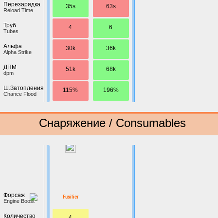
Перезарядка
35s
63s
Reload Time
Труб
4
6
Tubes
Альфа
30k
36k
Alpha Strike
ДПМ
51k
68k
dpm
Ш.Затопления
115%
196%
Chance Flood
Снаряжение / Consumables
Форсаж
Fusilier
Engine Boost
Количество
4