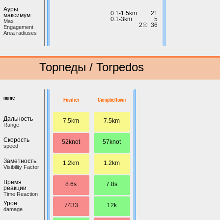
Ауры
0.1-1.5km
21
максимум
0.1-3km
5
Max
2☉
36
Engagement
Area radiuses
Торпеды / Torpedos
name
Fusilier
Campbeltown
Дальность
7.5km
7.5km
Range
Скорость
52knot
57knot
speed
Заметность
1.2km
1.2km
Visibility Factor
Время
8.6s
7.8s
реакции
Time Reaction
Урон
7433
12k
damage