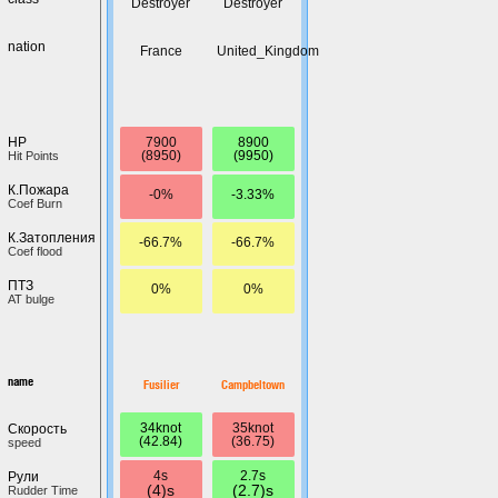
Destroyer
Destroyer
nation
France
United_Kingdom
7900
8900
HP
(8950)
(9950)
Hit Points
К.Пожара
-0%
-3.33%
Coef Burn
К.Затопления
-66.7%
-66.7%
Coef flood
ПТЗ
0%
0%
AT bulge
name
Fusilier
Campbeltown
34knot
35knot
Скорость
(42.84)
(36.75)
speed
4s
2.7s
Рули
(4)s
(2.7)s
Rudder Time