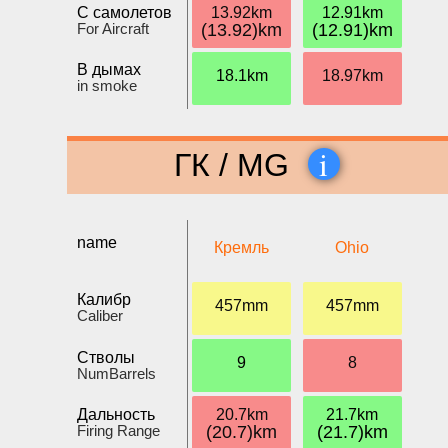
С самолетов
13.92km
12.91km
For Aircraft
(13.92)km
(12.91)km
В дымах
18.1km
18.97km
in smoke
i
ГК / MG
name
Кремль
Ohio
Калибр
457mm
457mm
Caliber
Стволы
9
8
NumBarrels
Дальность
20.7km
21.7km
Firing Range
(20.7)km
(21.7)km