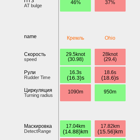
ПТЗ
46%
37%
AT bulge
name
Кремль
Ohio
Скорость
29.5knot
28knot
speed
(30.98)
(29.4)
Рули
16.3s
18.6s
Rudder Time
(16.3)s
(18.6)s
Циркуляция
1090m
950m
Turning radius
Маскировка
17.04km
17.82km
DetectRange
(14.88)km
(15.56)km