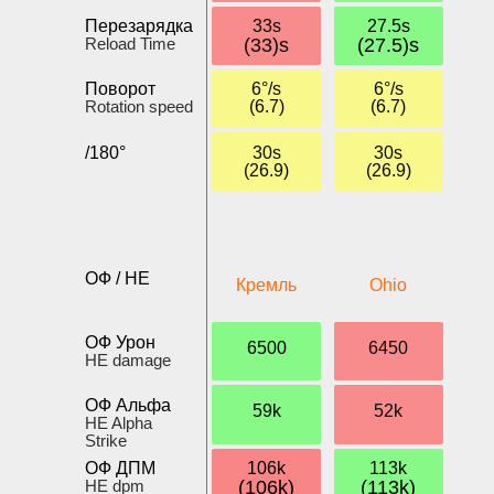
Перезарядка
33s
27.5s
Reload Time
(33)s
(27.5)s
Поворот
6°/s
6°/s
Rotation speed
(6.7)
(6.7)
/180°
30s
30s
(26.9)
(26.9)
ОФ / HE
Кремль
Ohio
ОФ Урон
6500
6450
HE damage
ОФ Альфа
59k
52k
HE Alpha
Strike
ОФ ДПМ
106k
113k
HE dpm
(106k)
(113k)