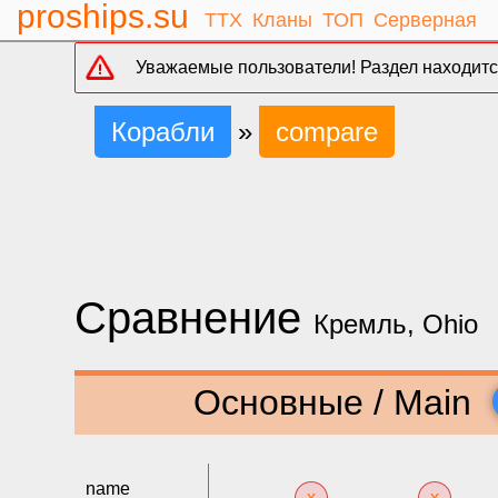
proships.su
ТТХ
Кланы
ТОП
Серверная
Уважаемые пользователи! Раздел находится
Корабли
»
compare
Сравнение
Кремль, Ohio
Основные / Main
name
x
x