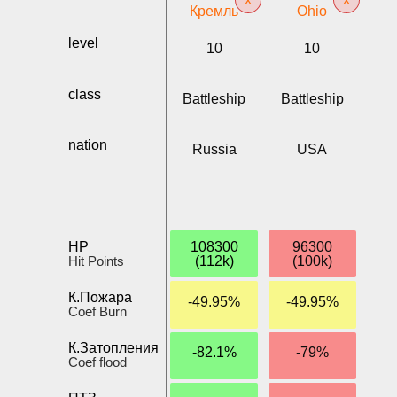
Кремль
Ohio
level
10
10
class
Battleship
Battleship
nation
Russia
USA
HP
108300
96300
Hit Points
(112k)
(100k)
К.Пожара
-49.95%
-49.95%
Coef Burn
К.Затопления
-82.1%
-79%
Coef flood