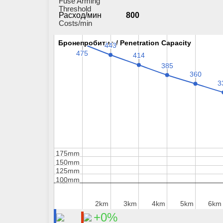
Fuse Arming
Threshold
Расход/мин
800
Costs/min
Бронепробитие / Penetration Capacity
Бронепробитие / Penetration Capacity
443
443
475
475
414
414
385
385
360
360
3
3
175mm
175mm
150mm
150mm
125mm
125mm
100mm
100mm
2km
2km
3km
3km
4km
4km
5km
5km
6km
6km
+0%