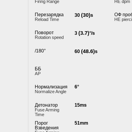
Firing Range
HE dpm
Перезарядка
(30)
ОФ про
30
s
Reload Time
HE pierc
Поворот
(3.7)
3
°/s
Rotation speed
/180°
(48.6)
60
s
ББ
AP
Нормализация
6°
Normalize Angle
Детонатор
15ms
Fuse Arming
Time
Порог
51mm
Взведения