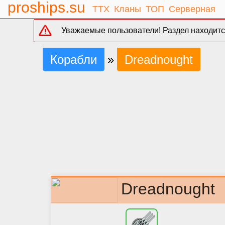
proships.su
ТТХ
Кланы
ТОП
Серверная
Уважаемые пользователи! Раздел находится
Корабли
»
Dreadnought
Dreadnought