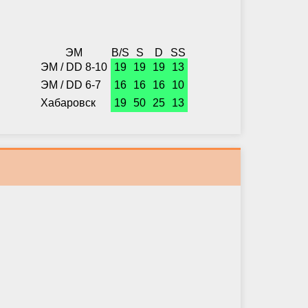
ЭМ
B/S
S
D
SS
ЭМ / DD 8-10
19
19
19
13
ЭМ / DD 6-7
16
16
16
10
Хабаровск
19
50
25
13