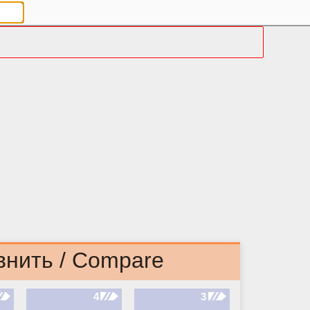
внить / Compare
4
3