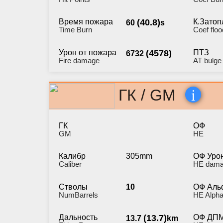
Время пожара
(40.8)
К.Затоп
60
s
Time Burn
Coef floo
Урон от пожара
(4578)
ПТЗ
6732
Fire damage
AT bulge
i
ГК / GM
ГК
ОФ
GM
HE
Калибр
305mm
ОФ Уро
Caliber
HE dam
Стволы
10
ОФ Аль
NumBarrels
HE Alpha
Дальность
(13.7)
ОФ ДП
13.7
km