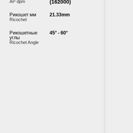
AP dpm
(162000)
Рикошет мм
21.33mm
Ricochet
Рикошетные
45° - 60°
углы
Ricochet Angle