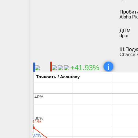
Пробит
Alpha Pi
ДПМ
dpm
Ш.Подж
Chance F
i
+41.93%
Точность / Accuracy
Точность / Accuracy
40%
40%
30%
30%
24.11%
24.11%
17.87%
17.87%