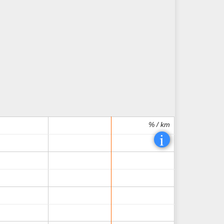
% / km
% / km
i