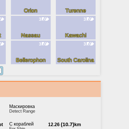
Orion
Turenne
3
3
t
Nassau
Kawachi
3
3
Bellerophon
South Carolina
Маскировка
Detect Range
С кораблей
(10.7)
ot
12.26
km
For Ship