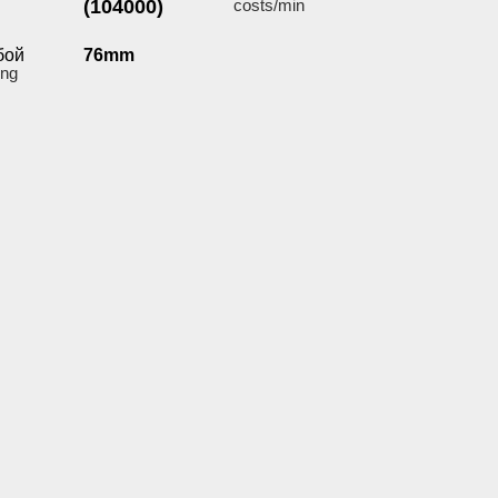
(104000)
costs/min
бой
76mm
ing