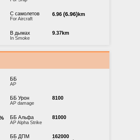
С самолетов
(6.96)
6.96
km
For Aircraft
В дымах
9.37km
In Smoke
ББ
AP
ББ Урон
8100
AP damage
ББ Альфа
81000
%
AP Alpha Strike
ББ ДПМ
162000