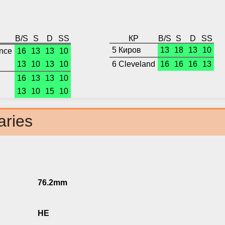
B/S
S
D
SS
КР
B/S
S
D
SS
5 Киров
13
18
13
10
nce
16
13
13
10
13
10
13
10
6 Cleveland
16
16
16
13
16
13
13
10
13
10
15
10
aries
76.2mm
HE