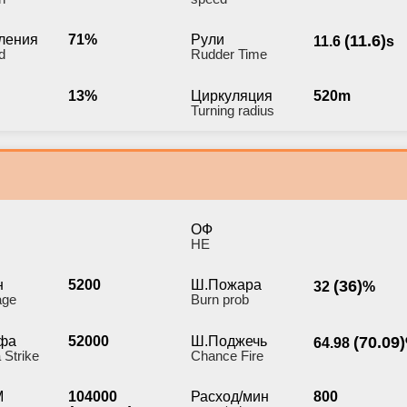
ления
71%
Рули
(11.6)
11.6
s
d
Rudder Time
13%
Циркуляция
520m
Turning radius
ОФ
HE
н
5200
Ш.Пожара
(36)
32
%
age
Burn prob
фа
52000
Ш.Поджечь
(70.09)
64.98
 Strike
Chance Fire
М
104000
Расход/мин
800