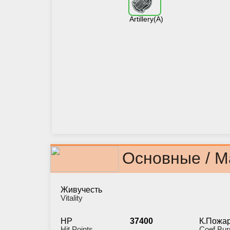
Artillery(A)
Основные / M
Живучесть
Vitality
HP
37400
К.Пожа
Hit Points
Coef Bur