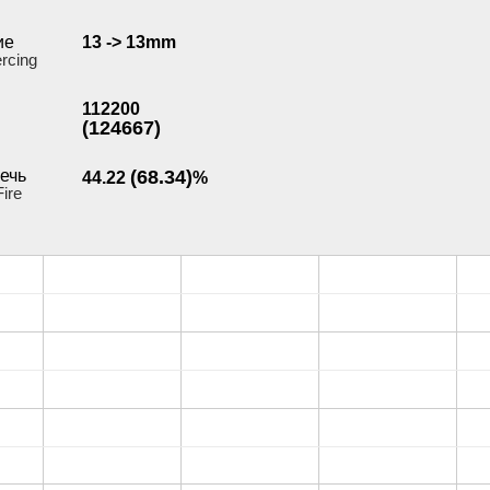
ие
13 -> 13mm
ercing
112200
(124667)
ечь
(68.34)
44.22
%
ire