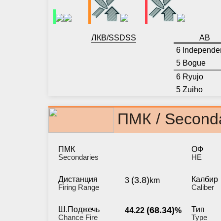
ЛК
B/S
S
D
SS
АВ
6 Independe
5 Bogue
6 Ryujo
5 Zuiho
ПМК / Second
ПМК
ОФ
Secondaries
HE
Дистанция
(3.8)
Калбир
3
km
Firing Range
Caliber
Ш.Поджечь
(68.34)
Тип
44.22
%
Chance Fire
Type