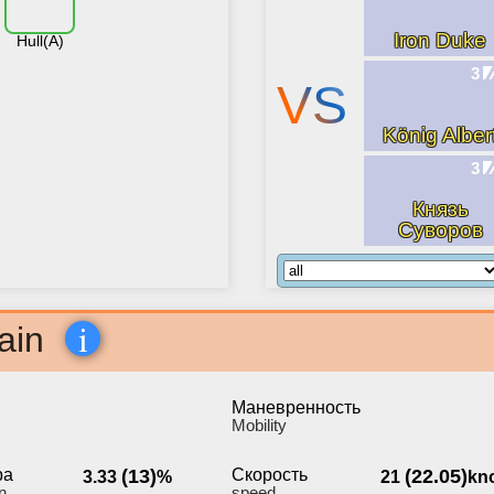
Iron Duke
Hull(A)
3
VS
König Alber
3
Князь
Суворов
i
ain
Маневренность
Мobility
ра
(13)
Скорость
(22.05)
3.33
%
21
kn
n
speed