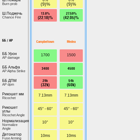
(9)%
(9)%
Burn prob
13.8%
27.59%
Ш.Поджечь
(22.18)%
(42.05)%
Chance Fire
ББ / AP
Campbeltown
Medea
ББ Урон
1700
1500
AP damage
ББ Альфа
3400
4500
AP Alpha Strike
29k
54k
ББ ДПМ
(32k)
(60k)
AP dpm
Рикошет мм
7.13mm
7.13mm
Ricochet
Рикошет
45° - 60°
45° - 60°
углы
Ricochet Angle
Нормализация
10°
10°
Normalize
Angle
Детонатор
10ms
10ms
Fuse Arming