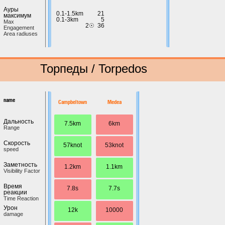
Ауры
0.1-1.5km
21
максимум
0.1-3km
5
Max
2☉
36
Engagement
Area radiuses
Торпеды / Torpedos
name
Campbeltown
Medea
Дальность
7.5km
6km
Range
Скорость
57knot
53knot
speed
Заметность
1.2km
1.1km
Visibility Factor
Время
7.8s
7.7s
реакции
Time Reaction
Урон
12k
10000
damage