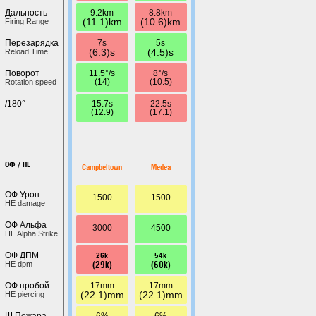
9.2km
8.8km
Дальность
(11.1)km
(10.6)km
Firing Range
7s
5s
Перезарядка
(6.3)s
(4.5)s
Reload Time
11.5°/s
8°/s
Поворот
(14)
(10.5)
Rotation speed
15.7s
22.5s
/180°
(12.9)
(17.1)
ОФ / HE
Campbeltown
Medea
ОФ Урон
1500
1500
HE damage
ОФ Альфа
3000
4500
HE Alpha Strike
26k
54k
ОФ ДПМ
(29k)
(60k)
HE dpm
17mm
17mm
ОФ пробой
(22.1)mm
(22.1)mm
HE piercing
6%
6%
Ш.Пожара