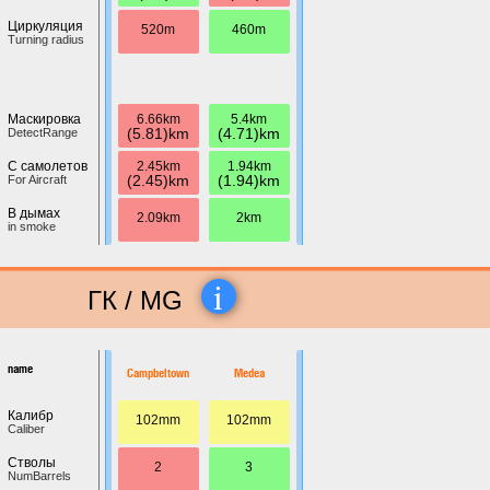
Циркуляция
520m
460m
Turning radius
6.66km
5.4km
Маскировка
(5.81)km
(4.71)km
DetectRange
2.45km
1.94km
С самолетов
(2.45)km
(1.94)km
For Aircraft
В дымах
2.09km
2km
in smoke
i
ГК / MG
name
Campbeltown
Medea
Калибр
102mm
102mm
Caliber
Стволы
2
3
NumBarrels