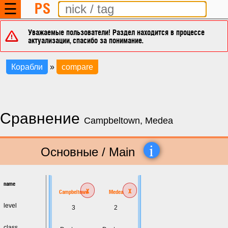
PS
☰
Уважаемые пользователи! Раздел находится в процессе
актуализации, спасибо за понимание.
Корабли
»
compare
Сравнение
Campbeltown, Medea
i
Основные / Main
name
x
x
Campbeltown
Medea
level
3
2
class