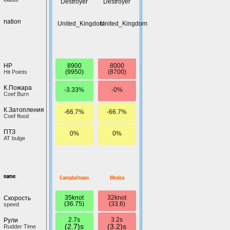
Destroyer
Destroyer
nation
United_Kingdom
United_Kingdom
8900
8000
HP
(9950)
(8700)
Hit Points
К.Пожара
-3.33%
-0%
Coef Burn
К.Затопления
-66.7%
-66.7%
Coef flood
ПТЗ
0%
0%
AT bulge
name
Campbeltown
Medea
35knot
32knot
Скорость
(36.75)
(33.6)
speed
2.7s
3.2s
Рули
(2.7)s
(3.2)s
Rudder Time