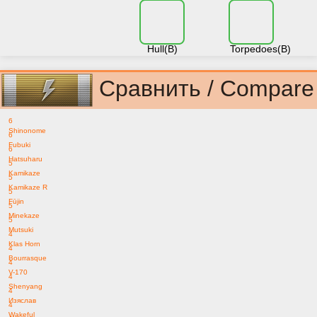
Hull(B)
Torpedoes(B)
Сравнить / Compare
6
Shinonome
6
Fubuki
6
Hatsuharu
5
Kamikaze
5
Kamikaze R
5
Fūjin
5
Minekaze
5
Mutsuki
4
Klas Horn
4
Bourrasque
4
V-170
4
Shenyang
4
Изяслав
4
Wakeful