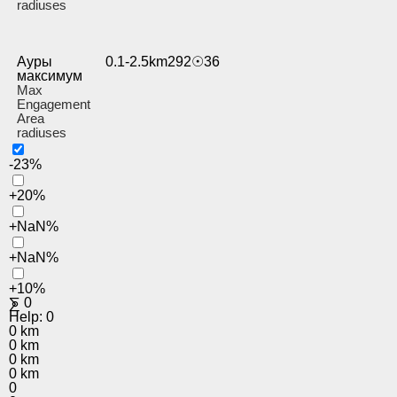
radiuses
Ауры
0.1-2.5km292☉36
максимум
Max
Engagement
Area
radiuses
-23%
+20%
+NaN%
+NaN%
+10%
⨊
0
Help:
0
0 km
0 km
0 km
0 km
0