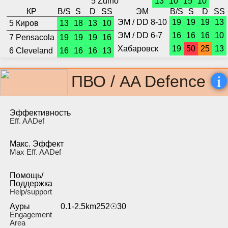
5 Zuiho
13
10
15
10
КР
B/S
S
D
SS
ЭМ
B/S
S
D
SS
ЭМ / DD 8-10
19
19
19
13
5 Киров
13
18
13
10
ЭМ / DD 6-7
16
16
16
10
7 Pensacola
19
19
19
16
Хабаровск
19
50
25
13
6 Cleveland
16
16
16
13
i
ПВО / AA Defence
Эффективность
Eff. AADef
Макс. Эффект
Max Eff. AADef
Помощь/
Поддержка
Help/support
Ауры
0.1-2.5km252☉30
Engagement
Area