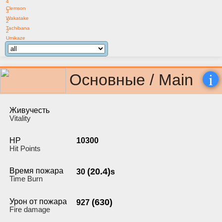
4
Clemson
3
Wakatake
2
Tachibana
2
Umikaze
i
Основные / Main
Живучесть
Vitality
HP
10300
Hit Points
Время пожара
(20.4)
30
s
Time Burn
Урон от пожара
(630)
927
Fire damage