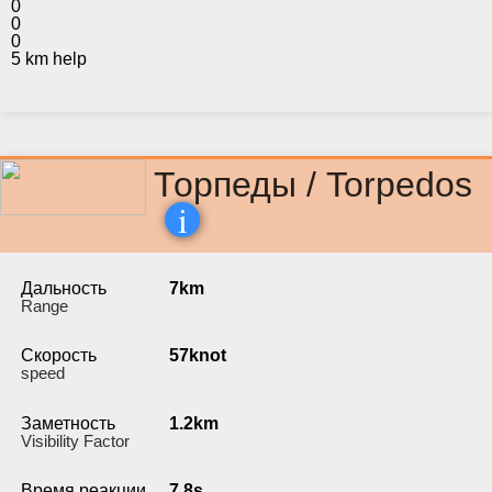
0
0
0
5 km help
Торпеды / Torpedos
i
Дальность
7km
Range
Скорость
57knot
speed
Заметность
1.2km
Visibility Factor
Время реакции
7.8s