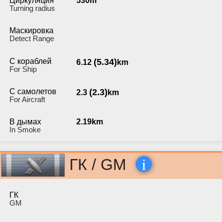
Циркуляция
530m
Turning radius
Маскировка
Detect Range
С кораблей
(5.34)
6.12
km
For Ship
С самолетов
(2.3)
2.3
km
For Aircraft
В дымах
2.19km
In Smoke
i
ГК / GM
ГК
GM