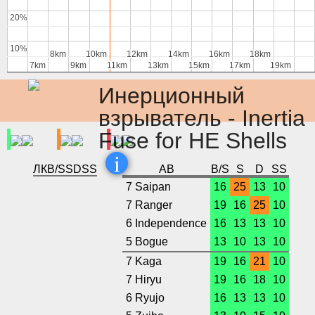
20%
20%
10%
10%
8km
8km
10km
10km
12km
12km
14km
14km
16km
16km
18km
18km
7km
7km
9km
9km
11km
11km
13km
13km
15km
15km
17km
17km
19km
19km
Инерционный
взрыватель - Inertia
Fuse for HE Shells
i
ЛК
B/S
S
D
SS
АВ
B/S
S
D
SS
7 Saipan
16
25
13
10
7 Ranger
19
16
25
10
6 Independence
16
13
13
10
5 Bogue
13
10
13
10
7 Kaga
19
16
21
10
7 Hiryu
19
16
18
10
6 Ryujo
16
13
13
10