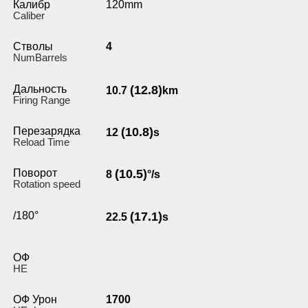
Калибр
120mm
Caliber
Стволы
4
NumBarrels
Дальность
(12.8)
10.7
km
Firing Range
Перезарядка
(10.8)
12
s
Reload Time
Поворот
(10.5)
8
°/s
Rotation speed
/180°
(17.1)
22.5
s
ОФ
HE
ОФ Урон
1700