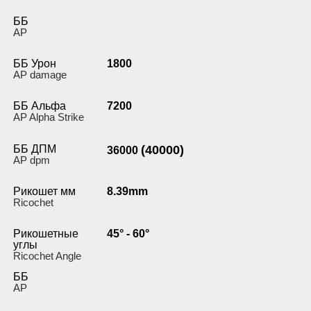
ББ
AP
ББ Урон
1800
AP damage
ББ Альфа
7200
AP Alpha Strike
ББ ДПМ
(40000)
36000
AP dpm
Рикошет мм
8.39mm
Ricochet
Рикошетные
45° - 60°
углы
Ricochet Angle
ББ
AP