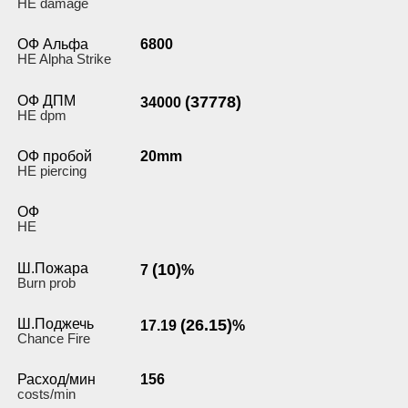
HE damage
ОФ Альфа
6800
HE Alpha Strike
ОФ ДПМ
(37778)
34000
HE dpm
ОФ пробой
20mm
HE piercing
ОФ
HE
Ш.Пожара
(10)
7
%
Burn prob
Ш.Поджечь
(26.15)
17.19
%
Chance Fire
Расход/мин
156
costs/min