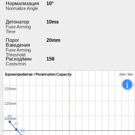
Нормализация
10°
Normalize Angle
Детонатор
10ms
Fuse Arming
Time
Порог
20mm
Взведения
Fuse Arming
Threshold
Расход/мин
156
Costs/min
Бронепробитие / Penetration Capacity
Бронепробитие / Penetration Capacity
mm / km
mm / km
i
150mm
150mm
125mm
125mm
90
90
100mm
100mm
77
77
66
66