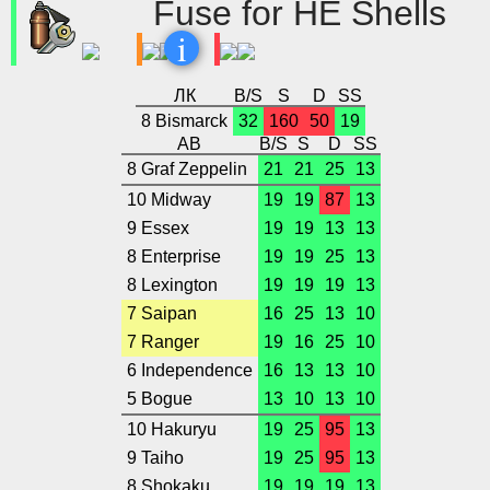
Fuse for HE Shells
i
ЛК
B/S
S
D
SS
8 Bismarck
32
160
50
19
АВ
B/S
S
D
SS
8 Graf Zeppelin
21
21
25
13
10 Midway
19
19
87
13
9 Essex
19
19
13
13
8 Enterprise
19
19
25
13
8 Lexington
19
19
19
13
7 Saipan
16
25
13
10
7 Ranger
19
16
25
10
6 Independence
16
13
13
10
5 Bogue
13
10
13
10
10 Hakuryu
19
25
95
13
9 Taiho
19
25
95
13
8 Shokaku
19
19
19
13