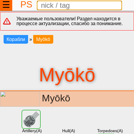
PS
☰
Уважаемые пользователи! Раздел находится в
процессе актуализации, спасибо за понимание.
Корабли
»
Myōkō
Myōkō
Myōkō
Artillery(A)
Hull(A)
Torpedoes(A)