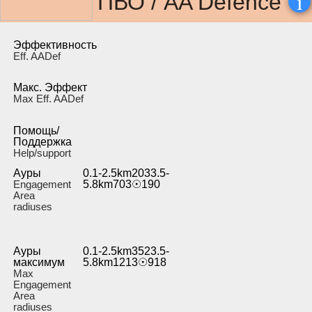
i
ПВО / AA Defence
Эффективность
Eff. AADef
Макс. Эффект
Max Eff. AADef
Помощь/
Поддержка
Help/support
Ауры
0.1-2.5km2033.5-
Engagement
5.8km703☉190
Area
radiuses
Ауры
0.1-2.5km3523.5-
максимум
5.8km1213☉918
Max
Engagement
Area
radiuses