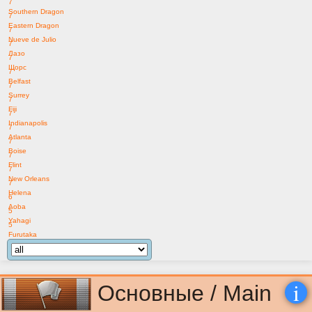
7
Southern Dragon
7
Eastern Dragon
7
Nueve de Julio
7
Лазо
7
Щорс
7
Belfast
7
Surrey
7
Fiji
7
Indianapolis
7
Atlanta
7
Boise
7
Flint
7
New Orleans
7
Helena
6
Aoba
5
Yahagi
5
Furutaka
i
Основные / Main