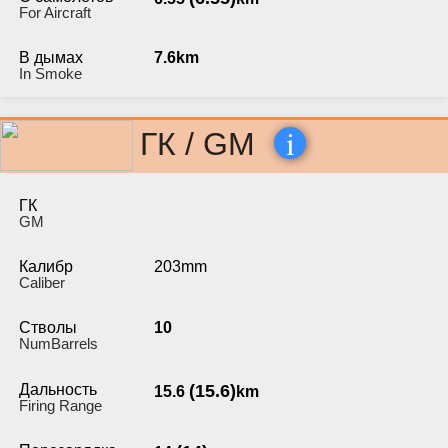
For Aircraft
В дымах
7.6km
In Smoke
i
ГК / GM
ГК
GM
Калибр
203mm
Caliber
Стволы
10
NumBarrels
Дальность
(15.6)
15.6
km
Firing Range