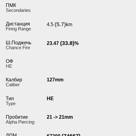
ПМК
Secondaries
Дистанция
(5.7)
4.5
km
Firing Range
Ш.Поджечь
(33.8)
23.47
%
Chance Fire
ОФ
HE
Калбир
127mm
Caliber
Тип
HE
Type
Пробитие
21 -> 21mm
Alpha Piercing
ДПМ