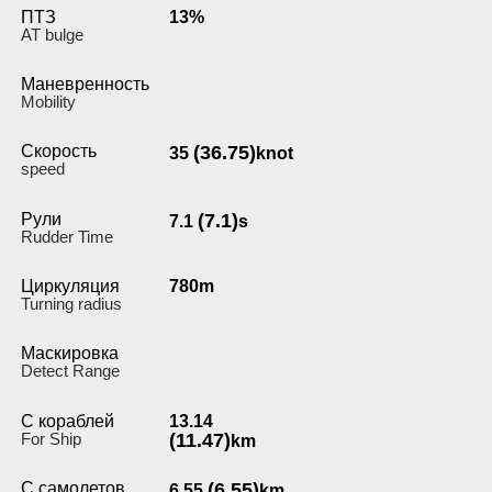
ПТЗ
13%
AT bulge
Маневренность
Мobility
Скорость
(36.75)
35
knot
speed
Рули
(7.1)
7.1
s
Rudder Time
Циркуляция
780m
Turning radius
Маскировка
Detect Range
С кораблей
13.14
For Ship
(11.47)
km
С самолетов
(6.55)
6.55
km