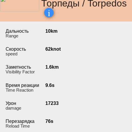
Торпеды / Torpedos
i
Дальность
10km
Range
Скорость
62knot
speed
Заметность
1.6km
Visibility Factor
Время реакции
9.6s
Time Reaction
Урон
17233
damage
Перезарядка
76s
Reload Time