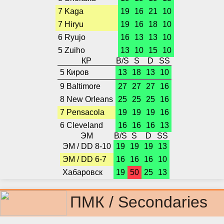
7 Kaga
19
16
21
10
7 Hiryu
19
16
18
10
6 Ryujo
16
13
13
10
5 Zuiho
13
10
15
10
КР
B/S
S
D
SS
5 Киров
13
18
13
10
9 Baltimore
27
27
27
16
8 New Orleans
25
25
25
16
7 Pensacola
19
19
19
16
6 Cleveland
16
16
16
13
ЭМ
B/S
S
D
SS
ЭМ / DD 8-10
19
19
19
13
ЭМ / DD 6-7
16
16
16
10
Хабаровск
19
50
25
13
ПМК / Secondaries