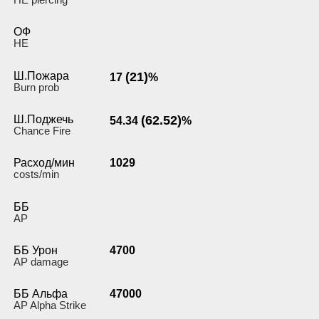
ОФ
HE
Ш.Пожара
(21)
17
%
Burn prob
Ш.Поджечь
(62.52)
54.34
%
Chance Fire
Расход/мин
1029
costs/min
ББ
AP
ББ Урон
4700
AP damage
ББ Альфа
47000
AP Alpha Strike