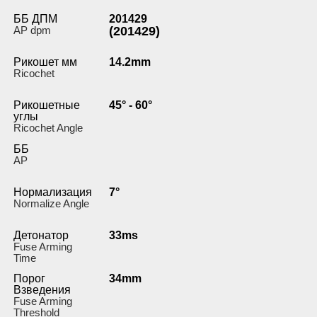
ББ ДПМ
201429
AP dpm
(201429)
Рикошет мм
14.2mm
Ricochet
Рикошетные
45° - 60°
углы
Ricochet Angle
ББ
AP
Нормализация
7°
Normalize Angle
Детонатор
33ms
Fuse Arming
Time
Порог
34mm
Взведения
Fuse Arming
Threshold