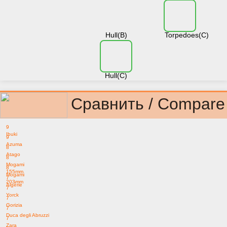
Hull(B)
Torpedoes(C)
Hull(C)
Сравнить / Compare
9
Ibuki
9
Azuma
8
Atago
8
Mogami
8
155mm
Mogami
7
203mm
Algérie
7
Yorck
7
Gorizia
7
Duca degli Abruzzi
7
Zara