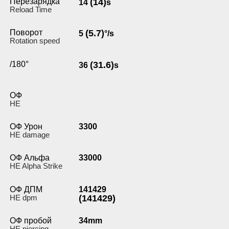
Перезарядка
(14)
14
s
Reload Time
Поворот
(5.7)
5
°/s
Rotation speed
/180°
(31.6)
36
s
ОФ
HE
ОФ Урон
3300
HE damage
ОФ Альфа
33000
HE Alpha Strike
ОФ ДПМ
141429
HE dpm
(141429)
ОФ пробой
34mm
HE piercing