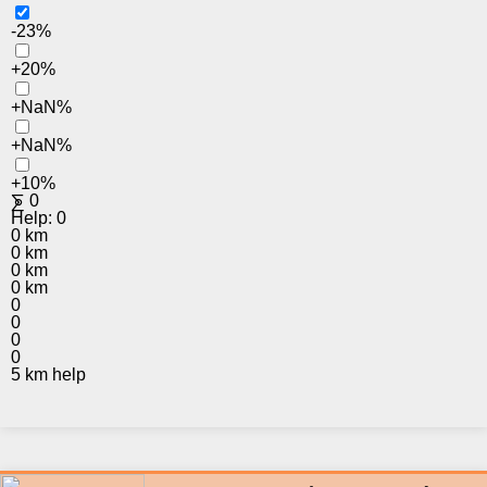
-23%
+20%
+NaN%
+NaN%
+10%
⨊
0
Help:
0
0 km
0 km
0 km
0 km
0
0
0
0
5 km help