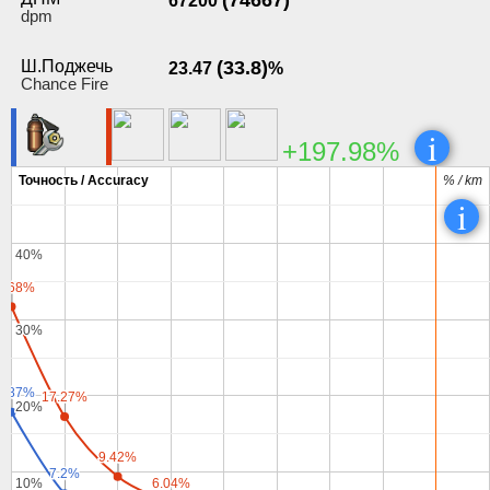
(74667)
67200
dpm
Ш.Поджечь
(33.8)
23.47
%
Chance Fire
i
+197.98%
Точность / Accuracy
Точность / Accuracy
% / km
% / km
i
40%
40%
1.68%
1.68%
30%
30%
7.87%
7.87%
17.27%
17.27%
20%
20%
9.42%
9.42%
7.2%
7.2%
6.04%
6.04%
10%
10%