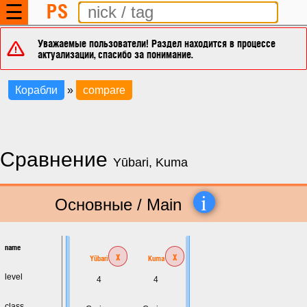
PS
☰
Уважаемые пользователи! Раздел находится в процессе
актуализации, спасибо за понимание.
Корабли
»
compare
Сравнение
Yūbari, Kuma
i
Основные / Main
name
x
x
Yūbari
Kuma
level
4
4
class