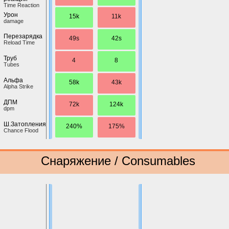
Time Reaction
Урон
15k
11k
damage
Перезарядка
49s
42s
Reload Time
Труб
4
8
Tubes
Альфа
58k
43k
Alpha Strike
ДПМ
72k
124k
dpm
Ш.Затопления
240%
175%
Chance Flood
Снаряжение / Consumables