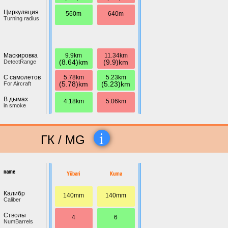
Циркуляция
560m
640m
Turning radius
9.9km
11.34km
Маскировка
(8.64)km
(9.9)km
DetectRange
5.78km
5.23km
С самолетов
(5.78)km
(5.23)km
For Aircraft
В дымах
4.18km
5.06km
in smoke
i
ГК / MG
name
Yūbari
Kuma
Калибр
140mm
140mm
Caliber
Стволы
4
6
NumBarrels