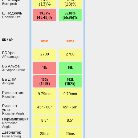
(13)%
(13)%
Burn prob
39.57%
55.89%
Ш.Поджечь
(48.48)%
(65.96)%
Chance Fire
ББ / AP
Yūbari
Kuma
ББ Урон
2700
2700
AP damage
ББ Альфа
11k
16k
AP Alpha Strike
100k
162k
ББ ДПМ
(100k)
(162k)
AP dpm
Рикошет мм
9.79mm
9.79mm
Ricochet
Рикошет
45° - 60°
45° - 60°
углы
Ricochet Angle
Нормализация
8.5°
8.5°
Normalize
Angle
Детонатор
25ms
25ms
Fuse Arming