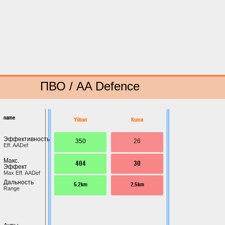
ПВО / AA Defence
name
Yūbari
Kuma
Эффективность
350
26
Eff. AADef
Макс.
404
30
Эффект
Max Eff. AADef
Дальность
5.2km
2.5km
Range