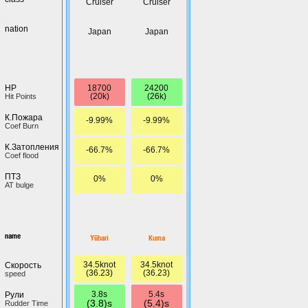
Cruiser
Cruiser
nation
Japan
Japan
18700
24200
HP
(20k)
(26k)
Hit Points
К.Пожара
-9.99%
-9.99%
Coef Burn
К.Затопления
-66.7%
-66.7%
Coef flood
ПТЗ
0%
0%
AT bulge
name
Yūbari
Kuma
34.5knot
34.5knot
Скорость
(36.23)
(36.23)
speed
3.8s
5.4s
Рули
(3.8)s
(5.4)s
Rudder Time