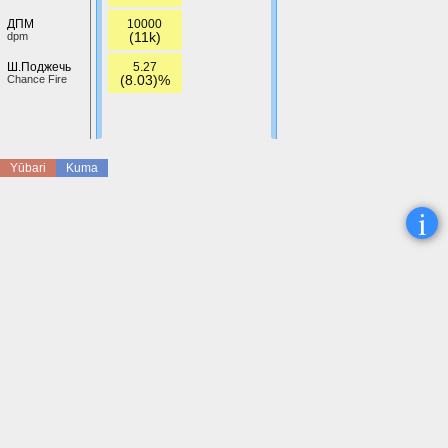
10000
ДПМ
(11k)
dpm
5.27
Ш.Поджечь
(8.03)%
Chance Fire
Yūbari
Kuma
i