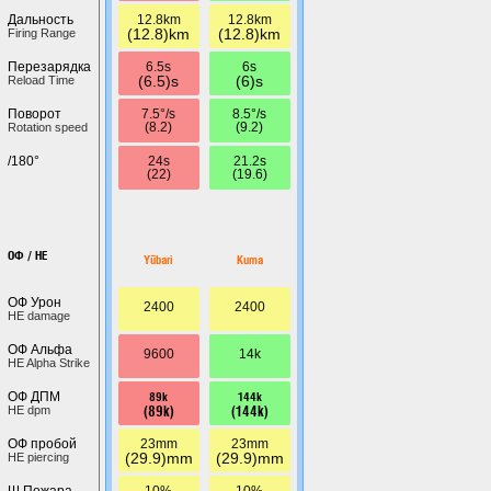
12.8km
12.8km
Дальность
(12.8)km
(12.8)km
Firing Range
6.5s
6s
Перезарядка
(6.5)s
(6)s
Reload Time
7.5°/s
8.5°/s
Поворот
(8.2)
(9.2)
Rotation speed
24s
21.2s
/180°
(22)
(19.6)
ОФ / HE
Yūbari
Kuma
ОФ Урон
2400
2400
HE damage
ОФ Альфа
9600
14k
HE Alpha Strike
89k
144k
ОФ ДПМ
(89k)
(144k)
HE dpm
23mm
23mm
ОФ пробой
(29.9)mm
(29.9)mm
HE piercing
10%
10%
Ш.Пожара