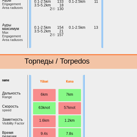
Ауры
0.1-2.5km
133
0.1-2.5km
11
Engagement
3.5-5.2km
18
Area radiuses
2☉
130
Ауры
0.1-2.5km
154
0.1-2.5km
13
максимум
3.5-5.2km
21
Max
2☉
157
Engagement
Area radiuses
Торпеды / Torpedos
name
Yūbari
Kuma
Дальность
6km
7km
Range
Скорость
63knot
57knot
speed
Заметность
1.6km
1.2km
Visibility Factor
Время
9.4s
7.8s
реакции