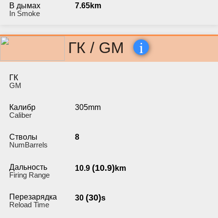
В дымах
7.65km
In Smoke
i
ГК / GM
ГК
GM
Калибр
305mm
Caliber
Стволы
8
NumBarrels
Дальность
(10.9)
10.9
km
Firing Range
Перезарядка
(30)
30
s
Reload Time