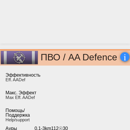
i
ПВО / AA Defence
Эффективность
Eff. AADef
Макс. Эффект
Max Eff. AADef
Помощь/
Поддержка
Help/support
Ауры
0.1-3km112☉30