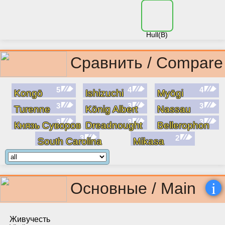
Hull(B)
Сравнить / Compare
5
4
4
Kongō
Ishizuchi
Myōgi
3
3
3
Turenne
König Albert
Nassau
3
3
3
Князь Суворов
Dreadnought
Bellerophon
3
2
South Carolina
Mikasa
i
Основные / Main
Живучесть