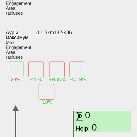
Engagement
Area
radiuses
Ауры
0.1-3km132☉36
максимум
Max
Engagement
Area
radiuses
-23%
+20%
+NaN%
+NaN%
+10%
⨊
0
0
Help: