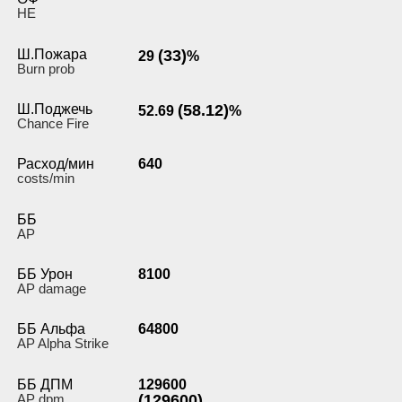
HE
Ш.Пожара
(33)
29
%
Burn prob
Ш.Поджечь
(58.12)
52.69
%
Chance Fire
Расход/мин
640
costs/min
ББ
AP
ББ Урон
8100
AP damage
ББ Альфа
64800
AP Alpha Strike
ББ ДПМ
129600
AP dpm
(129600)