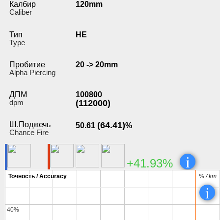
Калбир
120mm
Caliber
Тип
HE
Type
Пробитие
20 -> 20mm
Alpha Piercing
ДПМ
100800
dpm
(112000)
Ш.Поджечь
(64.41)
50.61
%
Chance Fire
i
+41.93%
Точность / Accuracy
Точность / Accuracy
% / km
% / km
i
40%
40%