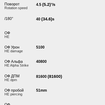
Поворот
(5.2)
4.5
°/s
Rotation speed
/180°
(34.6)
40
s
ОФ
HE
ОФ Урон
5100
HE damage
ОФ Альфа
40800
HE Alpha Strike
ОФ ДПМ
(81600)
81600
HE dpm
ОФ пробой
51mm
HE piercing
ОФ