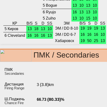
5 Bogue
13
10
13
10
6 Ryujo
16
13
13
10
5 Zuiho
13
10
15
10
КР
B/S
S
D
SS
ЭМ
B/S
S
D
SS
ЭМ / DD 8-10
19
19
19
13
5 Киров
13
18
13
10
ЭМ / DD 6-7
16
16
16
10
6 Cleveland
16
16
16
13
Хабаровск
19
50
25
13
ПМК / Secondaries
ПМК
Secondaries
Дистанция
(3.8)
3
km
Firing Range
Ш.Поджечь
(80.33)
66.73
%
Chance Fire