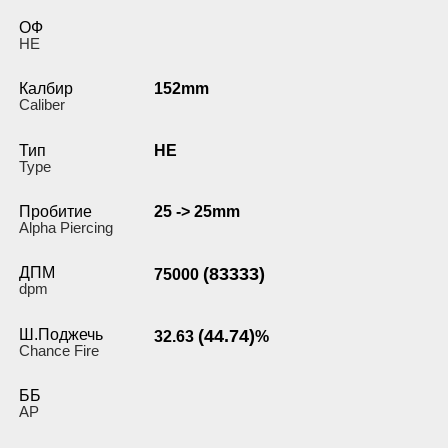
ОФ
HE
Калбир
152mm
Caliber
Тип
HE
Type
Пробитие
25 -> 25mm
Alpha Piercing
ДПМ
(83333)
75000
dpm
Ш.Поджечь
(44.74)
32.63
%
Chance Fire
ББ
AP