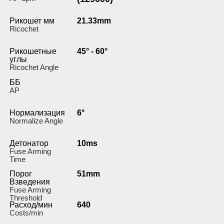
Рикошет мм
21.33mm
Ricochet
Рикошетные
45° - 60°
углы
Ricochet Angle
ББ
AP
Нормализация
6°
Normalize Angle
Детонатор
10ms
Fuse Arming
Time
Порог
51mm
Взведения
Fuse Arming
Threshold
Расход/мин
640
Costs/min