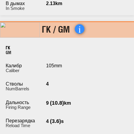
В дымах
2.13km
In Smoke
i
ГК / GM
ГК
GM
Калибр
105mm
Caliber
Стволы
4
NumBarrels
Дальность
(10.8)
9
km
Firing Range
Перезарядка
(3.6)
4
s
Reload Time