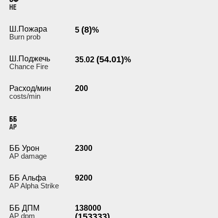
HE
Ш.Пожара
(8)
5
%
Burn prob
Ш.Поджечь
(54.01)
35.02
%
Chance Fire
Расход/мин
200
costs/min
ББ
AP
ББ Урон
2300
AP damage
ББ Альфа
9200
AP Alpha Strike
ББ ДПМ
138000
AP dpm
(153333)