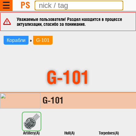
PS
☰
Уважаемые пользователи! Раздел находится в процессе
актуализации, спасибо за понимание.
»
Корабли
G-101
G-101
G-101
Artillery(A)
Hull(A)
Torpedoes(A)