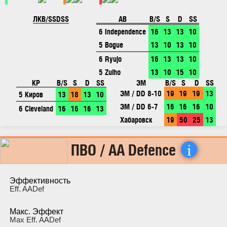
ЛК
B/S
S
D
SS
АВ
B/S
S
D
SS
6 Independence
16
13
13
10
5 Bogue
13
10
13
10
6 Ryujo
16
13
13
10
5 Zuiho
13
10
15
10
КР
B/S
S
D
SS
ЭМ
B/S
S
D
SS
ЭМ / DD 8-10
19
19
19
13
5 Киров
13
18
13
10
ЭМ / DD 6-7
16
16
16
10
6 Cleveland
16
16
16
13
Хабаровск
19
50
25
13
i
ПВО / AA Defence
Эффективность
Eff. AADef
Макс. Эффект
Max Eff. AADef